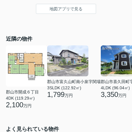
地図アプリで見る
近隣の物件
郡山市富久山町南小泉字関場
郡山市喜久田町
3SLDK (122.92㎡)
4LDK (96.04㎡)
郡山市開成６丁目
1,799
3,350
万円
万円
4DK (119.29㎡)
2,100
万円
よく見られている物件