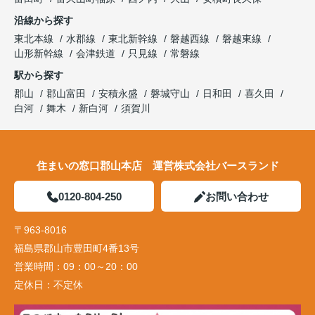
沿線から探す
東北本線
水郡線
東北新幹線
磐越西線
磐越東線
山形新幹線
会津鉄道
只見線
常磐線
駅から探す
郡山
郡山富田
安積永盛
磐城守山
日和田
喜久田
白河
舞木
新白河
須賀川
住まいの窓口郡山本店 運営株式会社バースランド
0120-804-250
お問い合わせ
〒963-8016
福島県郡山市豊田町4番13号
営業時間：
09：00～20：00
定休日：
不定休