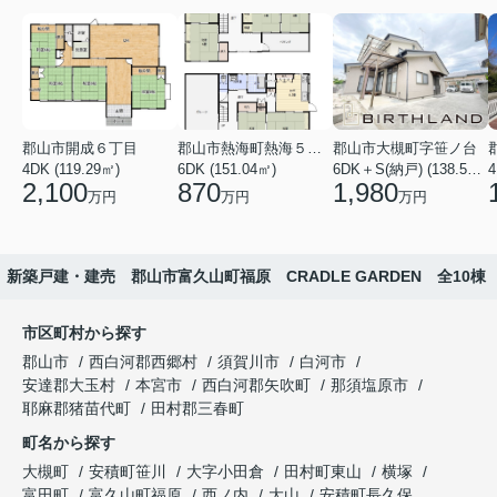
郡山市開成６丁目
郡山市熱海町熱海５丁目
郡山市大槻町字笹ノ台
4DK (119.29㎡)
6DK (151.04㎡)
6DK＋S(納戸) (138.55㎡)
4
2,100
870
1,980
万円
万円
万円
新築戸建・建売 郡山市富久山町福原 CRADLE GARDEN 全10棟
市区町村から探す
郡山市
西白河郡西郷村
須賀川市
白河市
安達郡大玉村
本宮市
西白河郡矢吹町
那須塩原市
耶麻郡猪苗代町
田村郡三春町
町名から探す
大槻町
安積町笹川
大字小田倉
田村町東山
横塚
富田町
富久山町福原
西ノ内
大山
安積町長久保