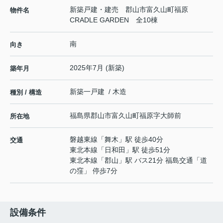
新築戸建・建売 郡山市富久山町福原
物件名
CRADLE GARDEN 全10棟
南
向き
2025年7月 (新築)
築年月
新築一戸建 / 木造
種別 / 構造
福島県
郡山市
富久山町福原
字大師前
所在地
磐越東線
「
舞木
」駅 徒歩40分
交通
東北本線
「
日和田
」駅 徒歩51分
東北本線
「
郡山
」駅 バス21分 福島交通「道
の窪」 停歩7分
設備条件