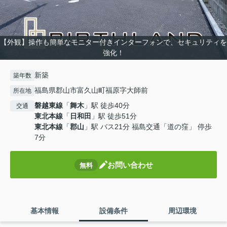
【外観】操作も簡単なモニター付きインターフォンで、セキュリティを
強化！
新築
築年数
福島県郡山市富久山町福原字大師前
所在地
磐越東線
「
舞木
」駅 徒歩40分
交通
東北本線
「
日和田
」駅 徒歩51分
東北本線
「
郡山
」駅 バス21分 福島交通「道の窪」 停歩
7分
お問い合わせ
無料
基本情報
設備条件
周辺環境