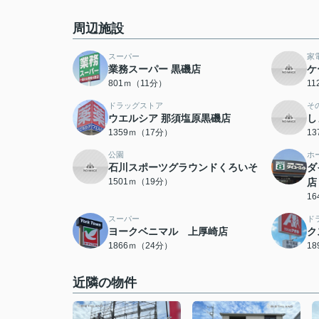
周辺施設
スーパー
家
業務スーパー 黒磯店
ケ
801ｍ（11分）
1
ドラッグストア
そ
ウエルシア 那須塩原黒磯店
し
1359ｍ（17分）
1
公園
ホ
石川スポーツグラウンドくろいそ
ダ
1501ｍ（19分）
店
1
スーパー
ド
ヨークベニマル 上厚崎店
ク
1866ｍ（24分）
1
近隣の物件