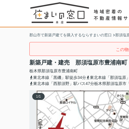
郡山市で新築戸建てを購入するならすまいの窓口
那須塩
この物
新築戸建・建売 那須塩原市豊浦南町 C
栃木県
那須塩原市
豊浦南町
東北本線「黒磯」駅徒歩34分
東北本線「那須塩原」
東北本線「西那須野」駅バス47分栃木県那須塩原市
1
/
1