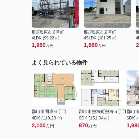
那須塩原市若草町
那須塩原市若草町
4LDK (99.22㎡)
4SLDK (101.25㎡)
4
1,980
1,880
2
万円
万円
よく見られている物件
郡山市開成６丁目
郡山市熱海町熱海５丁目
郡山
4DK (119.29㎡)
6DK (151.04㎡)
6DK＋
2,100
870
1,98
万円
万円