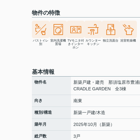
物件の特徴
バストイレ
室内洗濯機
TVモニタ付
カウンター
独立洗面台
浴室乾燥機
別
置場
きインター
キッチン
ホン
基本情報
物件名
新築戸建・建売 那須塩原市豊
CRADLE GARDEN 全3棟
向き
南東
種別/構造
新築一戸建/木造
築年月
2025年10月（新築）
総戸数
3戸