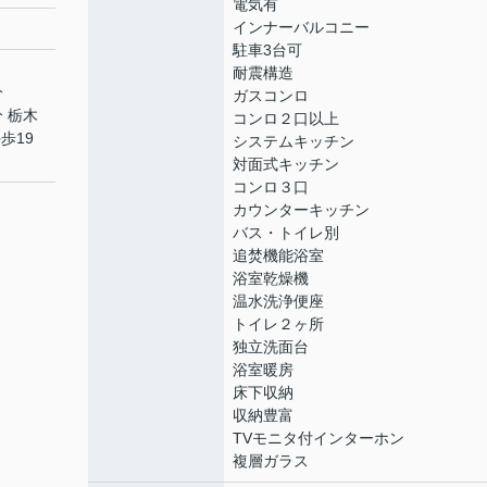
電気有
インナーバルコニー
駐車3台可
耐震構造
分
ガスコンロ
分 栃木
コンロ２口以上
歩19
システムキッチン
対面式キッチン
コンロ３口
カウンターキッチン
バス・トイレ別
追焚機能浴室
浴室乾燥機
温水洗浄便座
トイレ２ヶ所
独立洗面台
浴室暖房
床下収納
収納豊富
TVモニタ付インターホン
複層ガラス