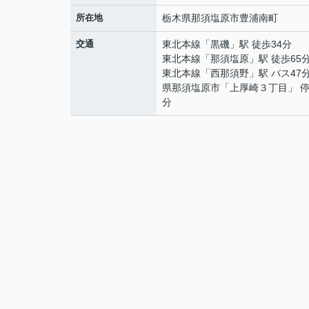
所在地
栃木県
那須塩原市
豊浦南町
交通
東北本線
「
黒磯
」駅 徒歩34分
東北本線
「
那須塩原
」駅 徒歩65
東北本線
「
西那須野
」駅 バス47
県那須塩原市「上厚崎３丁目」 停
分