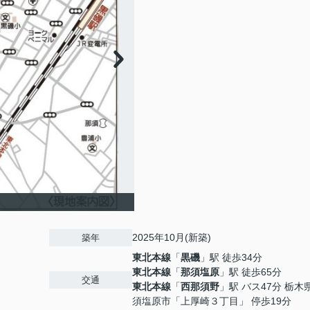
2025年10月(新築)
築年
東北本線
「
黒磯
」駅 徒歩34分
東北本線
「
那須塩原
」駅 徒歩65分
交通
東北本線
「
西那須野
」駅 バス47分 栃木
須塩原市「上厚崎３丁目」 停歩19分