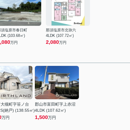
那須塩原市春日町
那須塩原市北弥六
LDK (103.68㎡)
4LDK (107.72㎡)
,080
2,080
万円
万円
市大槻町字笹ノ台
郡山市富田町字上赤沼
S(納戸) (138.55㎡)
4LDK (107.62㎡)
0
1,500
万円
万円