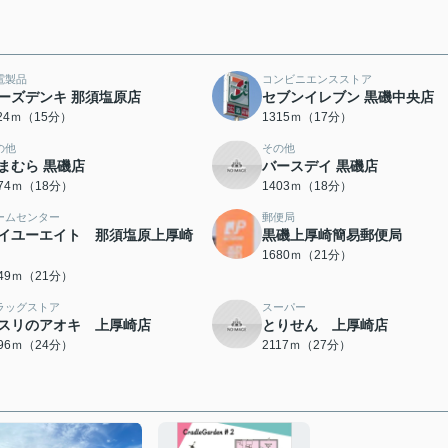
電製品
コンビニエンスストア
ーズデンキ 那須塩原店
セブンイレブン 黒磯中央店
124ｍ（15分）
1315ｍ（17分）
の他
その他
まむら 黒磯店
バースデイ 黒磯店
374ｍ（18分）
1403ｍ（18分）
ームセンター
郵便局
イユーエイト 那須塩原上厚崎
黒磯上厚崎簡易郵便局
1680ｍ（21分）
649ｍ（21分）
ラッグストア
スーパー
スリのアオキ 上厚崎店
とりせん 上厚崎店
896ｍ（24分）
2117ｍ（27分）