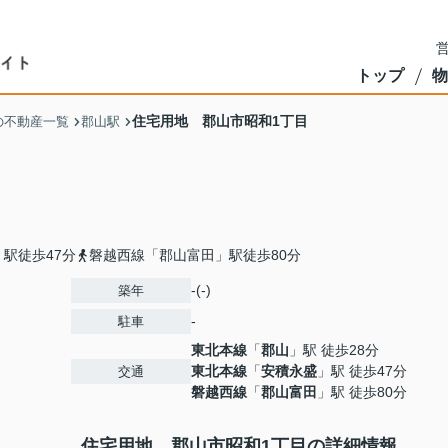
営
トップ
物
住宅用地 郡山市昭和1丁目
の不動産一覧
郡山駅
駅徒歩47分
磐越西線「郡山富田」駅徒歩80分
-(-)
築年
-
駐車
東北本線
「
郡山
」駅 徒歩28分
東北本線
「
安積永盛
」駅 徒歩47分
交通
磐越西線
「
郡山富田
」駅 徒歩80分
住宅用地 郡山市昭和1丁目の詳細情報