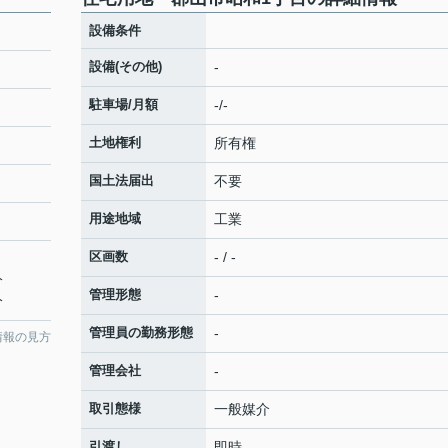
設備条件
設備(その他)
-
駐車場/月額
-/-
土地権利
所有権
国土法届出
不要
用途地域
工業
区画数
- / -
分
管理形態
-
分
管理員の勤務形態
-
情報の見方
管理会社
-
取引態様
一般媒介
引渡し
即時