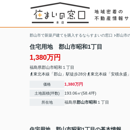
郡山市で新築戸建てを購入するならすまいの窓口
郡山市
住宅用地 郡山市昭和1丁目
1,380万円
福島県
郡山市
昭和
１丁目
東北本線「郡山」駅徒歩28分
東北本線「安積永盛」
1,380万円
価格
193.06㎡(58.4坪)
土地面積(坪数)
福島県
郡山市
昭和
１丁目
所在地
住宅用地 郡山市昭和1丁目の基本情報