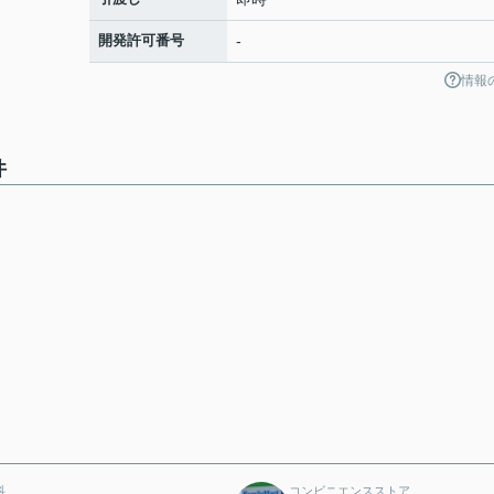
開発許可番号
-
情報
件
科
コンビニエンスストア