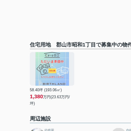
住宅用地 郡山市昭和1丁目で募集中の物
58.40坪 (193.06㎡)
1,380
万円(23.63万円/
坪)
周辺施設
幼稚園
内