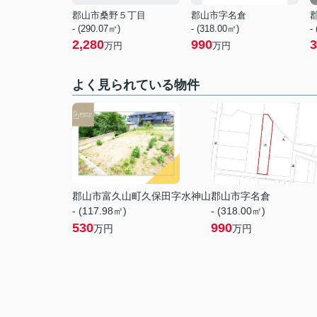
郡山市桑野５丁目
郡山市字名倉
- (290.07㎡)
- (318.00㎡)
-
2,280
990
3
万円
万円
よく見られている物件
郡山市富久山町久保田字水神山
郡山市字名倉
- (117.98㎡)
- (318.00㎡)
530
990
万円
万円