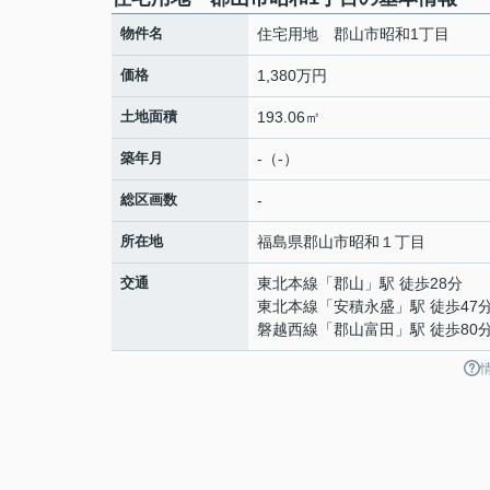
物件名
住宅用地 郡山市昭和1丁目
価格
1,380万円
土地面積
193.06㎡
築年月
-（-）
総区画数
-
所在地
福島県
郡山市
昭和
１丁目
交通
東北本線
「
郡山
」駅 徒歩28分
東北本線
「
安積永盛
」駅 徒歩47
磐越西線
「
郡山富田
」駅 徒歩80