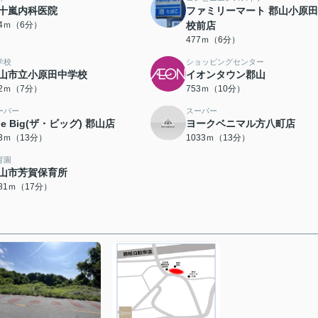
十嵐内科医院
ファミリーマート 郡山小原
04ｍ（6分）
校前店
477ｍ（6分）
学校
ショッピングセンター
山市立小原田中学校
イオンタウン郡山
32ｍ（7分）
753ｍ（10分）
ーパー
スーパー
he Big(ザ・ビッグ) 郡山店
ヨークベニマル方八町店
93ｍ（13分）
1033ｍ（13分）
育園
山市芳賀保育所
281ｍ（17分）