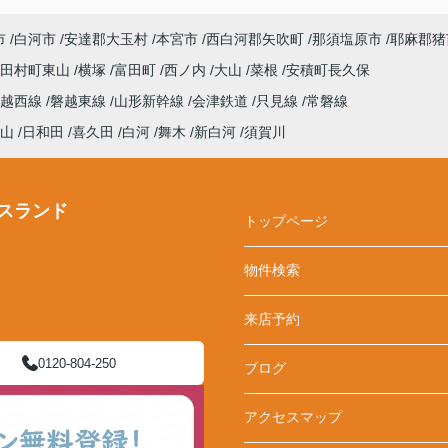
市
白河市
安達郡大玉村
本宮市
西白河郡矢吹町
那須塩原市
耶麻郡猪
田村町東山
横塚
富田町
西ノ内
大山
菜根
安積町長久保
磐越西線
磐越東線
山形新幹線
会津鉄道
只見線
常磐線
山
日和田
喜久田
白河
舞木
新白河
須賀川
スランド
トップページ
物件検索
来店予約
0120-804-250
ブログ
アクセスマップ