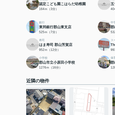
認定こども園こはらだ幼稚園
五
164ｍ（3分）
4
銀行
中
東邦銀行郡山東支店
郡
525ｍ（7分）
5
寿司
ス
はま寿司 郡山芳賀店
T
952ｍ（12分）
9
小学校
保
郡山市立小原田小学校
郡
1276ｍ（16分）
1
近隣の物件