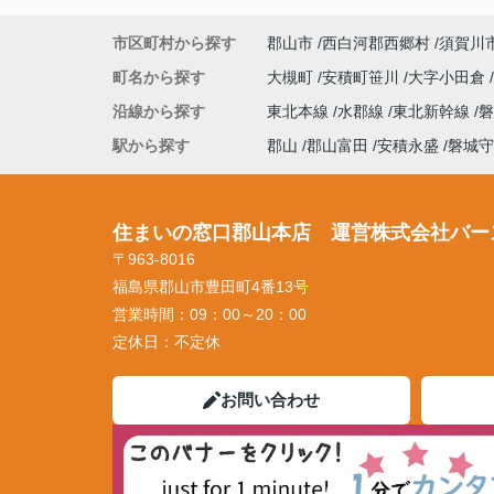
市区町村から探す
郡山市
西白河郡西郷村
須賀川
町名から探す
大槻町
安積町笹川
大字小田倉
沿線から探す
東北本線
水郡線
東北新幹線
駅から探す
郡山
郡山富田
安積永盛
磐城守
住まいの窓口郡山本店 運営株式会社バー
〒963-8016
福島県郡山市豊田町4番13号
営業時間：
09：00～20：00
定休日：
不定休
お問い合わせ