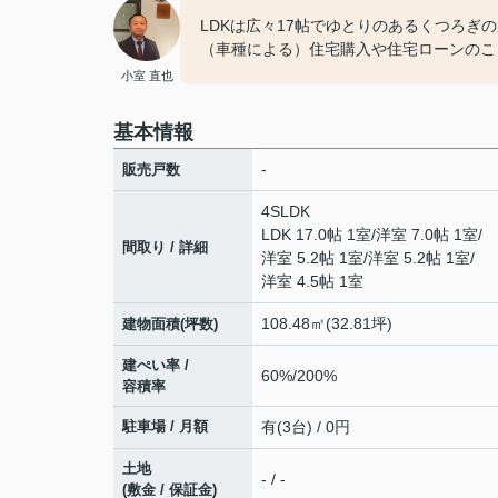
LDKは広々17帖でゆとりのあるくつろぎ
（車種による）住宅購入や住宅ローンのこと
小室 直也
基本情報
-
販売戸数
4SLDK
LDK 17.0帖 1室
/
洋室 7.0帖 1室
/
間取り / 詳細
洋室 5.2帖 1室
/
洋室 5.2帖 1室
/
洋室 4.5帖 1室
108.48㎡(32.81坪)
建物面積(坪数)
建ぺい率 /
60%/200%
容積率
駐車場 / 月額
有(3台) / 0円
土地
- / -
(敷金 / 保証金)