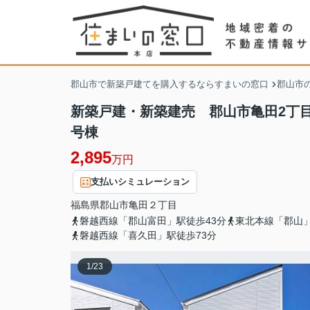
郡山市で新築戸建てを購入するならすまいの窓口
郡山市
新築戸建・新築建売 郡山市亀田2丁目
号棟
2,895
万円
支払いシミュレーション
福島県
郡山市
亀田
２丁目
磐越西線「郡山富田」駅徒歩43分
東北本線「郡山」
磐越西線「喜久田」駅徒歩73分
1
/
23