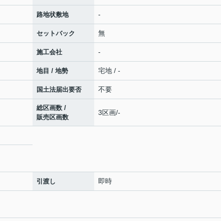
-
路地状敷地
無
セットバック
-
施工会社
宅地 / -
地目 / 地勢
不要
国土法届出要否
総区画数 /
3区画/-
販売区画数
即時
引渡し