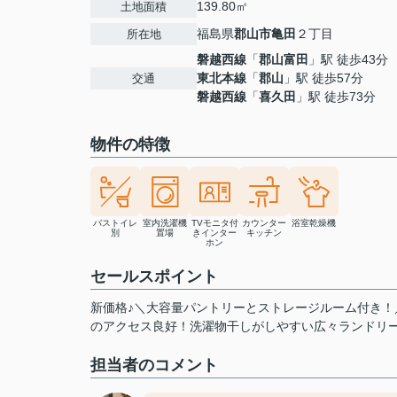
139.80㎡
土地面積
福島県
郡山市
亀田
２丁目
所在地
磐越西線
「
郡山富田
」駅 徒歩43分
東北本線
「
郡山
」駅 徒歩57分
交通
磐越西線
「
喜久田
」駅 徒歩73分
物件の特徴
バストイレ
室内洗濯機
TVモニタ付
カウンター
浴室乾燥機
別
置場
きインター
キッチン
ホン
セールスポイント
新価格♪＼大容量パントリーとストレージルーム付き！
のアクセス良好！洗濯物干しがしやすい広々ランドリ
担当者のコメント