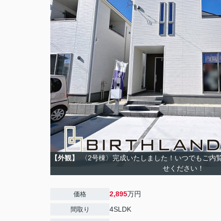
【外観】
〈2号棟〉完成いたしました！いつでもご内
せください！
2,895
万円
価格
4SLDK
間取り