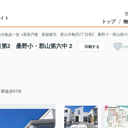
営
トップ
物
新築戸建・新築建売 郡山市亀田2丁目第2 桑野小・郡山第六
の不動産一覧
第2 桑野小・郡山第六中 2
印刷する
お気
駅徒歩57分