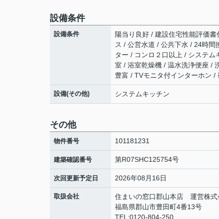
設備条件
設備条件
陽当り良好 / 建設住宅性能評価書付 
ス / 公営水道 / 公共下水 / 24
ター / コンロ２口以上 / システム
室 / 浴室乾燥機 / 温水洗浄便座 
豊富 / TVモニタ付インターホン /
設備(その他)
システムキッチン
その他
101181231
物件番号
第R07SHC125754号
建築確認番号
2026年08月16日
次回更新予定日
取扱会社
住まいの窓口郡山本店 運営株式
福島県郡山市豊田町4番13号
TEL:0120-804-250