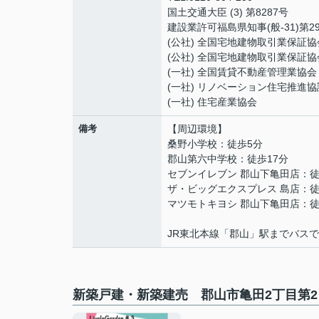
国土交通大臣 (3) 第8287号
建設業許可福島県知事(般-31)第29
(公社) 全国宅地建物取引業保証協
(公社) 全国宅地建物取引業保証協
(一社) 全国賃貸不動産管理業協会
(一社) リノベーション住宅推進協
(一社) 住宅産業協会
備考
【周辺環境】
桑野小学校：徒歩5分
郡山第六中学校：徒歩17分
セブンイレブン 郡山下亀田店：徒
ザ・ビッグエクスプレス 島店：徒
マツモトキヨシ 郡山下亀田店：徒
JR東北本線「郡山」駅までバスで
新築戸建・新築建売 郡山市亀田2丁目第