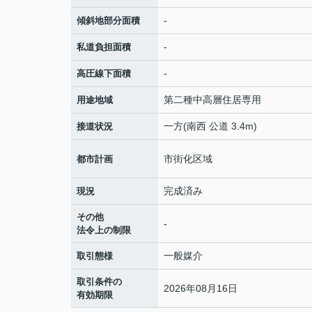
-
傾斜地部分面積
-
私道負担面積
-
高圧線下面積
第二種中高層住居専用
用途地域
一方(南西 公道 3.4m)
接道状況
市街化区域
都市計画
完成済み
現況
その他
-
法令上の制限
一般媒介
取引態様
取引条件の
2026年08月16日
有効期限