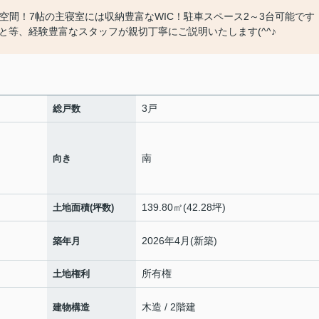
の空間！7帖の主寝室には収納豊富なWIC！駐車スペース2～3台可能です
等、経験豊富なスタッフが親切丁寧にご説明いたします(^^♪
3戸
総戸数
南
向き
139.80㎡(42.28坪)
土地面積(坪数)
2026年4月(新築)
築年月
所有権
土地権利
木造 / 2階建
建物構造