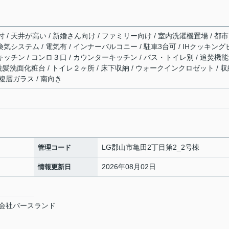
/ 天井が高い / 新婚さん向け / ファミリー向け / 室内洗濯機置場 / 都
時間換気システム / 電気有 / インナーバルコニー / 駐車3台可 / IHクッキン
キッチン / コンロ３口 / カウンターキッチン / バス・トイレ別 / 追焚機
/ 洗髪洗面化粧台 / トイレ２ヶ所 / 床下収納 / ウォークインクロゼット / 
 複層ガラス / 南向き
LG郡山市亀田2丁目第2_2号棟
管理コード
2026年08月02日
情報更新日
会社バースランド