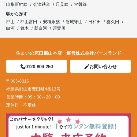
山形新幹線
会津鉄道
只見線
常磐線
駅から探す
郡山
郡山富田
安積永盛
磐城守山
日和田
喜久田
白河
舞木
新白河
須賀川
住まいの窓口郡山本店 運営株式会社バースランド
0120-804-250
お問い合わせ
〒963-8016
福島県郡山市豊田町4番13号
営業時間：
09：00～20：00
定休日：
不定休