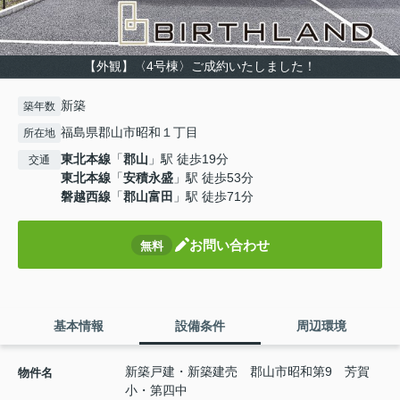
【外観】〈4号棟〉ご成約いたしました！
新築
築年数
福島県郡山市昭和１丁目
所在地
東北本線
「
郡山
」駅 徒歩19分
交通
東北本線
「
安積永盛
」駅 徒歩53分
磐越西線
「
郡山富田
」駅 徒歩71分
お問い合わせ
無料
基本情報
設備条件
周辺環境
新築戸建・新築建売 郡山市昭和第9 芳賀
物件名
小・第四中