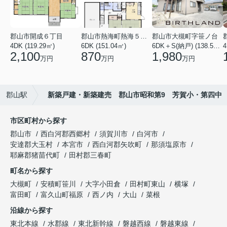
郡山市開成６丁目
郡山市熱海町熱海５丁目
郡山市大槻町字笹ノ台
4DK (119.29㎡)
6DK (151.04㎡)
6DK＋S(納戸) (138.55㎡)
4
2,100
870
1,980
万円
万円
万円
郡山駅
新築戸建・新築建売 郡山市昭和第9 芳賀小・第四中
市区町村から探す
郡山市
西白河郡西郷村
須賀川市
白河市
安達郡大玉村
本宮市
西白河郡矢吹町
那須塩原市
耶麻郡猪苗代町
田村郡三春町
町名から探す
大槻町
安積町笹川
大字小田倉
田村町東山
横塚
富田町
富久山町福原
西ノ内
大山
菜根
沿線から探す
東北本線
水郡線
東北新幹線
磐越西線
磐越東線