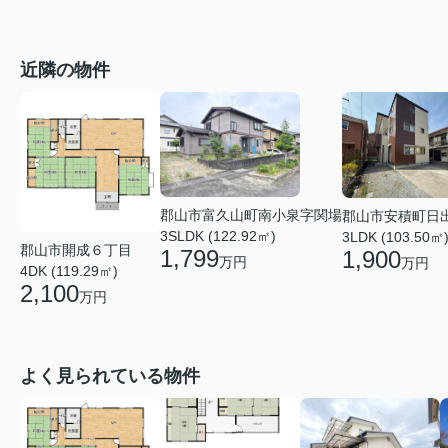
近隣の物件
郡山市富久山町南小泉字関場
郡山市安積町日
3SLDK (122.92㎡)
3LDK (103.50㎡
郡山市開成６丁目
1,799
1,900
万円
万円
4DK (119.29㎡)
2,100
万円
よく見られている物件