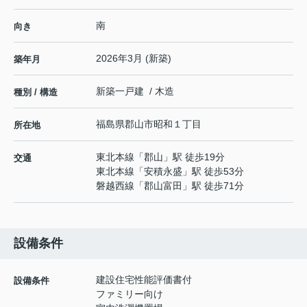
南
向き
2026年3月 (新築)
築年月
新築一戸建 / 木造
種別 / 構造
福島県
郡山市
昭和
１丁目
所在地
東北本線
「
郡山
」駅 徒歩19分
交通
東北本線
「
安積永盛
」駅 徒歩53分
磐越西線
「
郡山富田
」駅 徒歩71分
設備条件
建設住宅性能評価書付
設備条件
ファミリー向け