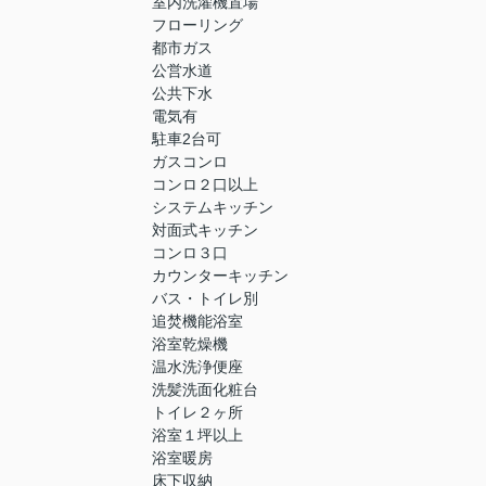
室内洗濯機置場
フローリング
都市ガス
公営水道
公共下水
電気有
駐車2台可
ガスコンロ
コンロ２口以上
システムキッチン
対面式キッチン
コンロ３口
カウンターキッチン
バス・トイレ別
追焚機能浴室
浴室乾燥機
温水洗浄便座
洗髪洗面化粧台
トイレ２ヶ所
浴室１坪以上
浴室暖房
床下収納