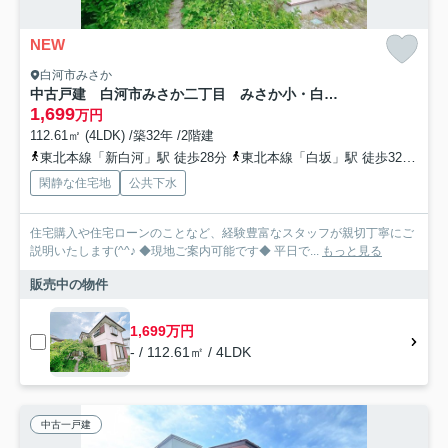
NEW
白河市みさか
中古戸建 白河市みさか二丁目 みさか小・白河第二中
1,699
万円
112.61㎡ (4LDK) /築32年 /2階建
東北本線「新白河」駅 徒歩28分
東北本線「白坂」駅 徒歩32分
東
閑静な住宅地
公共下水
住宅購入や住宅ローンのことなど、経験豊富なスタッフが親切丁寧にご
説明いたします(^^♪ ◆現地ご案内可能です◆ 平日で...
もっと見る
販売中の物件
1,699万円
- / 112.61㎡ / 4LDK
中古一戸建