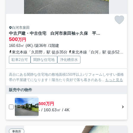
白河市泉田
中古戸建・中古住宅 白河市泉田袖ヶ久保 平屋建て 小田川小・東北中
500
万円
160.63㎡ (4K) /築36年 /1階建
東北本線「久田野」駅 徒歩35分
東北本線「白河」駅 徒歩52分
東
駐車2台可
閑静な住宅地
浄化槽排水
高台にある閑静な住宅地の敷地面積150坪以上♪リフォームしやすい価格
帯の平屋建てになります！陽当たり良好で落ち着きのある...
もっと見る
販売中の物件
500万円
- / 160.63㎡ / 4K
事務所