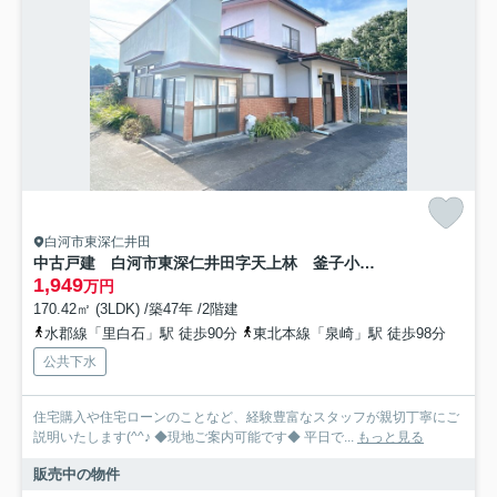
白河市東深仁井田
中古戸建 白河市東深仁井田字天上林 釜子小・東中
1,949
万円
170.42㎡ (3LDK) /築47年 /2階建
水郡線「里白石」駅 徒歩90分
東北本線「泉崎」駅 徒歩98分
公共下水
住宅購入や住宅ローンのことなど、経験豊富なスタッフが親切丁寧にご
説明いたします(^^♪ ◆現地ご案内可能です◆ 平日で...
もっと見る
販売中の物件