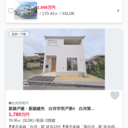
1,949万円
- / 170.42㎡ / 3SLDK
新築一戸建
白河市明戸
新築戸建・新築建売 白河市明戸第4 白河第三小・白河中央中
1,780
万円
76.95㎡ (3LDK) /新築 /2階建
東北本線「白河」駅 徒歩13分
東北本線「新白河」駅 徒歩45分
東