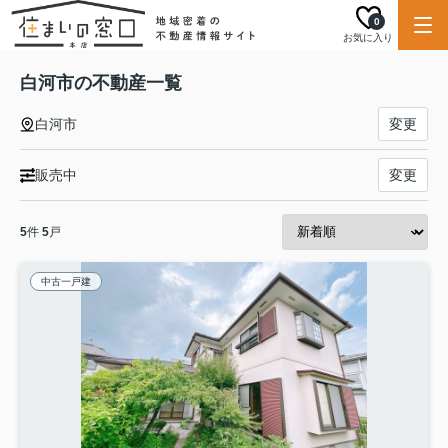
0
お気に入り
白河市の不動産一覧
白河市
変更
販売中
変更
5
件
5
戸
中古一戸建