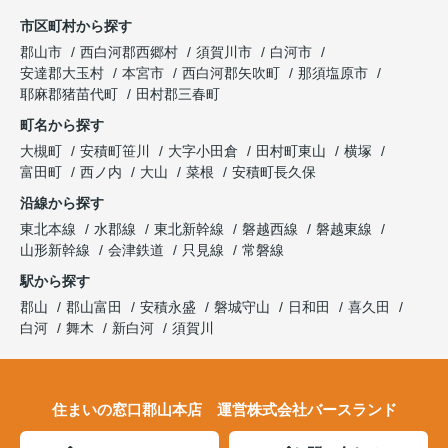
市区町村から探す
郡山市
西白河郡西郷村
須賀川市
白河市
安達郡大玉村
本宮市
西白河郡矢吹町
那須塩原市
耶麻郡猪苗代町
田村郡三春町
町名から探す
大槻町
安積町笹川
大字小田倉
田村町東山
横塚
富田町
西ノ内
大山
菜根
安積町長久保
沿線から探す
東北本線
水郡線
東北新幹線
磐越西線
磐越東線
山形新幹線
会津鉄道
只見線
常磐線
駅から探す
郡山
郡山富田
安積永盛
磐城守山
日和田
喜久田
白河
舞木
新白河
須賀川
住まいの窓口郡山本店 運営株式会社バースランド