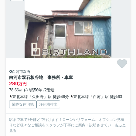
白河市双石
白河市双石板谷地 事務所・車庫
280
万円
78.66㎡ (-) /築56年 /2階建
東北本線「久田野」駅 徒歩46分
東北本線「白河」駅 徒歩63分
東
閑静な住宅地
浄化槽排水
駅まで車で7分ほどで行けます！ローンやリフォーム、オプション見積
りなど様々なご相談をスタッフが丁寧にご案内・説明させてい...
もっと
見る