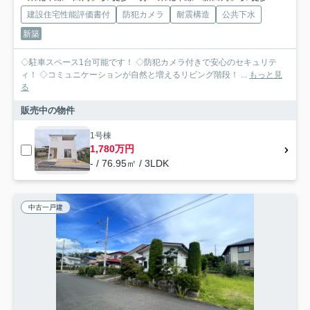
建設住宅性能評価書付
防犯カメラ
耐震構造
公共下水
新築
◇駐車スペース1台可能です！ ◇防犯カメラ付きで安心のセキュリテ
ィ！ ◇コミュニケーションが自然と増えるリビング階段！ ...
もっと見
る
販売中の物件
1号棟
1,780万円
- / 76.95㎡ / 3LDK
中古一戸建