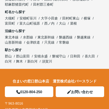
耶麻郡猪苗代町
田村郡三春町
町名から探す
大槻町
安積町笹川
大字小田倉
田村町東山
横塚
富田町
富久山町福原
西ノ内
大山
菜根
沿線から探す
東北本線
水郡線
東北新幹線
磐越西線
磐越東線
山形新幹線
会津鉄道
只見線
常磐線
駅から探す
郡山
郡山富田
安積永盛
磐城守山
日和田
喜久田
白河
舞木
新白河
須賀川
住まいの窓口郡山本店 運営株式会社バースランド
0120-804-250
お問い合わせ
〒963-8016