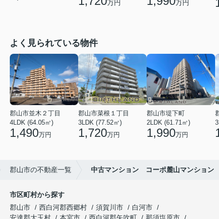
1,720
1,990
万円
万円
よく見られている物件
郡山市並木２丁目
郡山市菜根１丁目
郡山市堤下町
4LDK (64.05㎡)
3LDK (77.52㎡)
2LDK (61.71㎡)
3
1,490
1,720
1,990
万円
万円
万円
郡山市の不動産一覧
中古マンション コーポ麓山マンション
市区町村から探す
郡山市
西白河郡西郷村
須賀川市
白河市
安達郡大玉村
本宮市
西白河郡矢吹町
那須塩原市