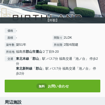
【外観】
-
価格
-
2LDK
面積
間取り
築51年
2階/6階建
築年数
所在階
福島県
郡山市
麓山
２丁目9-20
所在地
東北本線
「
郡山
」駅 バス7分 福島交通「池ノ台」 停歩2
交通
分
東北新幹線
「
郡山
」駅 バス7分 福島交通「池ノ台」 停
歩2分
お問い合わせ
無料
周辺施設