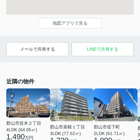
地図アプリで見る
メールで共有する
LINEで共有する
近隣の物件
郡山市並木２丁目
郡山市菜根１丁目
郡山市堤下町
4LDK (64.05㎡)
3LDK (77.52㎡)
2LDK (61.71㎡)
3
1,490
万円