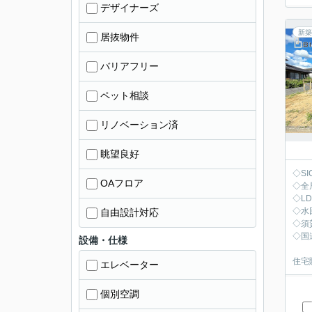
デザイナーズ
新築
居抜物件
バリアフリー
ペット相談
リノベーション済
眺望良好
◇S
OAフロア
◇全
◇L
◇水
自由設計対応
◇須
◇国
設備・仕様
住宅
エレベーター
個別空調