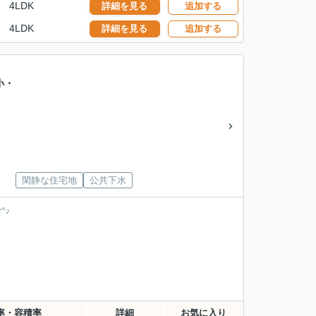
4LDK
詳細を見る
追加する
4LDK
詳細を見る
追加する
小・
閑静な住宅地
公共下水
^♪
率・容積率
詳細
お気に入り