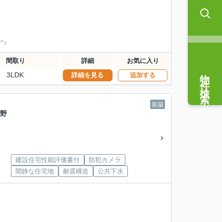
^♪
間取り
詳細
お気に入り
物件検索
3LDK
詳細を見る
追加する
新築
市野
建設住宅性能評価書付
防犯カメラ
閑静な住宅地
耐震構造
公共下水