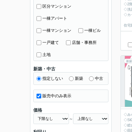
◇2
区分マンション
◇洗
◇カ
一棟アパート
住宅
一棟マンション
一棟ビル
一戸建て
店舗・事務所
土地
新築
新築・中古
指定しない
新築
中古
販売中のみ表示
価格
◇み
～
◇S
◇総
◇田
利回り