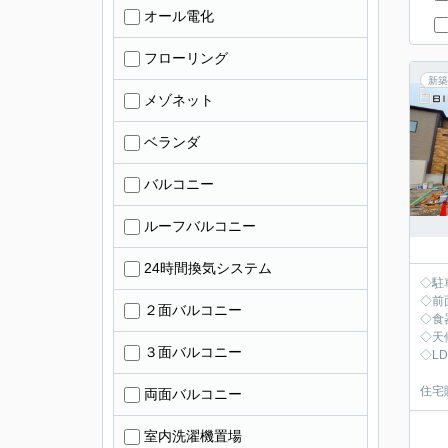
オール電化
フローリング
新築
メゾネット
ベランダ
バルコニー
ルーフバルコニー
24時間換気システム
◇駐
◇前
２面バルコニー
◇食
◇天
３面バルコニー
◇L
住宅
両面バルコニー
室内洗濯機置場