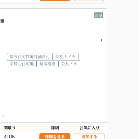
新築
 第
建設住宅性能評価書付
防犯カメラ
閑静な住宅地
耐震構造
公共下水
^♪
間取り
詳細
お気に入り
4LDK
詳細を見る
追加する