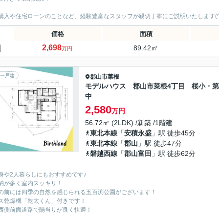
購入や住宅ローンのことなど、経験豊富なスタッフが親切丁寧にご説明いたします(^
価格
面積
2,698
89.42㎡
万円
一戸建
郡山市
菜根
モデルハウス 郡山市菜根4丁目 桜小・
中
2,580
万円
56.72㎡ (2LDK) /新築 /1階建
東北本線
「
安積永盛
」駅 徒歩45分
東北本線
「
郡山
」駅 徒歩47分
磐越西線
「
郡山富田
」駅 徒歩62分
身や2人暮らしにもおすすめです♪
納が多く室内スッキリ！
の前には四季の自然を感じられる五百渕公園がございます！
ス乾燥機「乾太くん」付きです！
西側前面道路で陽当りが良く快適！