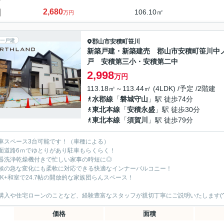
2,680
106.10㎡
万円
一戸建
郡山市
安積町笹川
新築戸建・新築建売 郡山市安積町笹川中
戸 安積第三小・安積第二中
2,998
万円
113.18㎡～113.44㎡ (4LDK) /予定 /2階建
水郡線
「
磐城守山
」駅 徒歩74分
東北本線
「
安積永盛
」駅 徒歩30分
東北本線
「
須賀川
」駅 徒歩79分
車スペース3台可能です！（車種による）
面道路6ｍでゆとりがあり駐車もらくらく！
器洗浄乾燥機付きで忙しい家事の時短に◎
候の急な変化にも柔軟に対応できる快適なインナーバルコニー！
DK+和室で24.7帖の開放的な家族団らんスペース！
購入や住宅ローンのことなど、経験豊富なスタッフが親切丁寧にご説明いたします(^
価格
面積