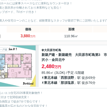
階ホールには家事スペースなどに便利なカウンター付き！
面と脱衣所が分離されており来客時なども安心！
ップボード、TVボード付き！
購入や住宅ローンのことなど、経験豊富なスタッフが親切丁寧にご説明いたします(^
価格
面積
3,880
110.96㎡
万円
一戸建
大田原市
町島
新築戸建・新築建売 大田原市町島第3 
沢小・金田北中
2,480
万円
85.86㎡ (3LDK) /予定 /1階建
東北本線
「
西那須野
」駅 徒歩69分
東北本線
「
那須塩原
」駅 徒歩76分
らいエコ住宅2026事業対象物件！
IC付きで玄関収納充実！
合病院まで徒歩7分で安心です！
園風景が広がるのどかな住宅街です！