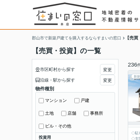
【売買
郡山市で新築戸建てを購入するならすまいの窓口
【売買・投資】の一覧
236
市区町村から探す
変更
新築
沿線・駅から探す
変更
物件種別
マンション
戸建
土地
店舗
事務所
ビル・その他
◇駐
投資用
◇玄