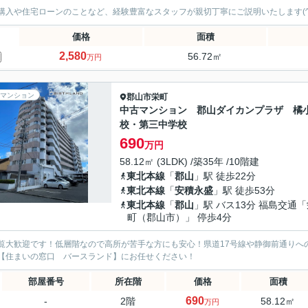
購入や住宅ローンのことなど、経験豊富なスタッフが親切丁寧にご説明いたします(^
価格
面積
2,580
56.72㎡
万円
マンション
郡山市
栄町
中古マンション 郡山ダイカンプラザ 橘
校・第三中学校
690
万円
58.12㎡ (3LDK) /築35年 /10階建
東北本線
「
郡山
」駅 徒歩22分
東北本線
「
安積永盛
」駅 徒歩53分
東北本線
「
郡山
」駅 バス13分 福島交通
町（郡山市）」 停歩4分
覧大歓迎です！低層階なので高所が苦手な方にも安心！県道17号線や静御前通りへ
【住まいの窓口 バースランド】にお任せください！
部屋番号
所在階
価格
面積
690
-
2階
58.12㎡
万円