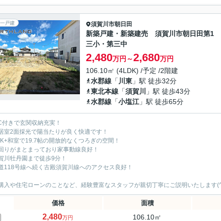
一戸建
須賀川市
朝日田
新築戸建・新築建売 須賀川市朝日田第1
三小・第三中
2,480
2,680
万円～
万円
106.10㎡ (4LDK) /予定 /2階建
水郡線
「
川東
」駅 徒歩32分
東北本線
「
須賀川
」駅 徒歩43分
水郡線
「
小塩江
」駅 徒歩65分
IC付きで玄関収納充実！
居室2面採光で陽当たりが良く快適です！
DK+和室で19.7帖の開放的なくつろぎの空間！
回りがまとまっており家事動線良好！
賀川牡丹園まで徒歩9分！
道118号線へ続く古殿須賀川線へのアクセス良好！
購入や住宅ローンのことなど、経験豊富なスタッフが親切丁寧にご説明いたします(^
価格
面積
2,480
106.10㎡
万円