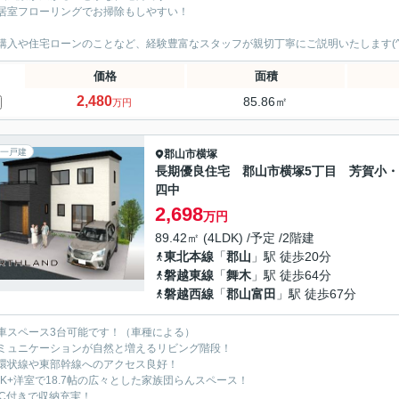
居室フローリングでお掃除もしやすい！
購入や住宅ローンのことなど、経験豊富なスタッフが親切丁寧にご説明いたします(^
価格
面積
2,480
85.86㎡
万円
一戸建
郡山市
横塚
長期優良住宅 郡山市横塚5丁目 芳賀小
四中
2,698
万円
89.42㎡ (4LDK) /予定 /2階建
東北本線
「
郡山
」駅 徒歩20分
磐越東線
「
舞木
」駅 徒歩64分
磐越西線
「
郡山富田
」駅 徒歩67分
車スペース3台可能です！（車種による）
ミュニケーションが自然と増えるリビング階段！
環状線や東部幹線へのアクセス良好！
DK+洋室で18.7帖の広々とした家族団らんスペース！
IC付きで収納充実！