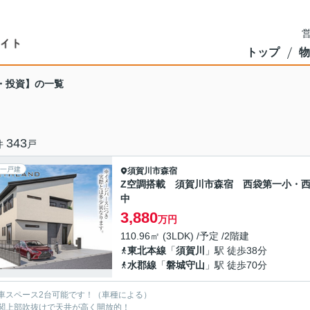
営
トップ
物
・投資】の一覧
343
件
戸
一戸建
須賀川市
森宿
Z空調搭載 須賀川市森宿 西袋第一小・
中
3,880
万円
110.96㎡ (3LDK) /予定 /2階建
東北本線
「
須賀川
」駅 徒歩38分
水郡線
「
磐城守山
」駅 徒歩70分
車スペース2台可能です！（車種による）
関上部吹抜けで天井が高く開放的！