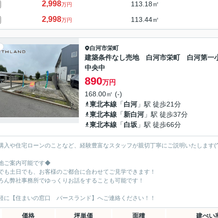
2,998
113.18㎡
万円
2,998
113.44㎡
万円
白河市
栄町
建築条件なし売地 白河市栄町 白河第一
中央中
890
万円
168.00㎡ (-)
東北本線
「
白河
」駅 徒歩21分
東北本線
「
新白河
」駅 徒歩37分
東北本線
「
白坂
」駅 徒歩66分
購入や住宅ローンのことなど、経験豊富なスタッフが親切丁寧にご説明いたします(^
地ご案内可能です◆
でも土日でも、お客様のご都合に合わせてご見学できます！
ろん弊社事務所でゆっくりお話をすることも可能です！
軽に【住まいの窓口 バースランド】へご連絡ください！！
価格
坪単価
面積
建ぺい