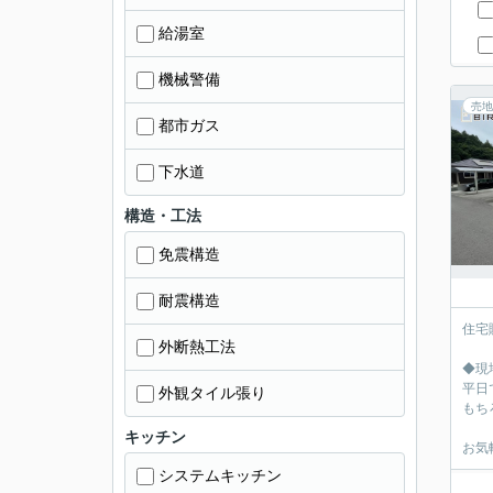
給湯室
機械警備
売地
都市ガス
下水道
構造・工法
免震構造
耐震構造
住宅
外断熱工法
◆現
平日
外観タイル張り
もち
キッチン
お気
システムキッチン