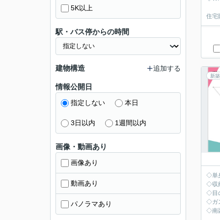
5K以上
住宅
駅・バス停からの時間
建物構造
追加する
新築
情報公開日
指定しない
本日
3日以内
1週間以内
画像・動画あり
画像あり
◇単
動画あり
◇収
◇目
◇ガ
パノラマあり
◇南