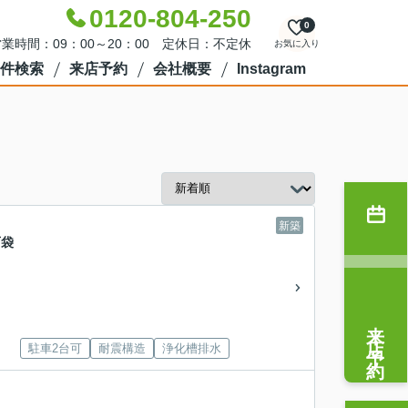
0120-804-250
0
業時間：09：00～20：00 定休日：不定休
お気に入り
件検索
来店予約
会社概要
Instagram
新築
西袋
来店予約
駐車2台可
耐震構造
浄化槽排水