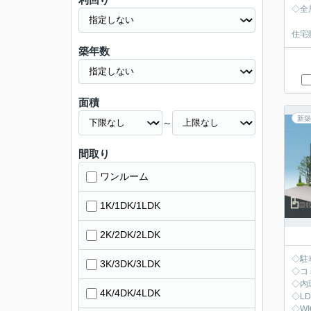
◇全
住宅
築年数
面積
新築
～
間取り
ワンルーム
1K/1DK/1LDK
2K/2DK/2LDK
◇駐
3K/3DK/3LDK
◇コ
◇内
4K/4DK/4LDK
◇L
◇W