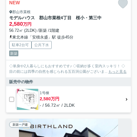
NEW
郡山市菜根
モデルハウス 郡山市菜根4丁目 桜小・第三中
2,580
万円
56.72㎡ (2LDK) /新築 /1階建
東北本線「安積永盛」駅 徒歩45分
駐車2台可
公共下水
新築
◇単身や2人暮らしにもおすすめです♪ ◇収納が多く室内スッキリ！ ◇
目の前には四季の自然を感じられる五百渕公園がございま...
もっと見る
販売中の物件
1号棟
2,580万円
- / 56.72㎡ / 2LDK
新築一戸建