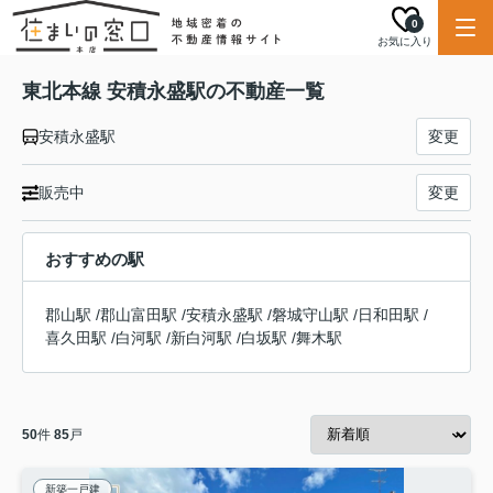
0
お気に入り
東北本線 安積永盛駅の不動産一覧
安積永盛駅
変更
販売中
変更
おすすめの駅
郡山駅
/
郡山富田駅
/
安積永盛駅
/
磐城守山駅
/
日和田駅
/
喜久田駅
/
白河駅
/
新白河駅
/
白坂駅
/
舞木駅
50
件
85
戸
新築一戸建