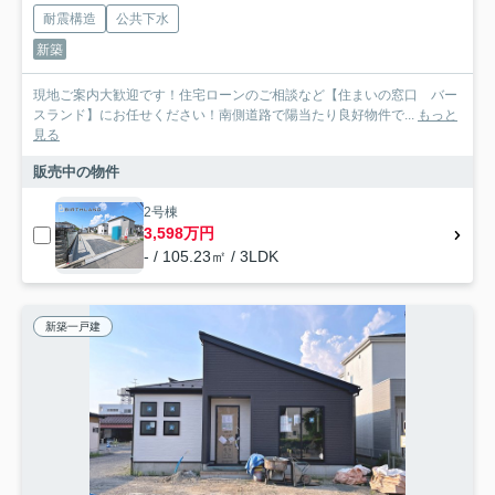
耐震構造
公共下水
新築
現地ご案内大歓迎です！住宅ローンのご相談など【住まいの窓口 バー
スランド】にお任せください！南側道路で陽当たり良好物件で...
もっと
見る
販売中の物件
2号棟
3,598万円
- / 105.23㎡ / 3LDK
新築一戸建