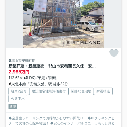
郡山市安積町笹川
新築戸建・新築建売 郡山市安積西長久保 安積第一小・安積中
2,985
万円
112.62㎡ (4LDK) /予定 /2階建
東北本線「安積永盛」駅 徒歩32分
駐車2台可
建設住宅性能評価書付
閑静な住宅地
耐震構造
公共下水
新築
◆全居室フローリングでお掃除がしやすい間取り！ ◆IHクッキングヒー
ターで火災の心配を軽減！ ◆安心のインナーバルコニー...
もっと見る