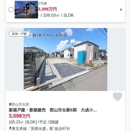
1号棟
3,399万円
- / 108.03㎡ / 3LDK
新築一戸建
郡山市台新
新築戸建・新築建売 郡山市台新6期 大成小学校・第一中学校
3,598
万円
105.23㎡ (3LDK) /予定 /2階建
東北本線「安積永盛」駅 徒歩67分