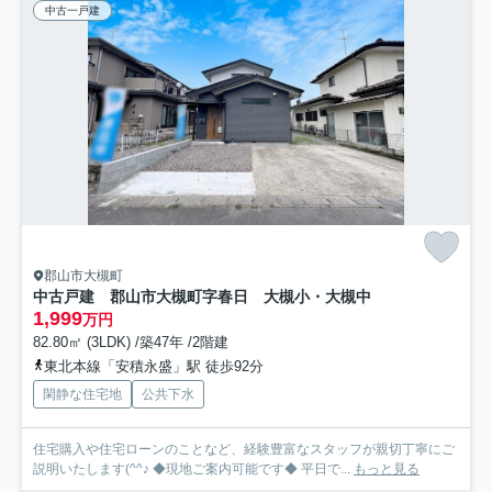
中古一戸建
郡山市大槻町
中古戸建 郡山市大槻町字春日 大槻小・大槻中
1,999
万円
82.80㎡ (3LDK) /築47年 /2階建
東北本線「安積永盛」駅 徒歩92分
閑静な住宅地
公共下水
住宅購入や住宅ローンのことなど、経験豊富なスタッフが親切丁寧にご
説明いたします(^^♪ ◆現地ご案内可能です◆ 平日で...
もっと見る