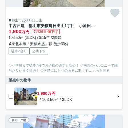
郡山市安積町日出山
中古戸建 郡山市安積町日出山1丁目 小原田小・小原田中
1,900
万円
7月26日 値下げ
103.50㎡ (3LDK) /築15年 /2階建
東北本線「安積永盛」駅 徒歩33分
駐車2台可
公共下水
◇小学校まで徒歩7分でお子様の通学も安心！ ◇南面のバルコニーで陽
当たりが良く快適！ ◇各階にゆとりのあるLDK！ 住...
もっと見る
販売中の物件
1,900万円
- / 103.50㎡ / 3LDK
新築一戸建