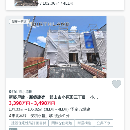
- / 102.06㎡ / 4LDK
新築一戸建
郡山市小原田
新築戸建・新築建売 郡山市小原田三丁目 小原田小・小原田中
3,398
3,498
万円～
万円
104.33㎡～106.82㎡ (3LDK～4LDK) /予定 /2階建
東北本線「安積永盛」駅 徒歩41分
建設住宅性能評価書付
閑静な住宅地
耐震構造
公共下水