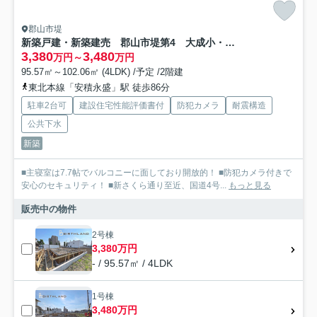
郡山市堤
新築戸建・新築建売 郡山市堤第4 大成小・第一中
3,380
3,480
万円～
万円
95.57㎡～102.06㎡ (4LDK) /予定 /2階建
東北本線「安積永盛」駅 徒歩86分
駐車2台可
建設住宅性能評価書付
防犯カメラ
耐震構造
公共下水
新築
■主寝室は7.7帖でバルコニーに面しており開放的！ ■防犯カメラ付きで
安心のセキュリティ！ ■新さくら通り至近、国道4号...
もっと見る
販売中の物件
2号棟
3,380万円
- / 95.57㎡ / 4LDK
1号棟
3,480万円