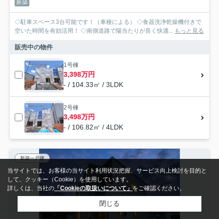
新築
◇駐車スペース3台可能です！（車種による） ◇食器洗浄乾燥機付きで
空いた時間を有効活用！ ◇南側道路で陽当たりが良く快適...
もっと見る
販売中の物件
1号棟
3,398万円
- / 104.33㎡ / 3LDK
2号棟
3,498万円
- / 106.82㎡ / 4LDK
新築一戸建
当サイトでは、お客様の当サイト利用状況把握、サービス向上検討を目的と
して、クッキー（Cookie）を使用しています。
詳しくは、当社の
「Cookieの取扱いについて」
をご確認ください。
閉じる