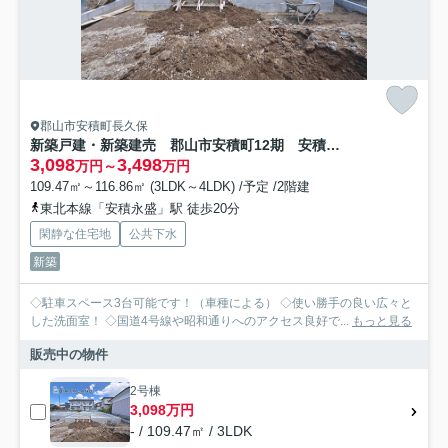
郡山市安積町長久保
新築戸建・新築建売 郡山市安積町12期 安積第三小・安積第二中
3,098
3,498
万円～
万円
109.47㎡～116.86㎡ (3LDK～4LDK) /予定 /2階建
東北本線「安積永盛」駅 徒歩20分
閑静な住宅地
公共下水
新築
◇駐車スペース3台可能です！（車種による） ◇使い勝手の良い広々と
した洗面室！ ◇国道4号線や昭和通りへのアクセス良好で...
もっと見る
販売中の物件
2号棟
3,098万円
- / 109.47㎡ / 3LDK