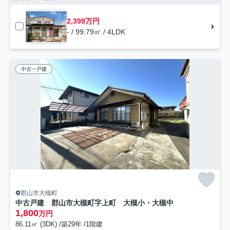
2,399万円
- / 99.79㎡ / 4LDK
中古一戸建
郡山市大槻町
中古戸建 郡山市大槻町字上町 大槻小・大槻中
1,800
万円
86.11㎡ (3DK) /築29年 /1階建