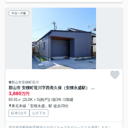
中古一戸建
郡山市安積町笹川
郡山市 安積町笹川字西長久保（安積永盛駅） 平屋建 ２ＳＬＤＫ
3,880
万円
83.01㎡ (2LDK＋S(納戸)) /築3年 /1階建
東北本線「安積永盛」駅 徒歩29分
駐車2台可
公共下水
高気密高断熱制震構造のデザイナーズモデルハウスを譲渡します♪