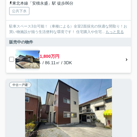
東北本線「安積永盛」駅 徒歩86分
公共下水
駐車スペース3台可能！（車種による）全室2面採光の快適な間取り！お
買い物施設が揃う生活便利な環境です！ 住宅購入や住宅...
もっと見る
販売中の物件
1,800万円
- / 86.11㎡ / 3DK
中古一戸建