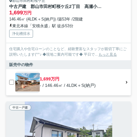
郡山市田村町桜ケ丘
中古戸建 郡山市田村町桜ケ丘2丁目 高瀬小・高瀬中
1,699
万円
146.46㎡ (4LDK＋S(納戸)) /築53年 /2階建
東北本線「安積永盛」駅 徒歩53分
浄化槽排水
住宅購入や住宅ローンのことなど、経験豊富なスタッフが親切丁寧にご
説明いたします(^^♪ ◆現地ご案内可能です◆ 平日で...
もっと見る
販売中の物件
1,699万円
- / 146.46㎡ / 4LDK＋S(納戸)
中古一戸建