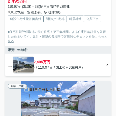
2,495
万円
110.97㎡ (3LDK＋3S(納戸)) /築7年 /2階建
東北本線「安積永盛」駅 徒歩39分
建設住宅性能評価書付
閑静な住宅地
耐震構造
公共下水
■住宅性能評価取得の安心住宅！第三者機関による住宅性能評価を取得
した住まいです。設計・建築の各段階で客観的なチェックを受...
もっと
見る
販売中の物件
2,495万円
- / 110.97㎡ / 3LDK＋3S(納戸)
新築一戸建