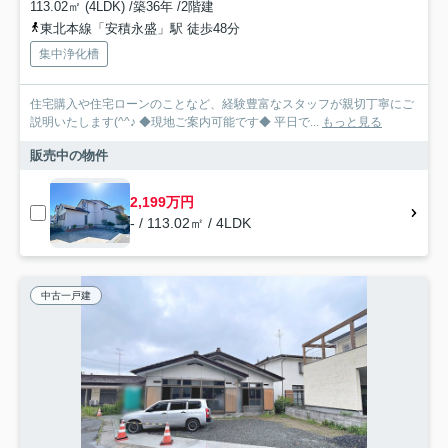
113.02㎡ (4LDK) /築36年 /2階建
東北本線「安積永盛」駅 徒歩48分
集中浄化槽
住宅購入や住宅ローンのことなど、経験豊富なスタッフが親切丁寧にご
説明いたします(^^♪ ◆現地ご案内可能です◆ 平日で...
もっと見る
販売中の物件
2,199万円
- / 113.02㎡ / 4LDK
中古一戸建