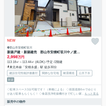
NEW
郡山市安積町笹川
新築戸建・新築建売 郡山市安積町笹川中ノ渡戸 安積第三小・安積第二中
2,998
万円
113.18㎡～113.44㎡ (4LDK) /予定 /2階建
東北本線「安積永盛」駅 徒歩30分
建設住宅性能評価書付
閑静な住宅地
耐震構造
公共下水
新築
◇駐車スペース3台可能です！（車種による） ◇前面道路6ｍでゆとり
があり駐車もらくらく！ ◇食器洗浄乾燥機付きで忙しい家...
もっと見る
販売中の物件