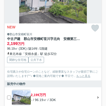
NEW
郡山市安積町笹川
中古戸建 郡山市安積町笹川字北向 安積第三小・安積第二中
2,199
万円
96.19㎡ (3DK) /築14年 /1階建
東北本線「安積永盛」駅 徒歩32分
閑静な住宅地
公共下水
住宅購入や住宅ローンのことなど、経験豊富なスタッフが親切丁寧にご
説明いたします(^^♪ ◆現地ご案内可能です◆ 平日で...
もっと見る
販売中の物件
2,199万円
- / 96.19㎡ / 3DK