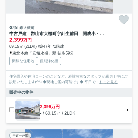
郡山市大槻町
中古戸建 郡山市大槻町字針生前田 開成小・第一中
2,399
万円
69.15㎡ (2LDK) /築47年 /1階建
東北本線「安積永盛」駅 徒歩59分
閑静な住宅地
個別浄化槽
住宅購入や住宅ローンのことなど、経験豊富なスタッフが親切丁寧にご
説明いたします(^^♪ ◆現地ご案内可能です◆ 平日で...
もっと見る
販売中の物件
2,399万円
- / 69.15㎡ / 2LDK
中古一戸建