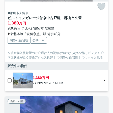
郡山市久留米
ビルトインガレージ付き中古戸建 郡山市久留米三丁目 柴宮小・第一中
1,380
万円
289.92㎡ (4LDK) /築57年 /2階建
東北本線「安積永盛」駅 徒歩49分
閑静な住宅地
公共下水
＼現金購入後希望の方◇通行人の視線が気にならない2階リビング！ ◇
内環状線が近く交通アクセス良好！ ◇閑静な住宅街！ ◇...
もっと見る
販売中の物件
1,380万円
- / 289.92㎡ / 4LDK
新築一戸建