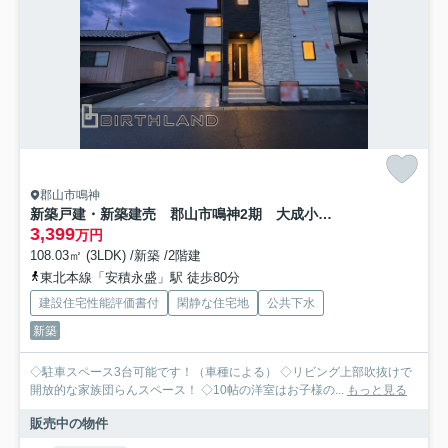
郡山市鳴神
新築戸建・新築建売 郡山市鳴神2期 大成小・第一中
3,399
万円
108.03㎡ (3LDK) /新築 /2階建
東北本線「安積永盛」駅 徒歩80分
建設住宅性能評価書付
閑静な住宅地
公共下水
新築
◇駐車スペース3台可能です！（車種による） ◇リビング上部吹抜けで
開放的な家族団らんスペース！ ◇10帖の洋室はお子様の...
もっと見る
販売中の物件