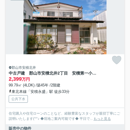
郡山市安積北井
中古戸建 郡山市安積北井2丁目 安積第一小・安積中
2,399
万円
99.79㎡ (4LDK) /築45年 /2階建
東北本線「安積永盛」駅 徒歩33分
公共下水
住宅購入や住宅ローンのことなど、経験豊富なスタッフが親切丁寧にご
説明いたします(^^♪ ◆現地ご案内可能です◆ 平日で...
もっと見る
販売中の物件