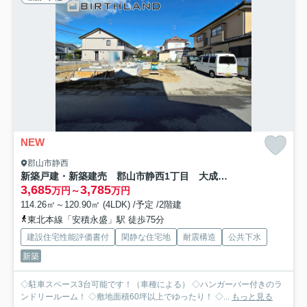
NEW
郡山市静西
新築戸建・新築建売 郡山市静西1丁目 大成小・第七中
3,685
3,785
万円～
万円
114.26㎡～120.90㎡ (4LDK) /予定 /2階建
東北本線「安積永盛」駅 徒歩75分
建設住宅性能評価書付
閑静な住宅地
耐震構造
公共下水
新築
◇駐車スペース3台可能です！（車種による） ◇ハンガーバー付きのラ
ンドリールーム！ ◇敷地面積60坪以上でゆったり！ ◇...
もっと見る