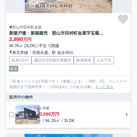
郡山市田村町金屋
新築戸建・新築建売 郡山市田村町金屋字宝蔵 高瀬小・高瀬中
2,890
万円
96.26㎡ (3LDK) /予定 /1階建
東北本線「安積永盛」駅 徒歩36分
駐車2台可
建設住宅性能評価書付
耐震構造
公共下水
新築
◇駐車スペース2台可能です！（車種による） ◇WIC、FC、パントリー
収納付きで収納充実！ ◇LDKはゆとりのある18帖...
もっと見る
販売中の物件
1号棟
2,890万円
- / 96.26㎡ / 3LDK