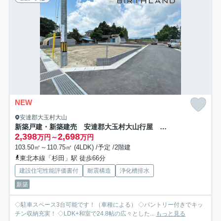
NEW
安達郡大玉村大山
新築戸建・新築建売 安達郡大玉村大山行屋 大山小・大玉中
2,398
2,698
万円～
万円
103.50㎡～110.75㎡ (4LDK) /予定 /2階建
東北本線「杉田」駅 徒歩66分
建設住宅性能評価書付
耐震構造
浄化槽排水
新築
◇駐車スペース3台可能です！（車種による） ◇パントリー付きでキッ
チン収納充実！ ◇LDK+和室で24.8帖の広々とした...
もっと見る