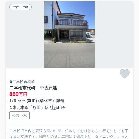
中古一戸建
二本松市根崎
二本松市根崎 中古戸建
880
万円
176.75㎡ (8DK) /築58年 /2階建
東北本線「杉田」駅 徒歩81分
公共下水
二本松旧市内と安達方面の中間に位置しておりどちらに行くにしても丁
度良い立地です。陽当りの良い二階に５部屋あり、ダイニング...
もっと