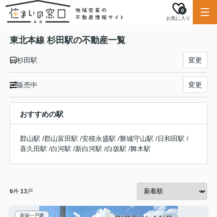
0
お気に入り
東北本線 杉田駅の不動産一覧
杉田駅
変更
販売中
変更
おすすめの駅
郡山駅
/
郡山富田駅
/
安積永盛駅
/
磐城守山駅
/
日和田駅
/
喜久田駅
/
白河駅
/
新白河駅
/
白坂駅
/
舞木駅
6
件
13
戸
新築一戸建