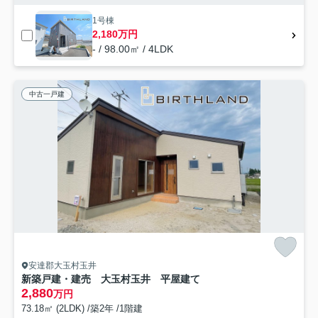
1号棟
2,180万円
- / 98.00㎡ / 4LDK
中古一戸建
安達郡大玉村玉井
新築戸建・建売 大玉村玉井 平屋建て
2,880
万円
73.18㎡ (2LDK) /築2年 /1階建