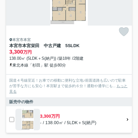
本宮市本宮
本宮市本宮栄田 中古戸建 5SLDK
3,300
万円
138.00㎡ (5LDK＋S(納戸)) /築18年 /2階建
東北本線「杉田」駅 徒歩80分
国道４号線至近！お車での移動に便利な立地♪前面道路も広いので駐車
が苦手な方にも安心！本宮駅まで徒歩約６分！通勤や通学にも...
もっと
見る
販売中の物件
3,300万円
- / 138.00㎡ / 5LDK＋S(納戸)