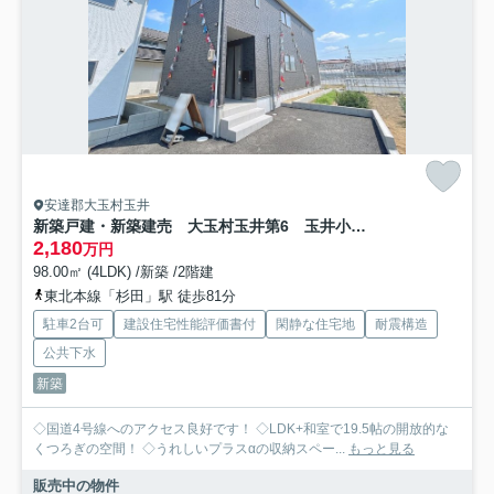
安達郡大玉村玉井
新築戸建・新築建売 大玉村玉井第6 玉井小・大玉中
2,180
万円
98.00㎡ (4LDK) /新築 /2階建
東北本線「杉田」駅 徒歩81分
駐車2台可
建設住宅性能評価書付
閑静な住宅地
耐震構造
公共下水
新築
◇国道4号線へのアクセス良好です！ ◇LDK+和室で19.5帖の開放的な
くつろぎの空間！ ◇うれしいプラスαの収納スペー...
もっと見る
販売中の物件