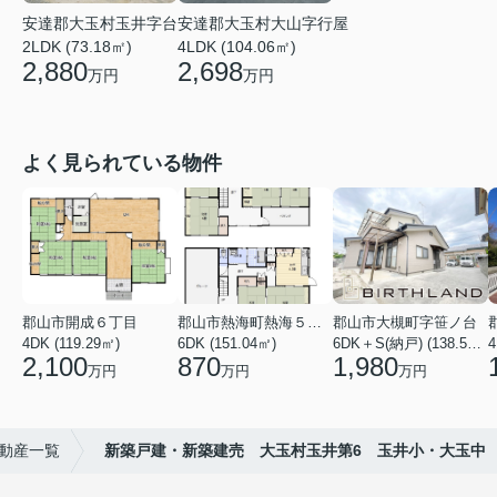
安達郡大玉村玉井字台
安達郡大玉村大山字行屋
2LDK (73.18㎡)
4LDK (104.06㎡)
2,880
2,698
万円
万円
よく見られている物件
郡山市開成６丁目
郡山市熱海町熱海５丁目
郡山市大槻町字笹ノ台
4DK (119.29㎡)
6DK (151.04㎡)
6DK＋S(納戸) (138.55㎡)
4
2,100
870
1,980
万円
万円
万円
動産一覧
新築戸建・新築建売 大玉村玉井第6 玉井小・大玉中