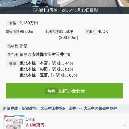
【外観】1号棟 2026年5月19日撮影
2,180万円
価格
98.00㎡
61.58坪
4LDK
建物面積
土地面積
間取り
(203.60㎡)
新築
築年数
福島県
安達郡大玉村
玉井
字町
所在地
東北本線
「
本宮
」駅 徒歩44分
交通
東北本線
「
杉田
」駅 徒歩81分
東北本線
「
五百川
」駅 徒歩88分
お問い合わせ
無料
新築戸建・新築建売 大玉村玉井第6 玉井小・大玉中の販売中物件
1号棟
2,180万円