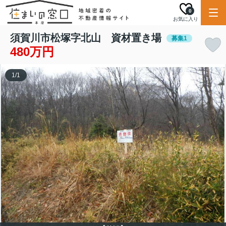
0
お気に入り
須賀川市松塚字北山 資材置き場
募集1
480万円
1
/
1