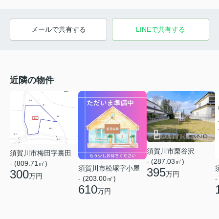
メールで共有する
LINEで共有する
近隣の物件
須賀川市栗谷沢
須賀川市梅田字裏田
- (287.03㎡)
- (809.71㎡)
須賀川市松塚字小屋
395
300
万円
万円
- (203.00㎡)
-
610
万円