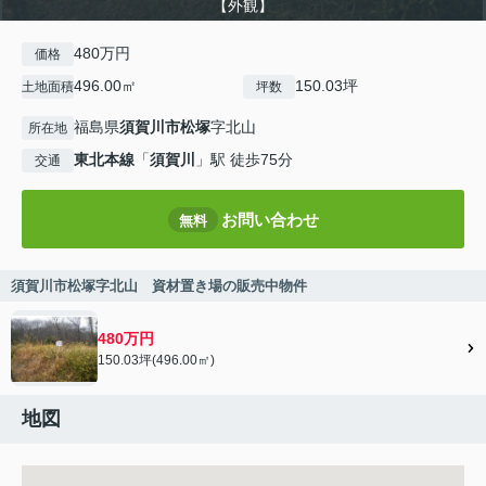
【外観】
480万円
価格
496.00㎡
150.03坪
土地面積
坪数
福島県
須賀川市
松塚
字北山
所在地
東北本線
「
須賀川
」駅 徒歩75分
交通
お問い合わせ
無料
須賀川市松塚字北山 資材置き場の販売中物件
480万円
150.03坪(496.00㎡)
地図