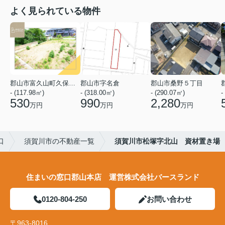
よく見られている物件
郡山市富久山町久保田字水神山
郡山市字名倉
郡山市桑野５丁目
- (117.98㎡)
- (318.00㎡)
- (290.07㎡)
-
530
990
2,280
万円
万円
万円
口
須賀川市の不動産一覧
須賀川市松塚字北山 資材置き場
住まいの窓口郡山本店 運営株式会社バースランド
0120-804-250
お問い合わせ
〒963-8016