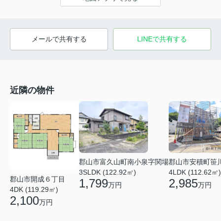
メールで共有する
LINEで共有する
近隣の物件
郡山市富久山町南小泉字関場
郡山市安積町笹
3SLDK (122.92㎡)
4LDK (112.62㎡)
郡山市開成６丁目
1,799
2,985
万円
万円
4DK (119.29㎡)
2,100
万円