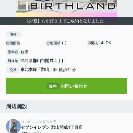
【外観】おかげさまでご成約となりました！
-
価格
-
-(-)
4LDK
建物面積
土地面積
間取り
新築
築年数
福島県
郡山市
開成
４丁目
所在地
東北本線
「
郡山
」駅 徒歩44分
交通
お問い合わせ
無料
周辺施設
コンビニエンスストア
セブンイレブン 郡山開成4丁目店