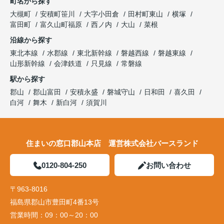
町名から探す
大槻町
安積町笹川
大字小田倉
田村町東山
横塚
富田町
富久山町福原
西ノ内
大山
菜根
沿線から探す
東北本線
水郡線
東北新幹線
磐越西線
磐越東線
山形新幹線
会津鉄道
只見線
常磐線
駅から探す
郡山
郡山富田
安積永盛
磐城守山
日和田
喜久田
白河
舞木
新白河
須賀川
住まいの窓口郡山本店 運営株式会社バースランド
0120-804-250
お問い合わせ
〒963-8016
福島県郡山市豊田町4番13号
営業時間：
09：00～20：00