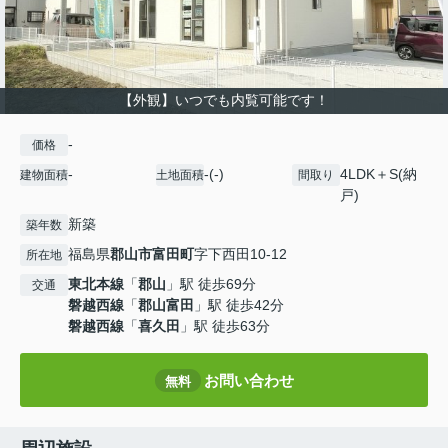
【外観】いつでも内覧可能です！
-
価格
-
-(-)
4LDK＋S(納
建物面積
土地面積
間取り
戸)
新築
築年数
福島県
郡山市
富田町
字下西田10-12
所在地
東北本線
「
郡山
」駅 徒歩69分
交通
磐越西線
「
郡山富田
」駅 徒歩42分
磐越西線
「
喜久田
」駅 徒歩63分
お問い合わせ
無料