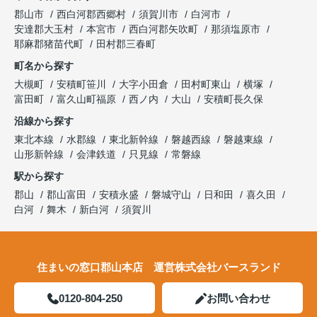
郡山市
西白河郡西郷村
須賀川市
白河市
安達郡大玉村
本宮市
西白河郡矢吹町
那須塩原市
耶麻郡猪苗代町
田村郡三春町
町名から探す
大槻町
安積町笹川
大字小田倉
田村町東山
横塚
富田町
富久山町福原
西ノ内
大山
安積町長久保
沿線から探す
東北本線
水郡線
東北新幹線
磐越西線
磐越東線
山形新幹線
会津鉄道
只見線
常磐線
駅から探す
郡山
郡山富田
安積永盛
磐城守山
日和田
喜久田
白河
舞木
新白河
須賀川
住まいの窓口郡山本店 運営株式会社バースランド
0120-804-250
お問い合わせ