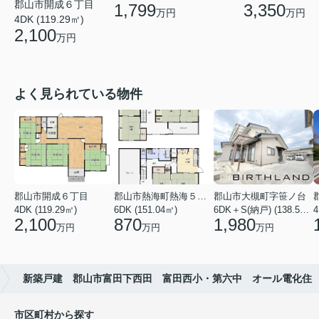
郡山市開成６丁目
1,799
3,350
万円
万円
4DK (119.29㎡)
2,100
万円
よく見られている物件
郡山市開成６丁目
郡山市熱海町熱海５丁目
郡山市大槻町字笹ノ台
4DK (119.29㎡)
6DK (151.04㎡)
6DK＋S(納戸) (138.55㎡)
4
2,100
870
1,980
万円
万円
万円
新築戸建 郡山市富田下西田 富田西小・第六中 オール電化住
市区町村から探す