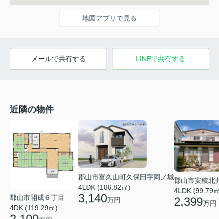
地図アプリで見る
メールで共有する
LINEで共有する
近隣の物件
郡山市富久山町久保田字岡ノ城
郡山市安積北
4LDK (106.82㎡)
4LDK (99.79㎡
3,140
郡山市開成６丁目
2,399
万円
万円
4DK (119.29㎡)
2,100