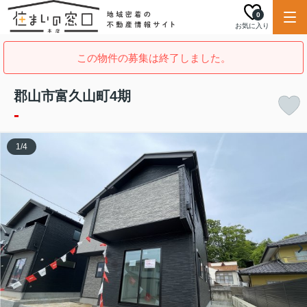
0
お気に入り
この物件の募集は終了しました。
郡山市富久山町4期
-
1
/
4