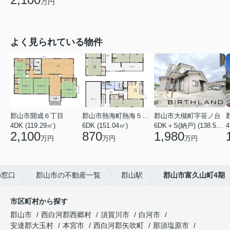
万円
よく見られている物件
郡山市開成６丁目
郡山市熱海町熱海５丁目
郡山市大槻町字笹ノ台
4DK (119.29㎡)
6DK (151.04㎡)
6DK＋S(納戸) (138.55㎡)
4
2,100
870
1,980
万円
万円
万円
の窓口
郡山市の不動産一覧
郡山駅
郡山市富久山町4期
市区町村から探す
郡山市
西白河郡西郷村
須賀川市
白河市
安達郡大玉村
本宮市
西白河郡矢吹町
那須塩原市