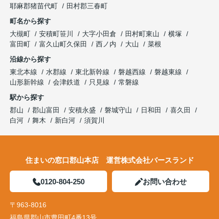
耶麻郡猪苗代町
田村郡三春町
町名から探す
大槻町
安積町笹川
大字小田倉
田村町東山
横塚
富田町
富久山町久保田
西ノ内
大山
菜根
沿線から探す
東北本線
水郡線
東北新幹線
磐越西線
磐越東線
山形新幹線
会津鉄道
只見線
常磐線
駅から探す
郡山
郡山富田
安積永盛
磐城守山
日和田
喜久田
白河
舞木
新白河
須賀川
住まいの窓口郡山本店 運営株式会社バースランド
0120-804-250
お問い合わせ
〒963-8016
福島県郡山市豊田町4番13号