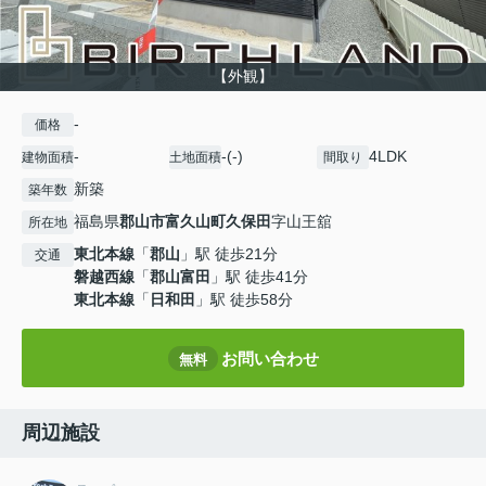
【外観】
-
価格
-
-(-)
4LDK
建物面積
土地面積
間取り
新築
築年数
福島県
郡山市
富久山町久保田
字山王舘
所在地
東北本線
「
郡山
」駅 徒歩21分
交通
磐越西線
「
郡山富田
」駅 徒歩41分
東北本線
「
日和田
」駅 徒歩58分
お問い合わせ
無料
周辺施設