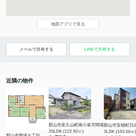
地図アプリで見る
メールで共有する
LINEで共有する
近隣の物件
郡山市富久山町南小泉字関場
郡山市安積町日
3SLDK (122.92㎡)
3LDK (103.50㎡
郡山市開成６丁目