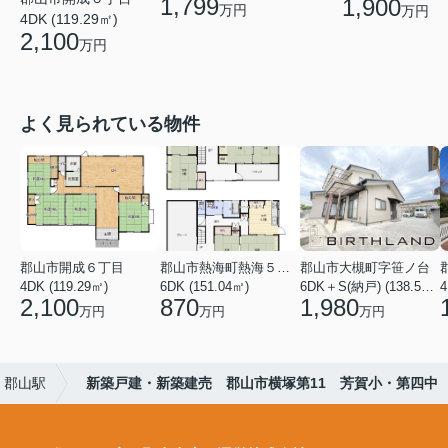
1,799
1,900
万円
万円
4DK (119.29㎡)
2,100
万円
よく見られている物件
郡山市開成６丁目
郡山市熱海町熱海５丁目
郡山市大槻町字笹ノ台
4DK (119.29㎡)
6DK (151.04㎡)
6DK＋S(納戸) (138.55㎡)
4
2,100
870
1,980
万円
万円
万円
郡山駅
新築戸建・新築建売 郡山市横塚第11 芳賀小・第四中