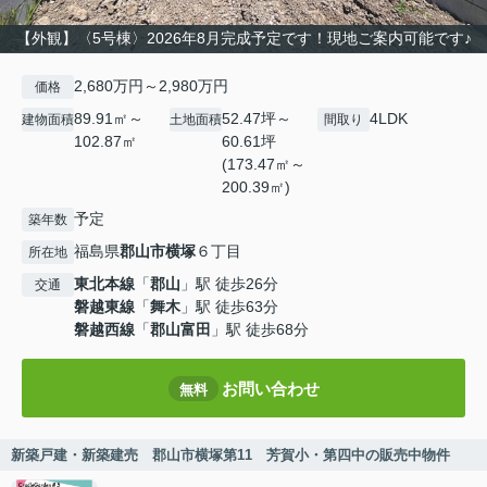
【外観】〈5号棟〉2026年8月完成予定です！現地ご案内可能です♪
2,680万円～2,980万円
価格
89.91㎡～
52.47坪～
4LDK
建物面積
土地面積
間取り
102.87㎡
60.61坪
(173.47㎡～
200.39㎡)
予定
築年数
福島県
郡山市
横塚
６丁目
所在地
東北本線
「
郡山
」駅 徒歩26分
交通
磐越東線
「
舞木
」駅 徒歩63分
磐越西線
「
郡山富田
」駅 徒歩68分
お問い合わせ
無料
新築戸建・新築建売 郡山市横塚第11 芳賀小・第四中の販売中物件