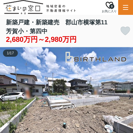
0
お気に入り
新築戸建・新築建売 郡山市横塚第11
芳賀小・第四中
2,680万円～2,980万円
1
/
17