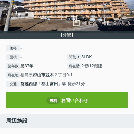
【外観】
-
価格
-
3LDK
面積
間取り
築37年
2階/12階建
築年数
所在階
福島県
郡山市
並木
２丁目9-1
所在地
磐越西線
「
郡山富田
」駅 徒歩21分
交通
お問い合わせ
無料
周辺施設