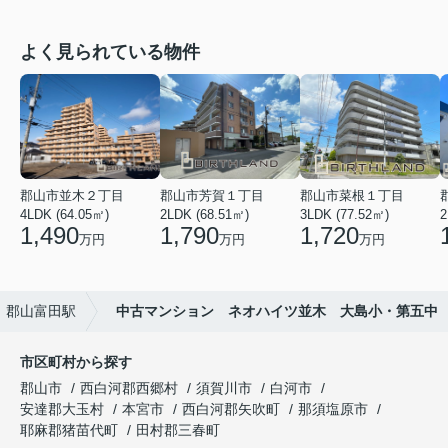
よく見られている物件
郡山市並木２丁目
郡山市芳賀１丁目
郡山市菜根１丁目
4LDK (64.05㎡)
2LDK (68.51㎡)
3LDK (77.52㎡)
2
1,490
1,790
1,720
万円
万円
万円
郡山富田駅
中古マンション ネオハイツ並木 大島小・第五中
市区町村から探す
郡山市
西白河郡西郷村
須賀川市
白河市
安達郡大玉村
本宮市
西白河郡矢吹町
那須塩原市
耶麻郡猪苗代町
田村郡三春町