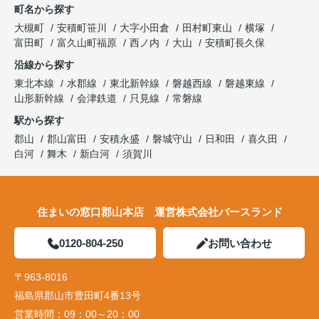
町名から探す
大槻町
安積町笹川
大字小田倉
田村町東山
横塚
富田町
富久山町福原
西ノ内
大山
安積町長久保
沿線から探す
東北本線
水郡線
東北新幹線
磐越西線
磐越東線
山形新幹線
会津鉄道
只見線
常磐線
駅から探す
郡山
郡山富田
安積永盛
磐城守山
日和田
喜久田
白河
舞木
新白河
須賀川
住まいの窓口郡山本店 運営株式会社バースランド
0120-804-250
お問い合わせ
〒963-8016
福島県郡山市豊田町4番13号
営業時間：
09：00～20：00