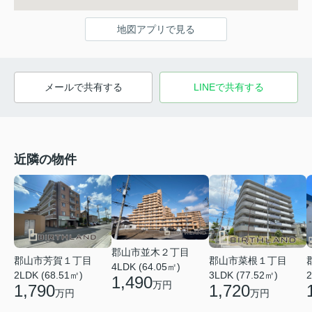
地図アプリで見る
メールで共有する
LINEで共有する
近隣の物件
郡山市並木２丁目
郡山市芳賀１丁目
郡山市菜根１丁目
4LDK (64.05㎡)
2LDK (68.51㎡)
3LDK (77.52㎡)
2
1,490
万円
1,790
1,720
万円
万円