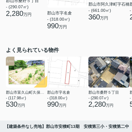
郡山市桑野５丁目
郡山市阿久津町字石橋
- (290.07㎡)
- (661.00㎡)
-
2,280
郡山市字名倉
万円
360
万円
- (318.00㎡)
990
万円
よく見られている物件
郡山市富久山町久保田字水神山
郡山市字名倉
郡山市桑野５丁目
- (117.98㎡)
- (318.00㎡)
- (290.07㎡)
-
530
990
2,280
万円
万円
万円
【建築条件なし売地】郡山市安積町13期 安積第三小・安積第二中