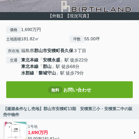
【外観】【現況写真】
1,690万円
価格
181.82㎡
55.00坪
土地面積
坪数
福島県
郡山市
安積町長久保
３丁目
所在地
東北本線
「
安積永盛
」駅 徒歩22分
交通
東北本線
「
郡山
」駅 徒歩68分
水郡線
「
磐城守山
」駅 徒歩79分
お問い合わせ
無料
【建築条件なし売地】郡山市安積町13期 安積第三小・安積第二中の販
売中物件
1号地
1,690万円
55.00坪(181.82㎡)