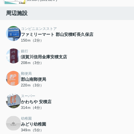
周辺施設
コンビニエンスストア
ファミリーマート 郡山安積町長久保店
150ｍ（2分）
銀行
須賀川信用金庫安積支店
208ｍ（3分）
郵便局
郡山南郵便局
220ｍ（3分）
スーパー
かわちや 安積店
314ｍ（4分）
幼稚園
みどり幼稚園
349ｍ（5分）