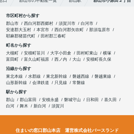
窓口
郡山市の不動産一覧
郡山駅
郡山市小原田２丁目
市区町村から探す
郡山市
西白河郡西郷村
須賀川市
白河市
安達郡大玉村
本宮市
西白河郡矢吹町
那須塩原市
耶麻郡猪苗代町
田村郡三春町
町名から探す
大槻町
安積町笹川
大字小田倉
田村町東山
横塚
富田町
富久山町福原
西ノ内
大山
安積町長久保
沿線から探す
東北本線
水郡線
東北新幹線
磐越西線
磐越東線
山形新幹線
会津鉄道
只見線
常磐線
駅から探す
郡山
郡山富田
安積永盛
磐城守山
日和田
喜久田
白河
舞木
新白河
須賀川
住まいの窓口郡山本店 運営株式会社バースランド