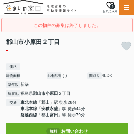
0
お気に入り
この物件の募集は終了しました。
郡山市小原田２丁目
-
-
価格
-
-(-)
4LDK
建物面積
土地面積
間取り
新築
築年数
福島県
郡山市
小原田
２丁目
所在地
東北本線
「
郡山
」駅 徒歩28分
交通
東北本線
「
安積永盛
」駅 徒歩44分
磐越西線
「
郡山富田
」駅 徒歩79分
お問い合わせ
無料