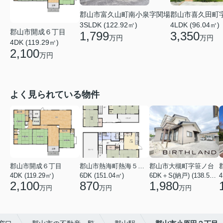
郡山市富久山町南小泉字関場
郡山市喜久田町
3SLDK (122.92㎡)
4LDK (96.04㎡)
郡山市開成６丁目
1,799
3,350
万円
万円
4DK (119.29㎡)
2,100
万円
よく見られている物件
郡山市開成６丁目
郡山市熱海町熱海５丁目
郡山市大槻町字笹ノ台
4DK (119.29㎡)
6DK (151.04㎡)
6DK＋S(納戸) (138.55㎡)
4
2,100
870
1,980
万円
万円
万円