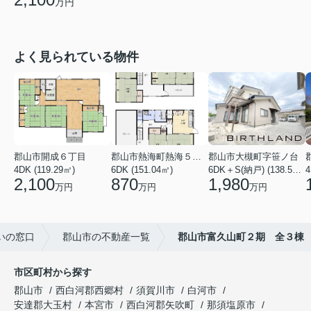
万円
よく見られている物件
郡山市開成６丁目
郡山市熱海町熱海５丁目
郡山市大槻町字笹ノ台
4DK (119.29㎡)
6DK (151.04㎡)
6DK＋S(納戸) (138.55㎡)
4
2,100
870
1,980
万円
万円
万円
いの窓口
郡山市の不動産一覧
郡山市富久山町２期 全３棟
市区町村から探す
郡山市
西白河郡西郷村
須賀川市
白河市
安達郡大玉村
本宮市
西白河郡矢吹町
那須塩原市