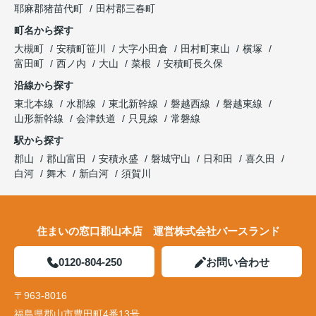
耶麻郡猪苗代町
田村郡三春町
町名から探す
大槻町
安積町笹川
大字小田倉
田村町東山
横塚
富田町
西ノ内
大山
菜根
安積町長久保
沿線から探す
東北本線
水郡線
東北新幹線
磐越西線
磐越東線
山形新幹線
会津鉄道
只見線
常磐線
駅から探す
郡山
郡山富田
安積永盛
磐城守山
日和田
喜久田
白河
舞木
新白河
須賀川
住まいの窓口郡山本店 運営株式会社バースランド
0120-804-250
お問い合わせ
〒963-8016
福島県郡山市豊田町4番13号