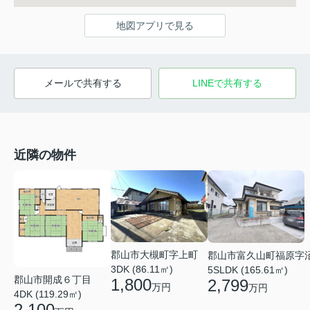
地図アプリで見る
メールで共有する
LINEで共有する
近隣の物件
郡山市大槻町字上町
郡山市富久山町福原字
3DK (86.11㎡)
5SLDK (165.61㎡)
郡山市開成６丁目
1,800
2,799
万円
万円
4DK (119.29㎡)
2,100