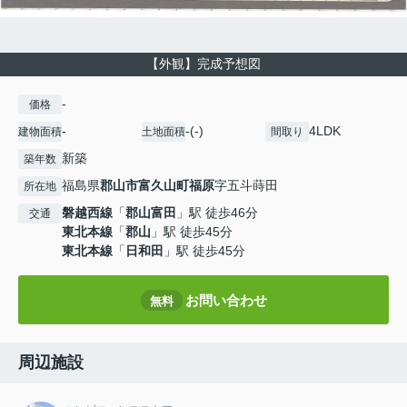
【外観】完成予想図
-
価格
-
-(-)
4LDK
建物面積
土地面積
間取り
新築
築年数
福島県
郡山市
富久山町福原
字五斗蒔田
所在地
磐越西線
「
郡山富田
」駅 徒歩46分
交通
東北本線
「
郡山
」駅 徒歩45分
東北本線
「
日和田
」駅 徒歩45分
お問い合わせ
無料
周辺施設