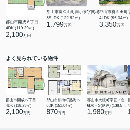
郡山市富久山町南小泉字関場
郡山市喜久田町
3SLDK (122.92㎡)
4LDK (96.04㎡)
郡山市開成６丁目
1,799
3,350
万円
万円
4DK (119.29㎡)
2,100
万円
よく見られている物件
郡山市開成６丁目
郡山市熱海町熱海５丁目
郡山市大槻町字笹ノ台
4DK (119.29㎡)
6DK (151.04㎡)
6DK＋S(納戸) (138.55㎡)
4
2,100
870
1,980
万円
万円
万円