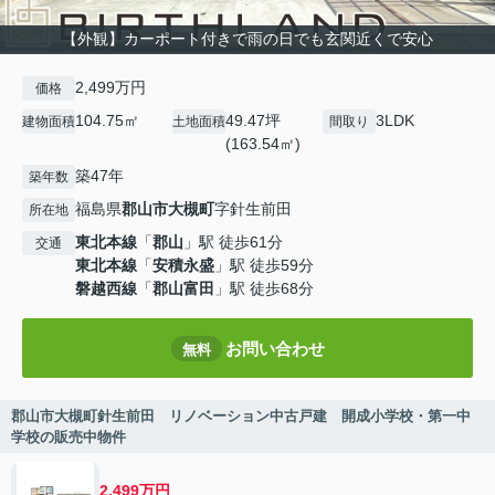
【外観】カーポート付きで雨の日でも玄関近くで安心
2,499万円
価格
104.75㎡
49.47坪
3LDK
建物面積
土地面積
間取り
(163.54㎡)
築47年
築年数
福島県
郡山市
大槻町
字針生前田
所在地
東北本線
「
郡山
」駅 徒歩61分
交通
東北本線
「
安積永盛
」駅 徒歩59分
磐越西線
「
郡山富田
」駅 徒歩68分
お問い合わせ
無料
郡山市大槻町針生前田 リノベーション中古戸建 開成小学校・第一中
学校の販売中物件
2,499万円