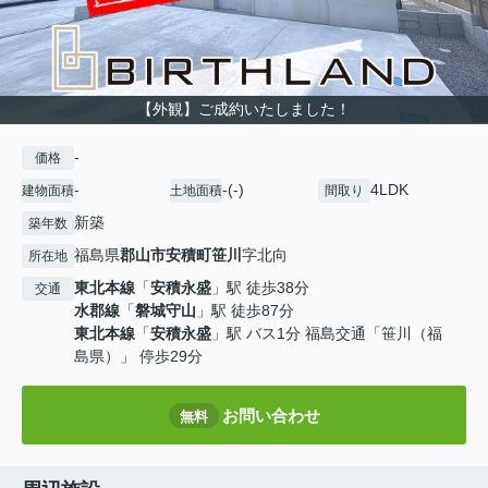
【外観】ご成約いたしました！
-
価格
-
-(-)
4LDK
建物面積
土地面積
間取り
新築
築年数
福島県
郡山市
安積町笹川
字北向
所在地
東北本線
「
安積永盛
」駅 徒歩38分
交通
水郡線
「
磐城守山
」駅 徒歩87分
東北本線
「
安積永盛
」駅 バス1分 福島交通「笹川（福
島県）」 停歩29分
お問い合わせ
無料