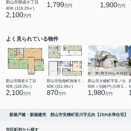
郡山市開成６丁目
1,799
1,900
万円
万円
4DK (119.29㎡)
2,100
万円
よく見られている物件
郡山市開成６丁目
郡山市熱海町熱海５丁目
郡山市大槻町字笹ノ台
4DK (119.29㎡)
6DK (151.04㎡)
6DK＋S(納戸) (138.55㎡)
4
2,100
870
1,980
万円
万円
万円
新築戸建・新築建売 郡山市安積町笹川字北向【ZEH水準住宅】
市区町村から探す