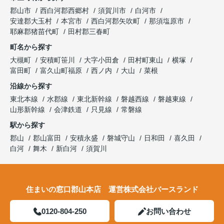
郡山市
西白河郡西郷村
須賀川市
白河市
安達郡大玉村
本宮市
西白河郡矢吹町
那須塩原市
耶麻郡猪苗代町
田村郡三春町
町名から探す
大槻町
安積町笹川
大字小田倉
田村町東山
横塚
富田町
富久山町福原
西ノ内
大山
菜根
沿線から探す
東北本線
水郡線
東北新幹線
磐越西線
磐越東線
山形新幹線
会津鉄道
只見線
常磐線
駅から探す
郡山
郡山富田
安積永盛
磐城守山
日和田
喜久田
白河
舞木
新白河
須賀川
住まいの窓口郡山本店 運営株式会社バースランド
0120-804-250
お問い合わせ