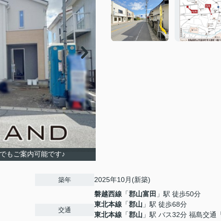
つでもご案内可能です♪
2025年10月(新築)
築年
磐越西線
「
郡山富田
」駅 徒歩50分
東北本線
「
郡山
」駅 徒歩68分
交通
東北本線
「
郡山
」駅 バス32分 福島交通