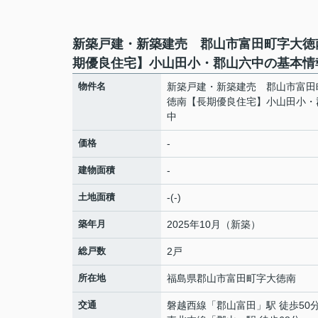
新築戸建・新築建売 郡山市富田町字大徳
期優良住宅】小山田小・郡山六中の基本情
物件名
新築戸建・新築建売 郡山市富田
徳南【長期優良住宅】小山田小・
中
価格
-
建物面積
-
土地面積
-(-)
築年月
2025年10月（新築）
総戸数
2戸
所在地
福島県
郡山市
富田町
字大徳南
交通
磐越西線
「
郡山富田
」駅 徒歩50