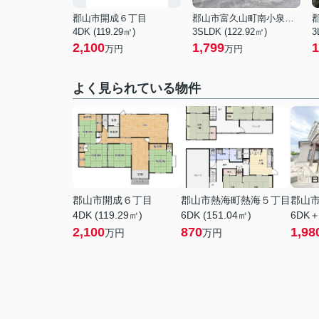
郡山市開成６丁目
郡山市富久山町南小泉字関場
4DK (119.29㎡)
3SLDK (122.92㎡)
3
2,100
1,799
1
万円
万円
よく見られている物件
郡山市開成６丁目
郡山市熱海町熱海５丁目
郡山
4DK (119.29㎡)
6DK (151.04㎡)
6DK＋
2,100
870
1,98
万円
万円