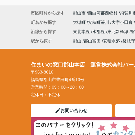
市区町村から探す
郡山市
西白河郡西郷村
須賀川
町名から探す
大槻町
安積町笹川
大字小田倉
沿線から探す
東北本線
水郡線
東北新幹線
駅から探す
郡山
郡山富田
安積永盛
磐城守
住まいの窓口郡山本店 運営株式会社バー
〒963-8016
福島県郡山市豊田町4番13号
営業時間：
09：00～20：00
定休日：
不定休
お問い合わせ