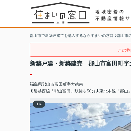
郡山市で新築戸建てを購入するならすまいの窓口
郡山市
この物
新築戸建・新築建売 郡山市富田町字
-
福島県
郡山市
富田町
字大徳南
磐越西線「郡山富田」駅徒歩50分
東北本線「郡山」
1
/
4