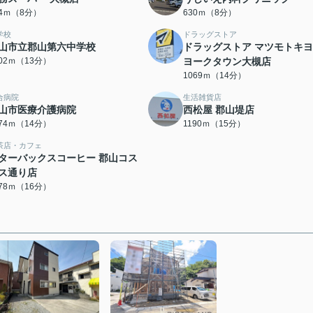
04ｍ（8分）
630ｍ（8分）
学校
ドラッグストア
山市立郡山第六中学校
ドラッグストア マツモトキ
002ｍ（13分）
ヨークタウン大槻店
1069ｍ（14分）
合病院
生活雑貨店
山市医療介護病院
西松屋 郡山堤店
074ｍ（14分）
1190ｍ（15分）
茶店・カフェ
ターバックスコーヒー 郡山コス
ス通り店
278ｍ（16分）