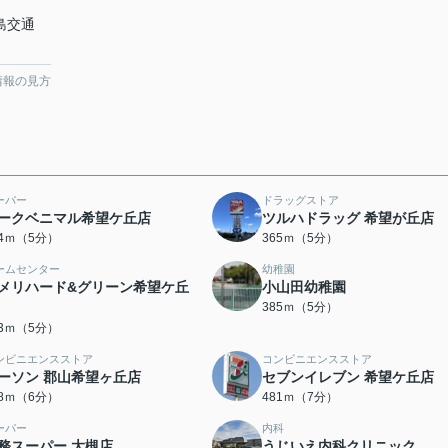
福島交通
情報の見方
ーパー
ドラッグストア
ークベニマル希望ケ丘店
ツルハドラッグ 希望が丘店
44ｍ（5分）
365ｍ（5分）
ームセンター
幼稚園
メリハード&グリーン希望ケ丘
小山田幼稚園
385ｍ（5分）
83ｍ（5分）
ンビニエンスストア
コンビニエンスストア
ーソン 郡山希望ヶ丘店
セブンイレブン 希望ケ丘店
48ｍ（6分）
481ｍ（7分）
ーパー
内科
務スーパー 大槻店
うじいえ内科クリニック