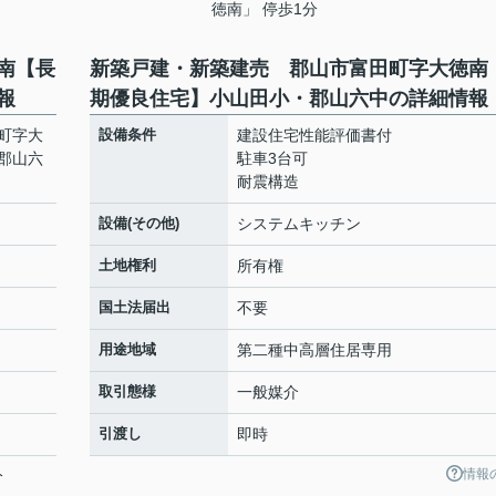
徳南」 停歩1分
南【長
新築戸建・新築建売 郡山市富田町字大徳南
報
期優良住宅】小山田小・郡山六中の詳細情報
町字大
設備条件
建設住宅性能評価書付
郡山六
駐車3台可
耐震構造
設備(その他)
システムキッチン
土地権利
所有権
国土法届出
不要
用途地域
第二種中高層住居専用
取引態様
一般媒介
引渡し
即時
情報
分