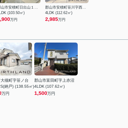
郡山市安積町日出山１丁目
郡山市安積町笹川字西長久保
LDK (103.50㎡)
4LDK (112.62㎡)
,900
2,985
万円
万円
市大槻町字笹ノ台
郡山市富田町字上赤沼
S(納戸) (138.55㎡)
4LDK (107.62㎡)
0
1,500
万円
万円