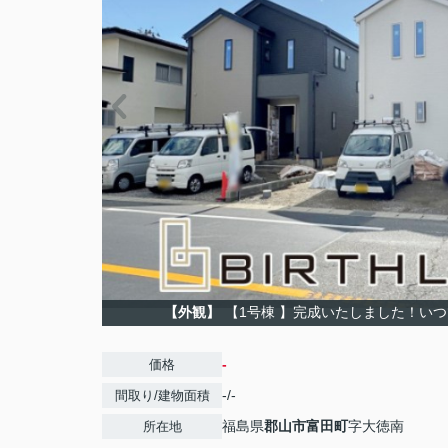
【外観】
【1号棟 】完成いたしました！い
-
価格
-/-
間取り/建物面積
福島県
郡山市
富田町
字大徳南
所在地