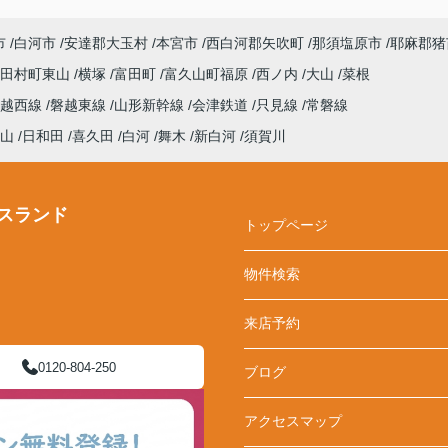
市
白河市
安達郡大玉村
本宮市
西白河郡矢吹町
那須塩原市
耶麻郡猪
田村町東山
横塚
富田町
富久山町福原
西ノ内
大山
菜根
磐越西線
磐越東線
山形新幹線
会津鉄道
只見線
常磐線
山
日和田
喜久田
白河
舞木
新白河
須賀川
スランド
トップページ
物件検索
来店予約
0120-804-250
ブログ
アクセスマップ