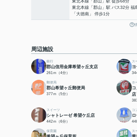
東北本線
「
郡山
」駅 徒歩68分
東北本線
「
郡山
」駅 バス32分 
「大徳南」 停歩1分
周辺施設
銀行
ス
郡山信用金庫希望ヶ丘支店
ヨ
261ｍ（4分）
3
郵便局
ホ
郡山希望ヶ丘郵便局
コ
377ｍ（5分）
店
3
スイーツ
コ
シャトレーゼ 希望ケ丘店
ロ
442ｍ（6分）
4
保育園
ス
希望ヶ丘保育所
業