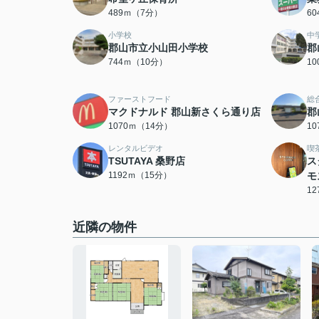
489ｍ（7分）
6
小学校
中
郡山市立小山田小学校
郡
744ｍ（10分）
1
ファーストフード
総
マクドナルド 郡山新さくら通り店
郡
1070ｍ（14分）
1
レンタルビデオ
喫
TSUTAYA 桑野店
ス
1192ｍ（15分）
モ
1
近隣の物件