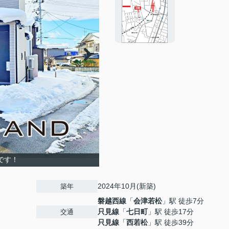
です！
2024年10月(新築)
築年
磐越西線
「
会津若松
」駅 徒歩7分
只見線
「
七日町
」駅 徒歩17分
交通
只見線
「
西若松
」駅 徒歩39分