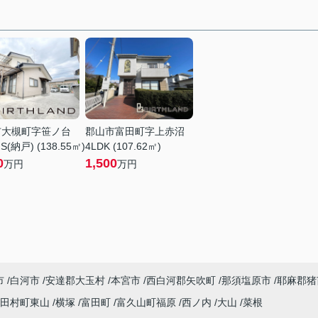
市大槻町字笹ノ台
郡山市富田町字上赤沼
S(納戸) (138.55㎡)
4LDK (107.62㎡)
0
1,500
万円
万円
市
白河市
安達郡大玉村
本宮市
西白河郡矢吹町
那須塩原市
耶麻郡猪
田村町東山
横塚
富田町
富久山町福原
西ノ内
大山
菜根