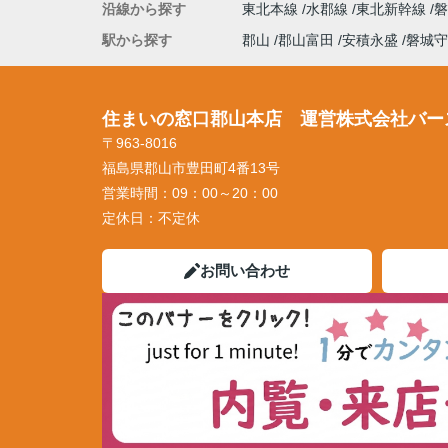
沿線から探す
東北本線
水郡線
東北新幹線
駅から探す
郡山
郡山富田
安積永盛
磐城守
住まいの窓口郡山本店 運営株式会社バー
〒963-8016
福島県郡山市豊田町4番13号
営業時間：
09：00～20：00
定休日：
不定休
お問い合わせ