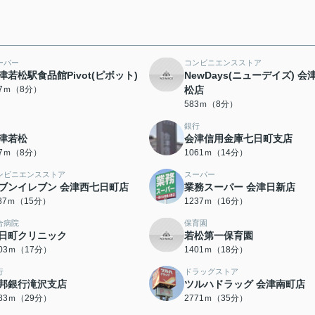
ーパー
コンビニエンスストア
津若松駅食品館Pivot(ピボット)
NewDays(ニューデイズ) 会
67ｍ（8分）
松店
583ｍ（8分）
銀行
津若松
会津信用金庫七日町支店
17ｍ（8分）
1061ｍ（14分）
ンビニエンスストア
スーパー
ブンイレブン 会津西七日町店
業務スーパー 会津日新店
187ｍ（15分）
1237ｍ（16分）
合病院
保育園
日町クリニック
若松第一保育園
303ｍ（17分）
1401ｍ（18分）
行
ドラッグストア
邦銀行滝沢支店
ツルハドラッグ 会津南町店
283ｍ（29分）
2771ｍ（35分）