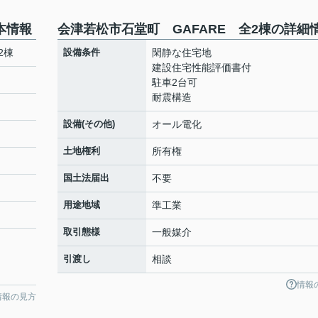
本情報
会津若松市石堂町 GAFARE 全2棟の詳細
2棟
設備条件
閑静な住宅地
建設住宅性能評価書付
駐車2台可
耐震構造
設備(その他)
オール電化
土地権利
所有権
国土法届出
不要
用途地域
準工業
取引態様
一般媒介
引渡し
相談
情報
情報の見方