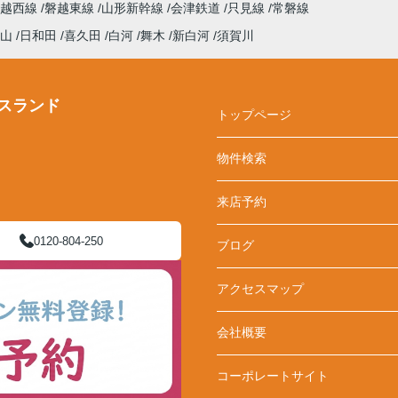
磐越西線
磐越東線
山形新幹線
会津鉄道
只見線
常磐線
山
日和田
喜久田
白河
舞木
新白河
須賀川
スランド
トップページ
物件検索
来店予約
0120-804-250
ブログ
アクセスマップ
会社概要
コーポレートサイト