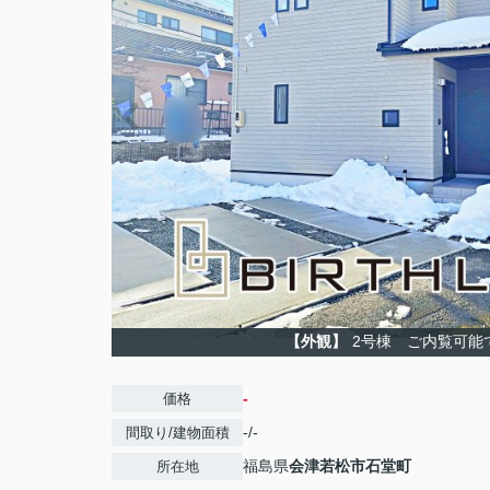
【外観】
2号棟 ご内覧可能
-
価格
-/-
間取り/建物面積
福島県
会津若松市
石堂町
所在地