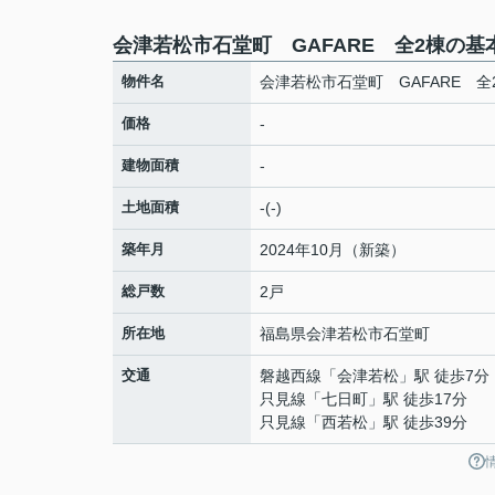
会津若松市石堂町 GAFARE 全2棟の基
物件名
会津若松市石堂町 GAFARE 全
価格
-
建物面積
-
土地面積
-(-)
築年月
2024年10月（新築）
総戸数
2戸
所在地
福島県
会津若松市
石堂町
交通
磐越西線
「
会津若松
」駅 徒歩7分
只見線
「
七日町
」駅 徒歩17分
只見線
「
西若松
」駅 徒歩39分