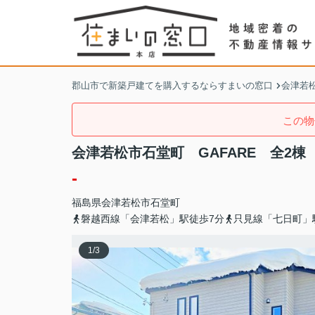
郡山市で新築戸建てを購入するならすまいの窓口
会津若
この物
会津若松市石堂町 GAFARE 全2棟
-
福島県
会津若松市
石堂町
磐越西線「会津若松」駅徒歩7分
只見線「七日町」
1
/
3