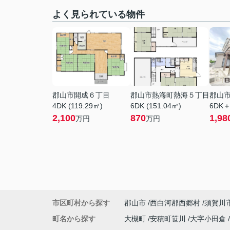
よく見られている物件
郡山市開成６丁目
郡山市熱海町熱海５丁目
郡山
4DK (119.29㎡)
6DK (151.04㎡)
6DK＋
2,100
870
1,98
万円
万円
市区町村から探す
郡山市
西白河郡西郷村
須賀川
町名から探す
大槻町
安積町笹川
大字小田倉