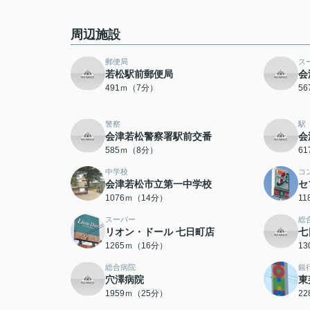
周辺施設
郵便局
ス
若松駅前郵便局
会
491ｍ（7分）
5
警察
駅
会津若松警察署駅前交番
会
585ｍ（8分）
6
中学校
コ
会津若松市立第一中学校
セ
1076ｍ（14分）
1
スーパー
総
リオン・ドール 七日町店
七
1265ｍ（16分）
1
総合病院
銀
穴澤病院
東
1959ｍ（25分）
2