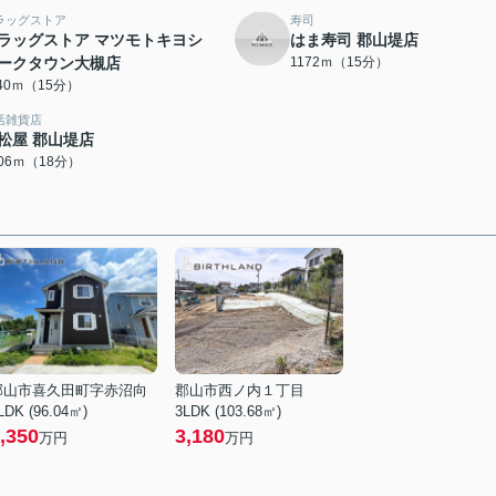
ラッグストア
寿司
ラッグストア マツモトキヨシ
はま寿司 郡山堤店
ークタウン大槻店
1172ｍ（15分）
140ｍ（15分）
活雑貨店
松屋 郡山堤店
406ｍ（18分）
郡山市喜久田町字赤沼向
郡山市西ノ内１丁目
LDK (96.04㎡)
3LDK (103.68㎡)
,350
3,180
万円
万円