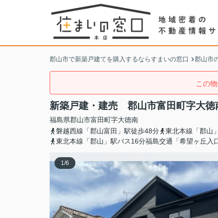
郡山市で新築戸建てを購入するならすまいの窓口
郡山市
この物
新築戸建・建売 郡山市富田町字大徳南
福島県
郡山市
富田町
字大徳南
磐越西線「郡山富田」駅徒歩48分
東北本線「郡山」
東北本線「郡山」駅バス16分福島交通「希望ヶ丘入
1
/
6