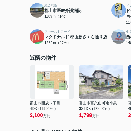
総合病院
ド
郡山市医療介護病院
ド
1109ｍ（14分）
ヨ
1
ファーストフード
生
マクドナルド 郡山新さくら通り店
西
1286ｍ（17分）
1
近隣の物件
郡山市開成６丁目
郡山市富久山町南小泉字関場
4DK (119.29㎡)
3SLDK (122.92㎡)
4
2,100
1,799
3
万円
万円