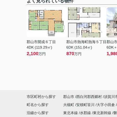
よく見られている物件
郡山市開成６丁目
郡山市熱海町熱海５丁目
郡山
4DK (119.29㎡)
6DK (151.04㎡)
6DK＋
2,100
870
1,98
万円
万円
市区町村から探す
郡山市
西白河郡西郷村
須賀川
町名から探す
大槻町
安積町笹川
大字小田倉
沿線から探す
東北本線
水郡線
東北新幹線