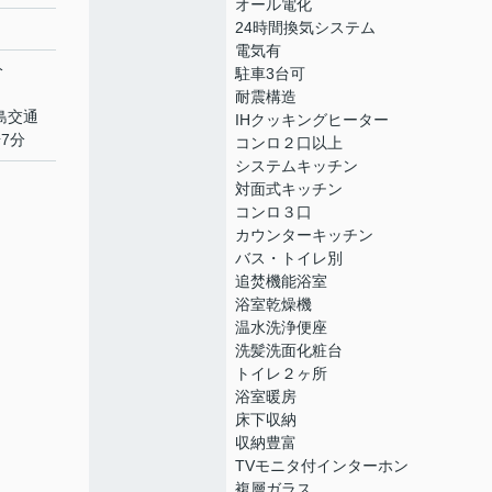
オール電化
24時間換気システム
電気有
分
駐車3台可
耐震構造
福島交通
IHクッキングヒーター
7分
コンロ２口以上
システムキッチン
対面式キッチン
コンロ３口
カウンターキッチン
バス・トイレ別
追焚機能浴室
浴室乾燥機
温水洗浄便座
洗髪洗面化粧台
トイレ２ヶ所
浴室暖房
床下収納
収納豊富
TVモニタ付インターホン
複層ガラス