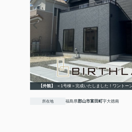
【外観】
＜1号棟＞完成いたしました！ワントー
福島県
郡山市
富田町
字大徳南
所在地