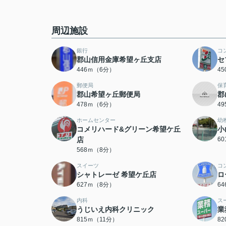
周辺施設
銀行
コ
郡山信用金庫希望ヶ丘支店
セ
446ｍ（6分）
4
郵便局
保
郡山希望ヶ丘郵便局
郡
478ｍ（6分）
4
ホームセンター
幼
コメリハード&グリーン希望ケ丘
小
店
6
568ｍ（8分）
スイーツ
コ
シャトレーゼ 希望ケ丘店
ロ
627ｍ（8分）
6
内科
ス
うじいえ内科クリニック
業
815ｍ（11分）
8