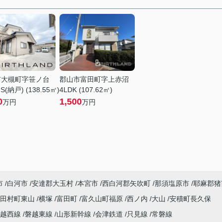
市大槻町字笹ノ台
郡山市富田町字上赤沼
S(納戸) (138.55㎡)
4LDK (107.62㎡)
0
1,500
万円
万円
市
白河市
安達郡大玉村
本宮市
西白河郡矢吹町
那須塩原市
耶麻郡猪
田村町東山
横塚
富田町
富久山町福原
西ノ内
大山
安積町長久保
磐越西線
磐越東線
山形新幹線
会津鉄道
只見線
常磐線