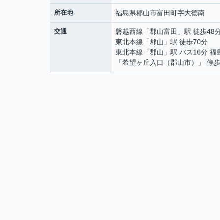
所在地
福島県
郡山市
富田町
字大徳南
交通
磐越西線
「
郡山富田
」駅 徒歩48
東北本線
「
郡山
」駅 徒歩70分
東北本線
「
郡山
」駅 バス16分 
「希望ヶ丘入口（郡山市）」 停歩