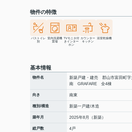
物件の特徴
バストイレ
室内洗濯機
TVモニタ付
カウンター
浴室乾燥機
別
置場
きインター
キッチン
ホン
基本情報
物件名
新築戸建・建売 郡山市富田町字
南 GRAFARE 全4棟
向き
南東
種別/構造
新築一戸建/木造
築年月
2025年8月（新築）
総戸数
4戸