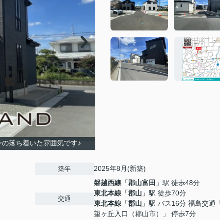
ンの落ち着いた雰囲気です♪
2025年8月(新築)
築年
磐越西線
「
郡山富田
」駅 徒歩48分
東北本線
「
郡山
」駅 徒歩70分
交通
東北本線
「
郡山
」駅 バス16分 福島交通
望ヶ丘入口（郡山市）」 停歩7分