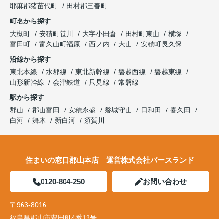
耶麻郡猪苗代町
田村郡三春町
町名から探す
大槻町
安積町笹川
大字小田倉
田村町東山
横塚
富田町
富久山町福原
西ノ内
大山
安積町長久保
沿線から探す
東北本線
水郡線
東北新幹線
磐越西線
磐越東線
山形新幹線
会津鉄道
只見線
常磐線
駅から探す
郡山
郡山富田
安積永盛
磐城守山
日和田
喜久田
白河
舞木
新白河
須賀川
住まいの窓口郡山本店 運営株式会社バースランド
0120-804-250
お問い合わせ
〒963-8016
福島県郡山市豊田町4番13号