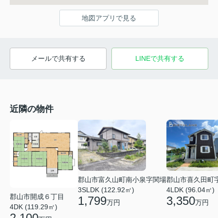
地図アプリで見る
メールで共有する
LINEで共有する
近隣の物件
郡山市富久山町南小泉字関場
郡山市喜久田町
3SLDK (122.92㎡)
4LDK (96.04㎡)
郡山市開成６丁目
1,799
3,350
万円
万円
4DK (119.29㎡)
2,100