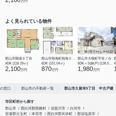
万円
よく見られている物件
郡山市開成６丁目
郡山市熱海町熱海５丁目
郡山市大槻町字笹ノ台
4DK (119.29㎡)
6DK (151.04㎡)
6DK＋S(納戸) (138.55㎡)
4
2,100
870
1,980
万円
万円
万円
の窓口
郡山市の不動産一覧
郡山市久留米5丁目 中古戸建
市区町村から探す
郡山市
西白河郡西郷村
須賀川市
白河市
安達郡大玉村
本宮市
西白河郡矢吹町
那須塩原市