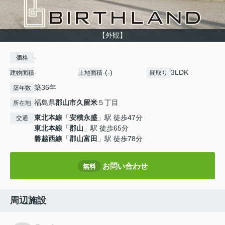
【外観】
-
価格
-
-(-)
3LDK
建物面積
土地面積
間取り
築36年
築年数
福島県
郡山市
久留米
５丁目
所在地
東北本線
「
安積永盛
」駅 徒歩47分
交通
東北本線
「
郡山
」駅 徒歩65分
磐越西線
「
郡山富田
」駅 徒歩78分
お問い合わせ
無料
周辺施設