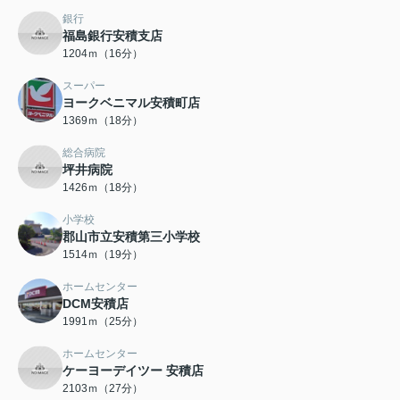
銀行
福島銀行安積支店
1204ｍ（16分）
スーパー
ヨークベニマル安積町店
1369ｍ（18分）
総合病院
坪井病院
1426ｍ（18分）
小学校
郡山市立安積第三小学校
1514ｍ（19分）
ホームセンター
DCM安積店
1991ｍ（25分）
ホームセンター
ケーヨーデイツー 安積店
2103ｍ（27分）