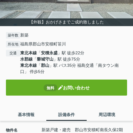
【外観】おかげさまでご成約致しました
新築
築年数
福島県郡山市安積町笹川
所在地
東北本線
「
安積永盛
」駅 徒歩22分
交通
水郡線
「
磐城守山
」駅 徒歩75分
東北本線
「
郡山
」駅 バス35分 福島交通「南タウン南
口」 停歩5分
お問い合わせ
無料
基本情報
設備条件
周辺環境
新築戸建・建売 郡山市安積町南長久保2期
物件名