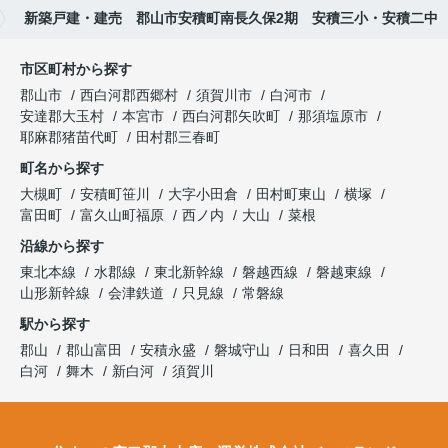
新築戸建・建売 郡山市安積町南長久保2期 安積三小・安積二中
市区町村から探す
郡山市
西白河郡西郷村
須賀川市
白河市
安達郡大玉村
本宮市
西白河郡矢吹町
那須塩原市
耶麻郡猪苗代町
田村郡三春町
町名から探す
大槻町
安積町笹川
大字小田倉
田村町東山
横塚
富田町
富久山町福原
西ノ内
大山
菜根
沿線から探す
東北本線
水郡線
東北新幹線
磐越西線
磐越東線
山形新幹線
会津鉄道
只見線
常磐線
駅から探す
郡山
郡山富田
安積永盛
磐城守山
日和田
喜久田
白河
舞木
新白河
須賀川