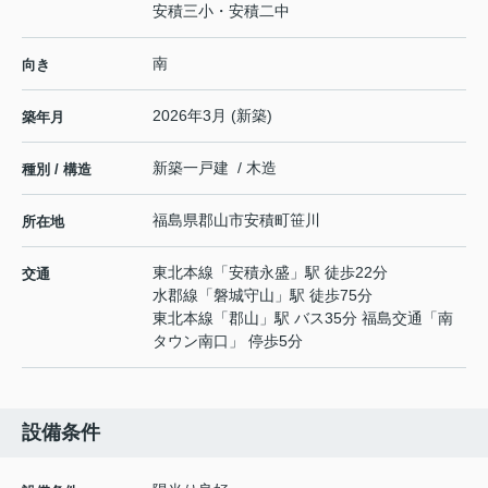
安積三小・安積二中
南
向き
2026年3月 (新築)
築年月
新築一戸建 / 木造
種別 / 構造
福島県
郡山市
安積町笹川
所在地
東北本線
「
安積永盛
」駅 徒歩22分
交通
水郡線
「
磐城守山
」駅 徒歩75分
東北本線
「
郡山
」駅 バス35分 福島交通「南
タウン南口」 停歩5分
設備条件