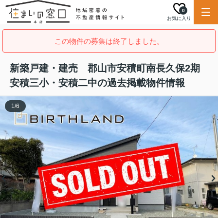
0
お気に入り
この物件の募集は終了しました。
新築戸建・建売 郡山市安積町南長久保2期
安積三小・安積二中の過去掲載物件情報
1
/
6