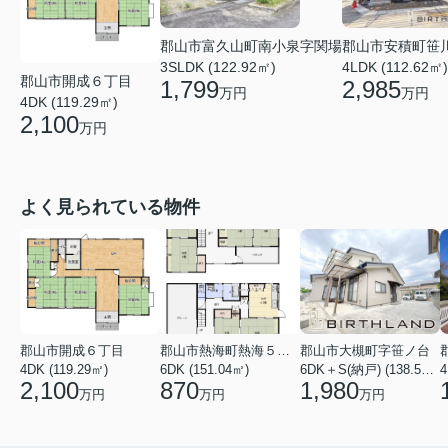
郡山市富久山町南小泉字関場
郡山市安積町笹
3SLDK (122.92㎡)
4LDK (112.62㎡)
郡山市開成６丁目
1,799
2,985
万円
万円
4DK (119.29㎡)
2,100
万円
よく見られている物件
郡山市開成６丁目
郡山市熱海町熱海５丁目
郡山市大槻町字笹ノ台
4DK (119.29㎡)
6DK (151.04㎡)
6DK＋S(納戸) (138.55㎡)
4
2,100
870
1,980
万円
万円
万円