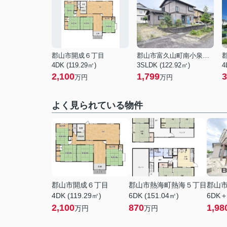
郡山市開成６丁目
郡山市富久山町南小泉字関場
4DK (119.29㎡)
3SLDK (122.92㎡)
4
2,100
1,799
3
万円
万円
よく見られている物件
郡山市開成６丁目
郡山市熱海町熱海５丁目
郡山
4DK (119.29㎡)
6DK (151.04㎡)
6DK＋
2,100
870
1,98
万円
万円