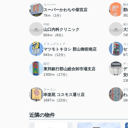
スーパー
郵
スーパーかわちや柴宮店
郡
78ｍ（1分）
3
内科
銀
山口内科クリニック
大
604ｍ（8分）
7
ドラッグストア
コ
マツモトキヨシ 郡山御前南店
セ
943ｍ（12分）
9
銀行
デ
東邦銀行郡山総合卸市場支店
デ
1300ｍ（17分）
安
1
ラーメン
小
幸楽苑 コスモス通り店
わ
1697ｍ（22分）
1
近隣の物件