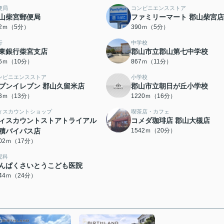
便局
コンビニエンスストア
山柴宮郵便局
ファミリーマート 郡山柴宮店
62ｍ（5分）
390ｍ（5分）
行
中学校
東銀行柴宮支店
郡山市立郡山第七中学校
45ｍ（10分）
867ｍ（11分）
ンビニエンスストア
小学校
ブンイレブン 郡山久留米店
郡山市立朝日が丘小学校
73ｍ（13分）
1220ｍ（16分）
ィスカウントショップ
喫茶店・カフェ
ィスカウントストアトライアル
コメダ珈琲店 郡山大槻店
積バイパス店
1542ｍ（20分）
302ｍ（17分）
児科
んぱくさいとうこども医院
844ｍ（24分）