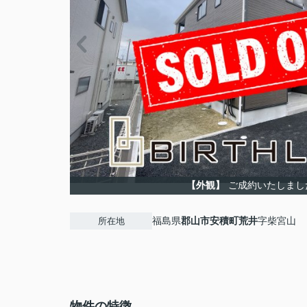
【外観】
ご成約いたしまし
福島県
郡山市
安積町荒井
字柴宮山
所在地
物件の特徴