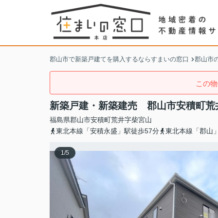
郡山市で新築戸建てを購入するならすまいの窓口
郡山市
この物
新築戸建・新築建売 郡山市安積町荒
福島県
郡山市
安積町荒井
字柴宮山
東北本線「安積永盛」駅徒歩57分
東北本線「郡山」
1
/
5