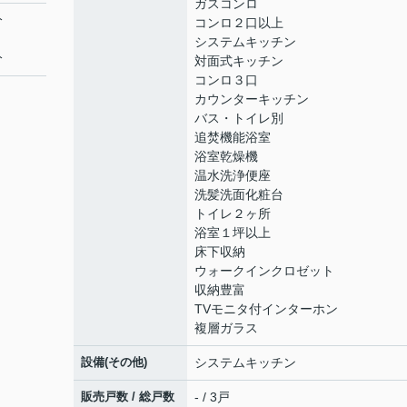
ガスコンロ
分
コンロ２口以上
システムキッチン
分
対面式キッチン
コンロ３口
カウンターキッチン
バス・トイレ別
追焚機能浴室
浴室乾燥機
温水洗浄便座
洗髪洗面化粧台
トイレ２ヶ所
浴室１坪以上
床下収納
ウォークインクロゼット
収納豊富
TVモニタ付インターホン
複層ガラス
設備(その他)
システムキッチン
販売戸数 / 総戸数
- / 3戸