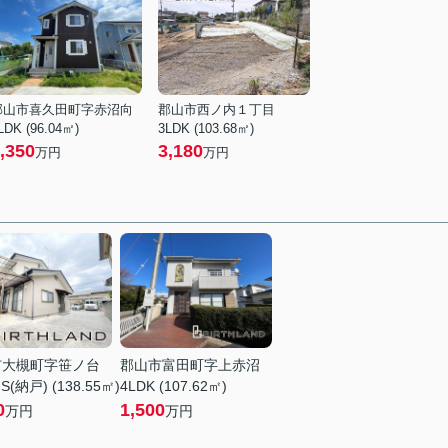
郡山市喜久田町字赤沼向
郡山市西ノ内１丁目
LDK (96.04㎡)
3LDK (103.68㎡)
,350
3,180
万円
万円
市大槻町字笹ノ台
郡山市富田町字上赤沼
S(納戸) (138.55㎡)
4LDK (107.62㎡)
0
1,500
万円
万円