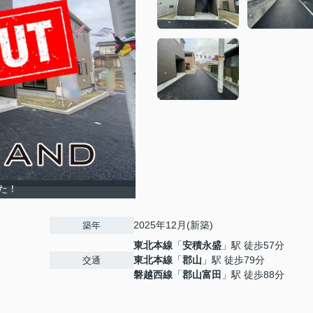
た！
2025年12月(新築)
築年
東北本線
「
安積永盛
」駅 徒歩57分
東北本線
「
郡山
」駅 徒歩79分
交通
磐越西線
「
郡山富田
」駅 徒歩88分