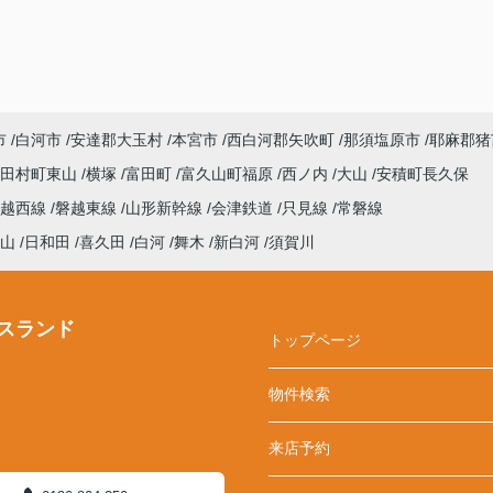
市
白河市
安達郡大玉村
本宮市
西白河郡矢吹町
那須塩原市
耶麻郡猪
田村町東山
横塚
富田町
富久山町福原
西ノ内
大山
安積町長久保
磐越西線
磐越東線
山形新幹線
会津鉄道
只見線
常磐線
山
日和田
喜久田
白河
舞木
新白河
須賀川
スランド
トップページ
物件検索
来店予約