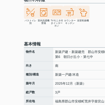
バストイレ
室内洗濯機
TVモニタ付
カウンター
浴室乾燥機
別
置場
きインター
キッチン
ホン
基本情報
物件名
新築戸建・新築建売 郡山市安積
第6 朝日が丘小・第七中
向き
南
種別/構造
新築一戸建/木造
築年月
2025年12月（新築）
総戸数
3戸
所在地
福島県
郡山市
安積町荒井
字柴宮山