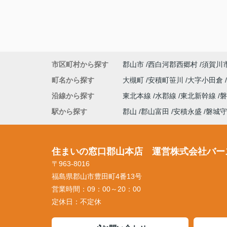
市区町村から探す
郡山市
西白河郡西郷村
須賀川
町名から探す
大槻町
安積町笹川
大字小田倉
沿線から探す
東北本線
水郡線
東北新幹線
駅から探す
郡山
郡山富田
安積永盛
磐城守
住まいの窓口郡山本店 運営株式会社バー
〒963-8016
福島県郡山市豊田町4番13号
営業時間：
09：00～20：00
定休日：
不定休