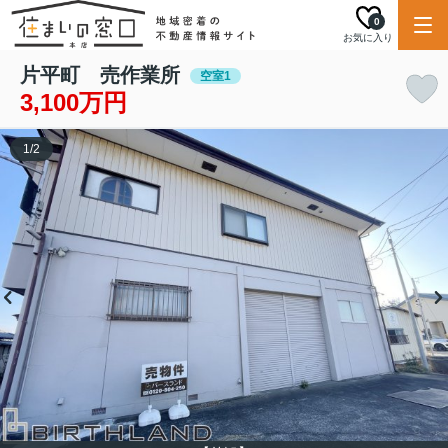
0
お気に入り
片平町 売作業所
空室1
3,100万円
1
/
2