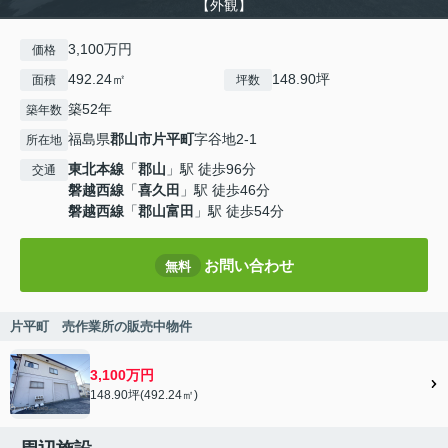
【外観】
3,100万円
価格
492.24㎡
148.90坪
面積
坪数
築52年
築年数
福島県
郡山市
片平町
字谷地2-1
所在地
東北本線
「
郡山
」駅 徒歩96分
交通
磐越西線
「
喜久田
」駅 徒歩46分
磐越西線
「
郡山富田
」駅 徒歩54分
お問い合わせ
無料
片平町 売作業所の販売中物件
3,100万円
148.90坪(492.24㎡)