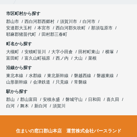
市区町村から探す
郡山市
西白河郡西郷村
須賀川市
白河市
安達郡大玉村
本宮市
西白河郡矢吹町
那須塩原市
耶麻郡猪苗代町
田村郡三春町
町名から探す
大槻町
安積町笹川
大字小田倉
田村町東山
横塚
富田町
富久山町福原
西ノ内
大山
菜根
沿線から探す
東北本線
水郡線
東北新幹線
磐越西線
磐越東線
山形新幹線
会津鉄道
只見線
常磐線
駅から探す
郡山
郡山富田
安積永盛
磐城守山
日和田
喜久田
白河
舞木
新白河
須賀川
住まいの窓口郡山本店 運営株式会社バースランド