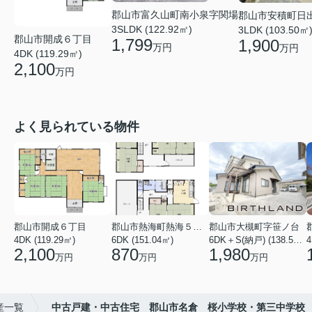
郡山市富久山町南小泉字関場
郡山市安積町日
3SLDK (122.92㎡)
3LDK (103.50㎡
郡山市開成６丁目
1,799
1,900
万円
万円
4DK (119.29㎡)
2,100
万円
よく見られている物件
郡山市開成６丁目
郡山市熱海町熱海５丁目
郡山市大槻町字笹ノ台
4DK (119.29㎡)
6DK (151.04㎡)
6DK＋S(納戸) (138.55㎡)
4
2,100
870
1,980
万円
万円
万円
産一覧
中古戸建・中古住宅 郡山市名倉 桜小学校・第三中学校