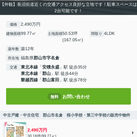
【外観】長沼街道近くの交通アクセス良好な立地です！駐車スペースは
2台可能です！
2,490万円
価格
99.77㎡
50.53坪
4LDK
建物面積
土地面積
間取り
(167.05㎡)
築12年
築年数
福島県
郡山市
字名倉
所在地
東北本線
「
安積永盛
」駅 徒歩35分
交通
東北本線
「
郡山
」駅 徒歩44分
磐越西線
「
郡山富田
」駅 徒歩78分
お問い合わせ
無料
中古戸建・中古住宅 郡山市名倉 桜小学校・第三中学校の販売中物件
2,490万円
30.18坪(99.77㎡)