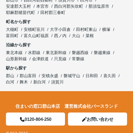
郡山市
西白河郡西郷村
須賀川市
白河市
安達郡大玉村
本宮市
西白河郡矢吹町
那須塩原市
耶麻郡猪苗代町
田村郡三春町
町名から探す
大槻町
安積町笹川
大字小田倉
田村町東山
横塚
富田町
富久山町福原
西ノ内
大山
菜根
沿線から探す
東北本線
水郡線
東北新幹線
磐越西線
磐越東線
山形新幹線
会津鉄道
只見線
常磐線
駅から探す
郡山
郡山富田
安積永盛
磐城守山
日和田
喜久田
白河
舞木
新白河
須賀川
住まいの窓口郡山本店 運営株式会社バースランド
0120-804-250
お問い合わせ