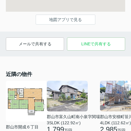
地図アプリで見る
メールで共有する
LINEで共有する
近隣の物件
郡山市富久山町南小泉字関場
郡山市安積町笹
3SLDK (122.92㎡)
4LDK (112.62㎡)
郡山市開成６丁目
1,799
2,985
万円
万円