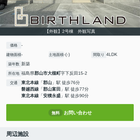
【外観】2号棟 外観写真
-
価格
-
-(-)
4LDK
建物面積
土地面積
間取り
新築
築年数
福島県
郡山市
大槻町
字下反田15-2
所在地
東北本線
「
郡山
」駅 徒歩76分
交通
磐越西線
「
郡山富田
」駅 徒歩77分
東北本線
「
安積永盛
」駅 徒歩90分
お問い合わせ
無料
周辺施設