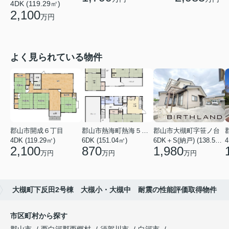
4DK (119.29㎡)
2,100
万円
よく見られている物件
郡山市開成６丁目
郡山市熱海町熱海５丁目
郡山市大槻町字笹ノ台
4DK (119.29㎡)
6DK (151.04㎡)
6DK＋S(納戸) (138.55㎡)
4
2,100
870
1,980
万円
万円
万円
大槻町下反田2号棟 大槻小・大槻中 耐震の性能評価取得物件
市区町村から探す