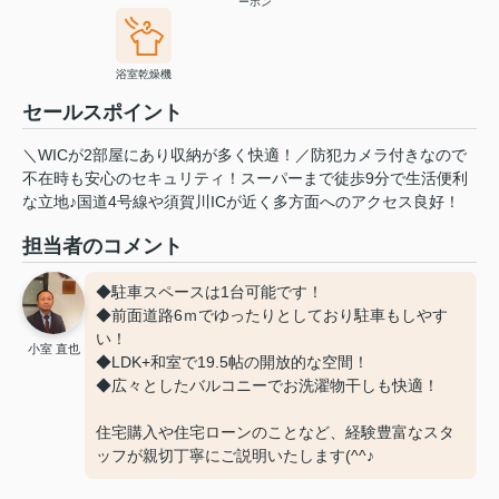
ーホン
浴室乾燥機
セールスポイント
＼WICが2部屋にあり収納が多く快適！／防犯カメラ付きなので
不在時も安心のセキュリティ！スーパーまで徒歩9分で生活便利
な立地♪国道4号線や須賀川ICが近く多方面へのアクセス良好！
担当者のコメント
◆駐車スペースは1台可能です！
◆前面道路6ｍでゆったりとしており駐車もしやす
い！
小室 直也
◆LDK+和室で19.5帖の開放的な空間！
◆広々としたバルコニーでお洗濯物干しも快適！
住宅購入や住宅ローンのことなど、経験豊富なスタ
ッフが親切丁寧にご説明いたします(^^♪