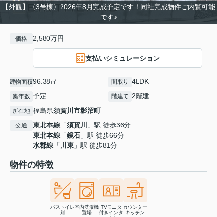
【外観】〈3号棟〉2026年8月完成予定です！同社完成物件ご内覧可能
です♪
2,580万円
価格
支払いシミュレーション
96.38㎡
4LDK
建物面積
間取り
予定
2階建
築年数
階建て
福島県
須賀川市
影沼町
所在地
東北本線
「
須賀川
」駅 徒歩36分
交通
東北本線
「
鏡石
」駅 徒歩66分
水郡線
「
川東
」駅 徒歩81分
物件の特徴
バストイレ
室内洗濯機
TVモニタ
カウンター
別
置場
付きインタ
キッチン