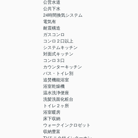
公営水道
公共下水
24時間換気システム
電気有
耐震構造
ガスコンロ
コンロ２口以上
システムキッチン
対面式キッチン
コンロ３口
カウンターキッチン
バス・トイレ別
追焚機能浴室
浴室乾燥機
温水洗浄便座
洗髪洗面化粧台
トイレ２ヶ所
浴室暖房
床下収納
ウォークインクロゼット
収納豊富