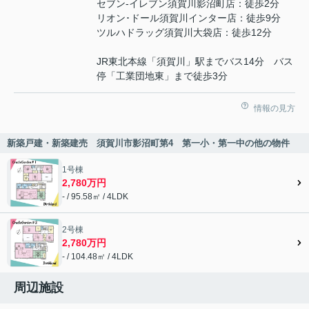
セブン-イレブン須賀川影沼町店：徒歩2分
リオン･ドール須賀川インター店：徒歩9分
ツルハドラッグ須賀川大袋店：徒歩12分
JR東北本線「須賀川」駅までバス14分 バス
停「工業団地東」まで徒歩3分
情報の見方
新築戸建・新築建売 須賀川市影沼町第4 第一小・第一中の他の物件
1号棟
2,780万円
- / 95.58㎡ / 4LDK
2号棟
2,780万円
- / 104.48㎡ / 4LDK
周辺施設