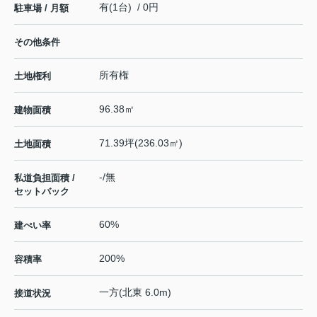
有(1台) / 0円
駐車場 / 月額
その他条件
所有権
土地権利
96.38㎡
建物面積
71.39坪(236.03㎡)
土地面積
-/無
私道負担面積 /
セットバック
60%
建ぺい率
200%
容積率
一方(北東 6.0m)
接道状況