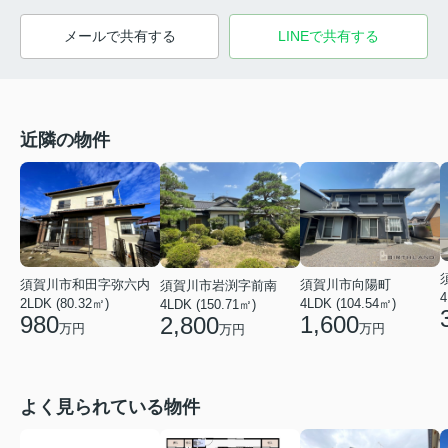
メールで共有する
LINEで共有する
近隣の物件
須賀川市和田字弥六内
須賀川市向陽町
須賀川市岩渕字前南
4
2LDK (80.32㎡)
4LDK (104.54㎡)
4LDK (150.71㎡)
980
1,600
2,800
万円
万円
万円
よく見られている物件