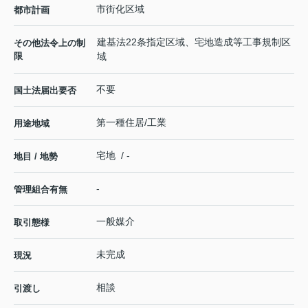
市街化区域
都市計画
建基法22条指定区域、宅地造成等工事規制区
その他法令上の制
限
域
不要
国土法届出要否
第一種住居/工業
用途地域
宅地 / -
地目 / 地勢
-
管理組合有無
一般媒介
取引態様
未完成
現況
相談
引渡し