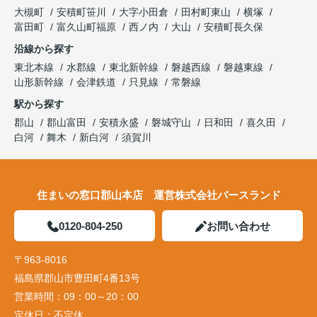
大槻町
安積町笹川
大字小田倉
田村町東山
横塚
富田町
富久山町福原
西ノ内
大山
安積町長久保
沿線から探す
東北本線
水郡線
東北新幹線
磐越西線
磐越東線
山形新幹線
会津鉄道
只見線
常磐線
駅から探す
郡山
郡山富田
安積永盛
磐城守山
日和田
喜久田
白河
舞木
新白河
須賀川
住まいの窓口郡山本店 運営株式会社バースランド
0120-804-250
お問い合わせ
〒963-8016
福島県郡山市豊田町4番13号
営業時間：
09：00～20：00
定休日：
不定休