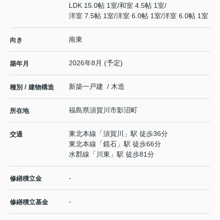
LDK 15.0帖 1室
/
和室 4.5帖 1室
/
洋室 7.5帖 1室
/
洋室 6.0帖 1室
/
洋室 6.0帖 1室
南東
向き
2026年8月 (予定)
築年月
新築一戸建 / 木造
種別 / 建物構造
福島県
須賀川市
影沼町
所在地
東北本線
「
須賀川
」駅 徒歩36分
交通
東北本線
「
鏡石
」駅 徒歩66分
水郡線
「
川東
」駅 徒歩81分
-
修繕積立金
-
修繕積立基金