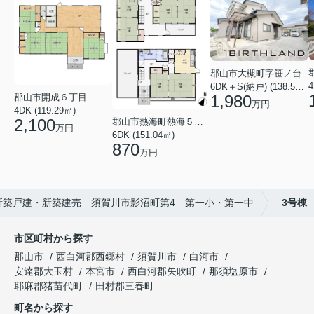
郡山市大槻町字笹ノ台
4
6DK＋S(納戸) (138.55㎡)
郡山市開成６丁目
1,980
万円
4DK (119.29㎡)
2,100
郡山市熱海町熱海５丁目
万円
6DK (151.04㎡)
870
万円
新築戸建・新築建売 須賀川市影沼町第4 第一小・第一中
3号棟
市区町村から探す
郡山市
西白河郡西郷村
須賀川市
白河市
安達郡大玉村
本宮市
西白河郡矢吹町
那須塩原市
耶麻郡猪苗代町
田村郡三春町
町名から探す