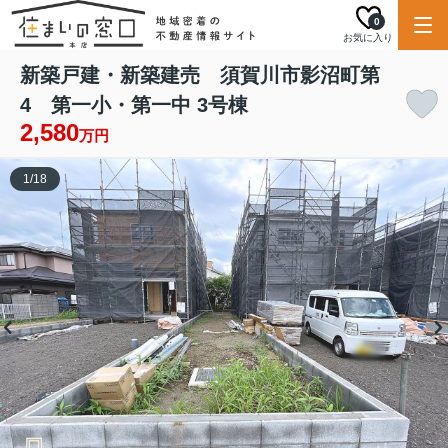
0
お気に入り
新築戸建・新築建売 須賀川市影沼町第
4 第一小・第一中 3号棟
2,580
万円
1
/
18