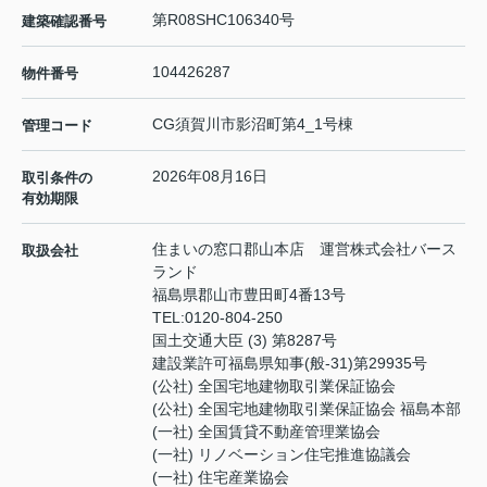
第R08SHC106340号
建築確認番号
104426287
物件番号
CG須賀川市影沼町第4_1号棟
管理コード
2026年08月16日
取引条件の
有効期限
住まいの窓口郡山本店 運営株式会社バース
取扱会社
ランド
福島県郡山市豊田町4番13号
TEL:
0120-804-250
国土交通大臣 (3) 第8287号
建設業許可福島県知事(般-31)第29935号
(公社) 全国宅地建物取引業保証協会
(公社) 全国宅地建物取引業保証協会 福島本部
(一社) 全国賃貸不動産管理業協会
(一社) リノベーション住宅推進協議会
(一社) 住宅産業協会