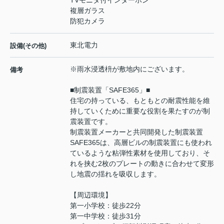
TVモニタ付インターホン
複層ガラス
防犯カメラ
東北電力
設備(その他)
※雨水浸透枡が敷地内にございます。
備考
■制震装置「SAFE365」■
住宅の持っている、もともとの耐震性能を維
持していくために重要な役割を果たすのが制
震装置です。
制震装置メーカーと共同開発した制震装置
SAFE365は、高層ビルの制震装置にも使われ
ているような粘弾性素材を使用しており、そ
れを挟む2枚のプレートの動きに合わせて変形
し地震の揺れを吸収します。
【周辺環境】
第一小学校：徒歩22分
第一中学校：徒歩31分