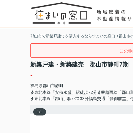
郡山市で新築戸建てを購入するならすまいの窓口
郡山市
この物
新築戸建・新築建売 郡山市静町7期
-
福島県
郡山市
静町
東北本線「安積永盛」駅徒歩72分
磐越西線「郡山富
東北本線「郡山」駅バス33分福島交通「静御前堂」
1
/
1