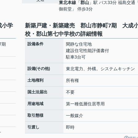
東北本線
「
郡山
」駅 バス33分 福島交通
御前堂」 停歩3分
成小学
新築戸建・新築建売 郡山市静町7期 大成
校・郡山第七中学校の詳細情報
町7期
設備条件
閑静な住宅地
建設住宅性能評価書付
駐車3台可
設備(その他)
東北電力、外構。システムキッチン
土地権利
所有権
国土法届出
不要
用途地域
第一種低層住居専用
取引態様
一般媒介
引渡し
即時
分