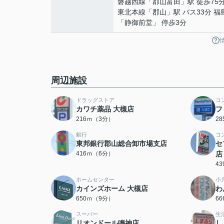
磐越西線
「
郡山富田
」駅 徒歩75
東北本線
「
郡山
」駅 バス33分 
「静御前堂」 停歩3分
周辺施設
ドラッグストア
コ
カワチ薬品 大槻店
フ
216ｍ（3分）
2
銀行
コ
東邦銀行郡山総合卸市場支店
セ
416ｍ（6分）
店
4
ホームセンター
小
カインズホーム 大槻店
わ
650ｍ（9分）
6
スーパー
生
リオンドール鳴神店
し