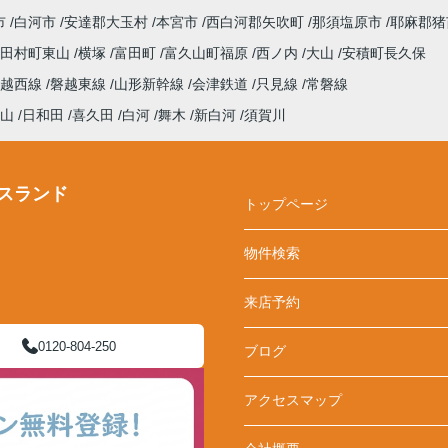
市
白河市
安達郡大玉村
本宮市
西白河郡矢吹町
那須塩原市
耶麻郡猪
田村町東山
横塚
富田町
富久山町福原
西ノ内
大山
安積町長久保
磐越西線
磐越東線
山形新幹線
会津鉄道
只見線
常磐線
山
日和田
喜久田
白河
舞木
新白河
須賀川
スランド
トップページ
物件検索
来店予約
0120-804-250
ブログ
アクセスマップ