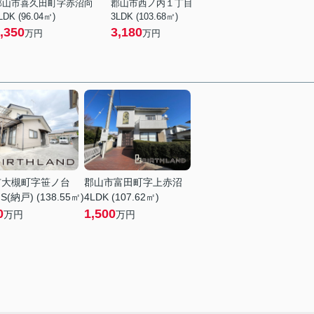
郡山市喜久田町字赤沼向
郡山市西ノ内１丁目
LDK (96.04㎡)
3LDK (103.68㎡)
,350
3,180
万円
万円
市大槻町字笹ノ台
郡山市富田町字上赤沼
S(納戸) (138.55㎡)
4LDK (107.62㎡)
0
1,500
万円
万円