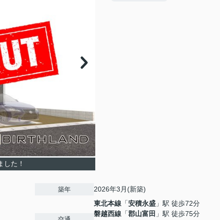
ました！
2026年3月(新築)
築年
東北本線
「
安積永盛
」駅 徒歩72分
磐越西線
「
郡山富田
」駅 徒歩75分
交通