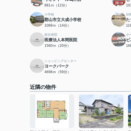
881ｍ（12分）
1
小学校
幼
郡山市立大成小学校
た
1068ｍ（14分）
1
総合病院
ホ
医療法人本間医院
ビ
1560ｍ（20分）
1
ショッピングセンター
ヨークパーク
4696ｍ（59分）
近隣の物件