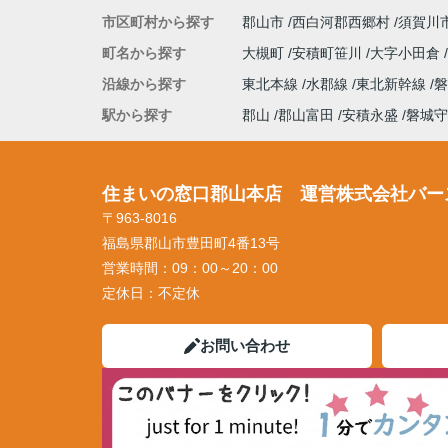
市区町村から探す
郡山市
西白河郡西郷村
須賀川
町名から探す
大槻町
安積町笹川
大字小田倉
沿線から探す
東北本線
水郡線
東北新幹線
駅から探す
郡山
郡山富田
安積永盛
磐城守
住まいの窓口郡山本店 運営株式会社バー
〒963-8016
福島県郡山市豊田町4番13号
営業時間：
09：00～20：00
定休日：
不定休
お問い合わせ