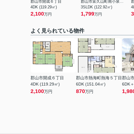
郡山市開成６丁目
郡山市富久山町南小泉字関場
4DK (119.29㎡)
3SLDK (122.92㎡)
4
2,100
1,799
3
万円
万円
よく見られている物件
郡山市開成６丁目
郡山市熱海町熱海５丁目
郡山
4DK (119.29㎡)
6DK (151.04㎡)
6DK＋
2,100
870
1,98
万円
万円