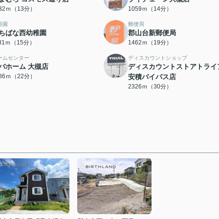
032ｍ（13分）
1059ｍ（14分）
稚園
郵便局
ちばな西幼稚園
郡山台新郵便局
181ｍ（15分）
1462ｍ（19分）
ームセンター
ディスカウントショップ
バホーム 大槻店
ディスカウントストアトライ
686ｍ（22分）
安積バイパス店
2326ｍ（30分）