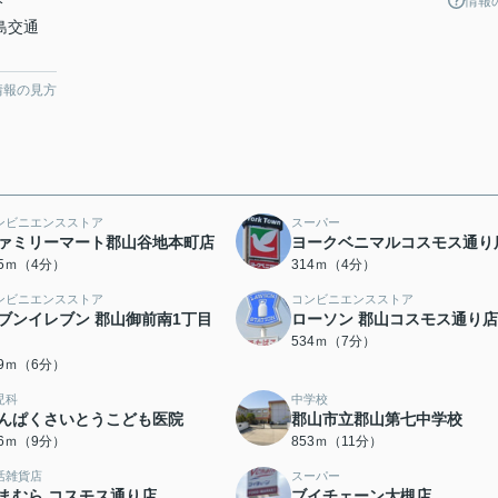
情報
分
福島交通
情報の見方
ンビニエンスストア
スーパー
ァミリーマート郡山谷地本町店
ヨークベニマルコスモス通り
85ｍ（4分）
314ｍ（4分）
ンビニエンスストア
コンビニエンスストア
ブンイレブン 郡山御前南1丁目
ローソン 郡山コスモス通り店
534ｍ（7分）
39ｍ（6分）
児科
中学校
んぱくさいとうこども医院
郡山市立郡山第七中学校
66ｍ（9分）
853ｍ（11分）
活雑貨店
スーパー
まむら コスモス通り店
ブイチェーン大槻店