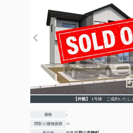
【外観】
1号棟 ご成約いたし
-
価格
-/-
間取り/建物面積
福島県
郡山市
静町
所在地