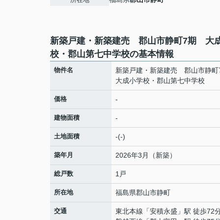
新築戸建・新築建売 郡山市静町7期 大
校・郡山第七中学校の基本情報
物件名
新築戸建・新築建売 郡山市静
大成小学校・郡山第七中学校
価格
-
建物面積
-
土地面積
-(-)
築年月
2026年3月（新築）
総戸数
1戸
所在地
福島県
郡山市
静町
交通
東北本線
「
安積永盛
」駅 徒歩72