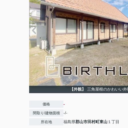
【外観】
三角屋根のかわいい外
-
価格
-/-
間取り/建物面積
福島県
郡山市
田村町東山
１丁目
所在地