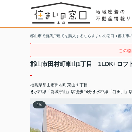
郡山市で新築戸建てを購入するならすまいの窓口
郡山市
この物
郡山市田村町東山1丁目 1LDK+ロフ
-
福島県
郡山市
田村町東山
１丁目
水郡線「磐城守山」駅徒歩24分
水郡線「谷田川」駅
1
/
4