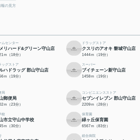
情報の見方
ームセンター
ドラッグストア
メリハード&グリーン守山店
クスリのアオキ 磐城守山店
421ｍ（18分）
1444ｍ（19分）
ラッグストア
スーパー
ルハドラッグ 郡山守山店
ブイチェーン新守山店
456ｍ（19分）
1458ｍ（19分）
便局
コンビニエンスストア
山郵便局
セブンイレブン 郡山守山店
802ｍ（23分）
2209ｍ（28分）
学校
保育園
山市立守山中学校
緑ヶ丘保育園
345ｍ（30分）
6567ｍ（83分）
行
総合病院