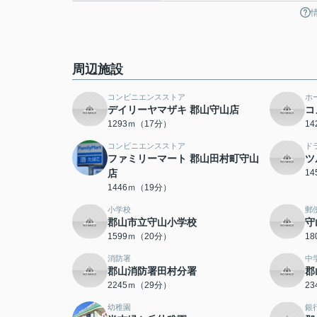
周辺施設
コンビニエンスストア
ホ
デイリーヤマザキ 郡山守山店
コ
1293ｍ（17分）
1
コンビニエンスストア
ド
ファミリーマート 郡山田村町守山
ツ
店
1
1446ｍ（19分）
小学校
郵
郡山市立守山小学校
守
1599ｍ（20分）
1
消防署
中
郡山消防署田村分署
郡
2245ｍ（29分）
2
幼稚園
銀