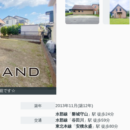
観です☆
2013年11月(築12年)
築年
水郡線
「
磐城守山
」駅 徒歩24分
水郡線
「
谷田川
」駅 徒歩59分
交通
東北本線
「
安積永盛
」駅 徒歩80分