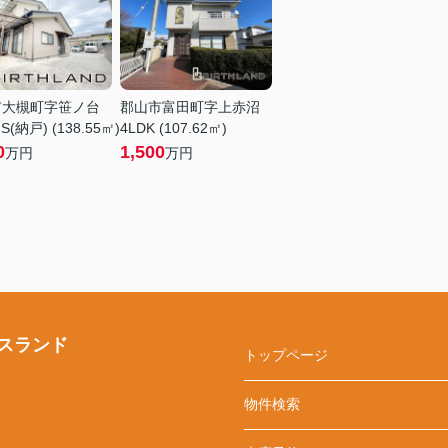
市大槻町字笹ノ台
郡山市富田町字上赤沼
S(納戸) (138.55㎡)
4LDK (107.62㎡)
0
1,500
万円
万円
スランド
トップページ
物件検索