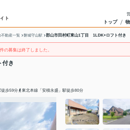
営
トップ
物
郡山市田村町東山1丁目 1LDK+ロフト付き
の不動産一覧
磐城守山駅
件の募集は終了しました。
ト付き
徒歩59分
東北本線「安積永盛」駅徒歩80分