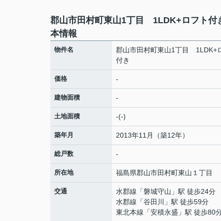
郡山市田村町東山1丁目 1LDK+ロフト付
本情報
物件名
郡山市田村町東山1丁目 1LDK+
付き
価格
-
建物面積
-
土地面積
-(-)
築年月
2013年11月（築12年）
総戸数
-
所在地
福島県
郡山市
田村町東山
１丁目
交通
水郡線
「
磐城守山
」駅 徒歩24分
水郡線
「
谷田川
」駅 徒歩59分
東北本線
「
安積永盛
」駅 徒歩80