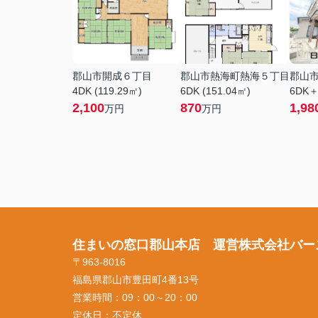
郡山市開成６丁目
郡山市熱海町熱海５丁目
郡山
4DK (119.29㎡)
6DK (151.04㎡)
6DK＋
2,100
870
1,98
万円
万円
住まいの窓口郡山本店 運営株式会社バー
〒963-8016
福島県郡山市豊田町4番13号
営業時間：
09：00～20：00
定休日：
不定休