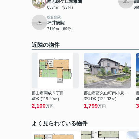
尚志緑ケ丘幼稚園
郡
6584ｍ（83分）
6
総合病院
坪井病院
7110ｍ（89分）
近隣の物件
郡山市開成６丁目
郡山市富久山町南小泉字関場
4DK (119.29㎡)
3SLDK (122.92㎡)
4
2,100
1,799
3
万円
万円
よく見られている物件