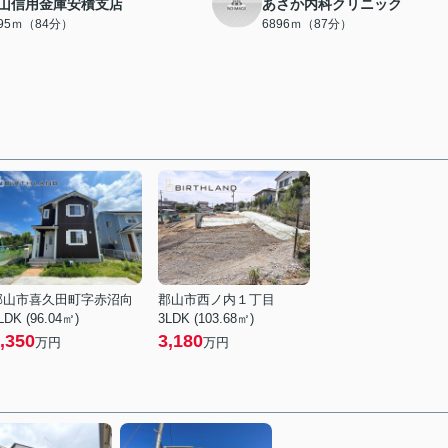
山信用金庫安積支店
あさか内科クリニック
695ｍ（84分）
6896ｍ（87分）
郡山市喜久田町字赤沼向
郡山市西ノ内１丁目
LDK (96.04㎡)
3LDK (103.68㎡)
,350
3,180
万円
万円