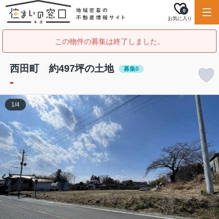
0
お気に入り
この物件の募集は終了しました。
西田町 約497坪の土地
募集0
-
1
/
4