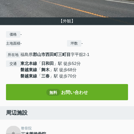
【外観】
-
価格
-
-
土地面積
坪数
福島県
郡山市
西田町三町目
字平舘2-1
所在地
東北本線
「
日和田
」駅 徒歩52分
交通
磐越東線
「
舞木
」駅 徒歩68分
磐越東線
「
三春
」駅 徒歩70分
お問い合わせ
無料
周辺施設
整骨院