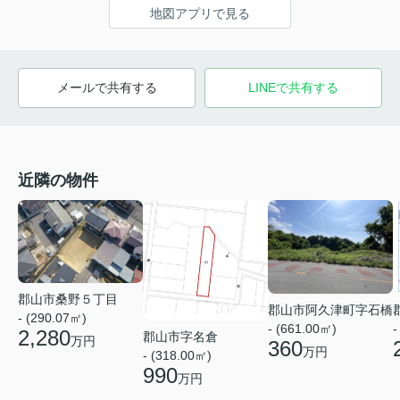
地図アプリで見る
メールで共有する
LINEで共有する
近隣の物件
郡山市桑野５丁目
郡山市阿久津町字石橋
- (290.07㎡)
- (661.00㎡)
-
2,280
郡山市字名倉
万円
360
万円
- (318.00㎡)
990
万円