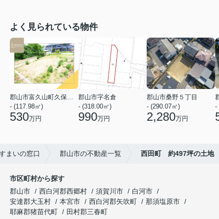
よく見られている物件
郡山市富久山町久保田字水神山
郡山市字名倉
郡山市桑野５丁目
- (117.98㎡)
- (318.00㎡)
- (290.07㎡)
-
530
990
2,280
万円
万円
万円
すまいの窓口
郡山市の不動産一覧
西田町 約497坪の土地
市区町村から探す
郡山市
西白河郡西郷村
須賀川市
白河市
安達郡大玉村
本宮市
西白河郡矢吹町
那須塩原市
耶麻郡猪苗代町
田村郡三春町