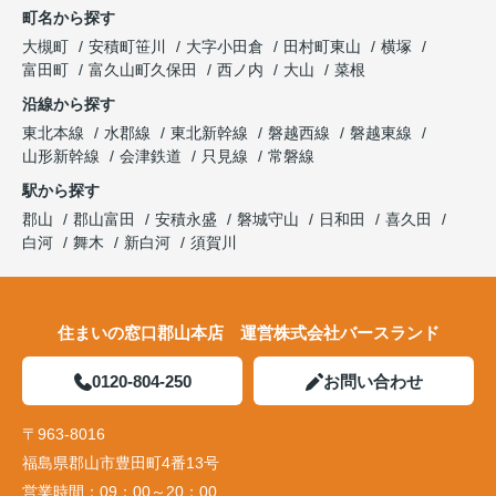
町名から探す
大槻町
安積町笹川
大字小田倉
田村町東山
横塚
富田町
富久山町久保田
西ノ内
大山
菜根
沿線から探す
東北本線
水郡線
東北新幹線
磐越西線
磐越東線
山形新幹線
会津鉄道
只見線
常磐線
駅から探す
郡山
郡山富田
安積永盛
磐城守山
日和田
喜久田
白河
舞木
新白河
須賀川
住まいの窓口郡山本店 運営株式会社バースランド
0120-804-250
お問い合わせ
〒963-8016
福島県郡山市豊田町4番13号
営業時間：
09：00～20：00