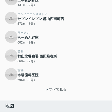
三本菅接骨院
131ｍ（2分）
コンビニエンスストア
セブンイレブン 郡山西田町店
573ｍ（8分）
ラーメン
らーめん絆家
602ｍ（8分）
警察
郡山北警察署 西田駐在所
669ｍ（9分）
歯科
市場歯科医院
696ｍ（9分）
すべて見る
地図