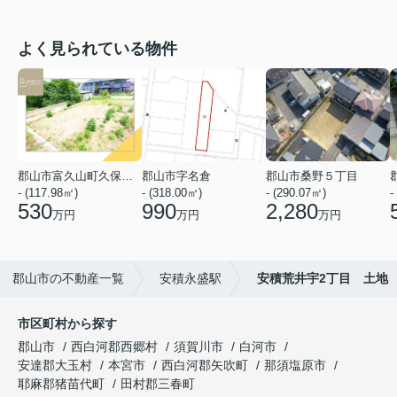
よく見られている物件
郡山市富久山町久保田字水神山
郡山市字名倉
郡山市桑野５丁目
- (117.98㎡)
- (318.00㎡)
- (290.07㎡)
-
530
990
2,280
万円
万円
万円
郡山市の不動産一覧
安積永盛駅
安積荒井宇2丁目 土地
市区町村から探す
郡山市
西白河郡西郷村
須賀川市
白河市
安達郡大玉村
本宮市
西白河郡矢吹町
那須塩原市
耶麻郡猪苗代町
田村郡三春町