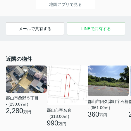
地図アプリで見る
メールで共有する
LINEで共有する
近隣の物件
郡山市桑野５丁目
郡山市阿久津町字石橋
- (290.07㎡)
- (661.00㎡)
-
2,280
郡山市字名倉
万円
360
万円
- (318.00㎡)
990
万円