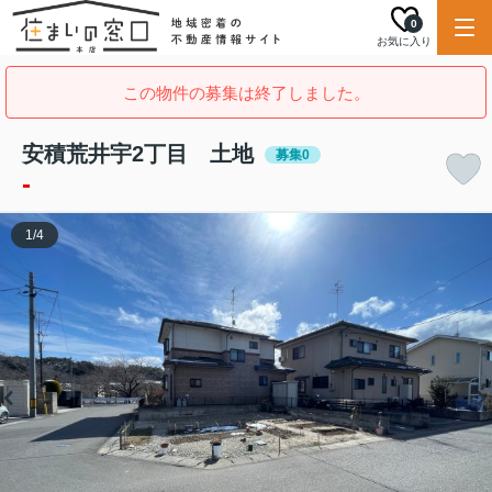
0
お気に入り
この物件の募集は終了しました。
安積荒井宇2丁目 土地
募集0
-
1
/
4