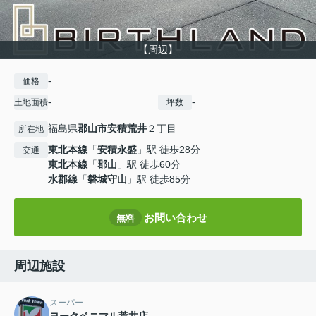
【周辺】
-
価格
-
-
土地面積
坪数
福島県
郡山市
安積荒井
２丁目
所在地
東北本線
「
安積永盛
」駅 徒歩28分
交通
東北本線
「
郡山
」駅 徒歩60分
水郡線
「
磐城守山
」駅 徒歩85分
お問い合わせ
無料
周辺施設
スーパー