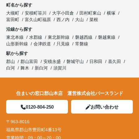
町名から探す
大槻町
安積町笹川
大字小田倉
田村町東山
横塚
富田町
富久山町福原
西ノ内
大山
菜根
沿線から探す
東北本線
水郡線
東北新幹線
磐越西線
磐越東線
山形新幹線
会津鉄道
只見線
常磐線
駅から探す
郡山
郡山富田
安積永盛
磐城守山
日和田
喜久田
白河
舞木
新白河
須賀川
住まいの窓口郡山本店 運営株式会社バースランド
0120-804-250
お問い合わせ
〒963-8016
福島県郡山市豊田町4番13号
営業時間：
09：00～20：00