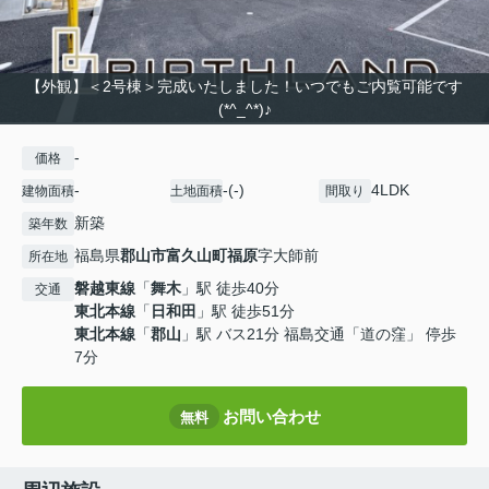
【外観】＜2号棟＞完成いたしました！いつでもご内覧可能です
(*^_^*)♪
-
価格
-
-(-)
4LDK
建物面積
土地面積
間取り
新築
築年数
福島県
郡山市
富久山町福原
字大師前
所在地
磐越東線
「
舞木
」駅 徒歩40分
交通
東北本線
「
日和田
」駅 徒歩51分
東北本線
「
郡山
」駅 バス21分 福島交通「道の窪」 停歩
7分
お問い合わせ
無料