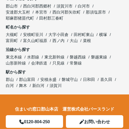
郡山市
西白河郡西郷村
須賀川市
白河市
安達郡大玉村
本宮市
西白河郡矢吹町
那須塩原市
耶麻郡猪苗代町
田村郡三春町
町名から探す
大槻町
安積町笹川
大字小田倉
田村町東山
横塚
富田町
富久山町福原
西ノ内
大山
菜根
沿線から探す
東北本線
水郡線
東北新幹線
磐越西線
磐越東線
山形新幹線
会津鉄道
只見線
常磐線
駅から探す
郡山
郡山富田
安積永盛
磐城守山
日和田
喜久田
白河
舞木
新白河
須賀川
住まいの窓口郡山本店 運営株式会社バースランド
0120-804-250
お問い合わせ