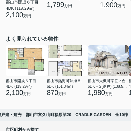
郡山市開成６丁目
1,799
1,900
万円
万円
4DK (119.29㎡)
2,100
万円
よく見られている物件
郡山市開成６丁目
郡山市熱海町熱海５丁目
郡山市大槻町字笹ノ台
4DK (119.29㎡)
6DK (151.04㎡)
6DK＋S(納戸) (138.55㎡)
4
2,100
870
1,980
万円
万円
万円
戸建・建売 郡山市富久山町福原第20 CRADLE GARDEN 全10棟
市区町村から探す