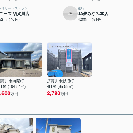
ァミリーレストラン
銀行
ニーズ 須賀川店
JA夢みなみ本店
652ｍ（46分）
4288ｍ（54分）
須賀川市向陽町
須賀川市影沼町
LDK (104.54㎡)
4LDK (95.58㎡)
,600
2,780
万円
万円