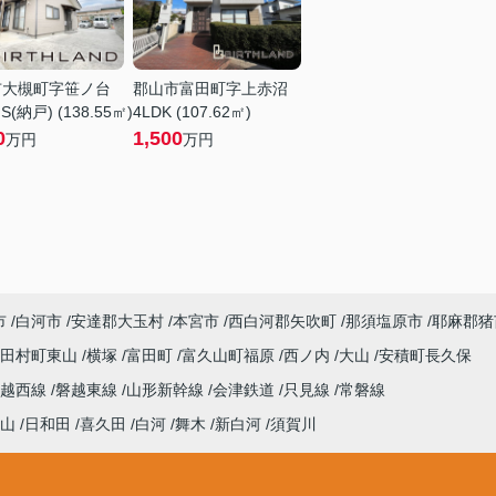
市大槻町字笹ノ台
郡山市富田町字上赤沼
S(納戸) (138.55㎡)
4LDK (107.62㎡)
0
1,500
万円
万円
市
白河市
安達郡大玉村
本宮市
西白河郡矢吹町
那須塩原市
耶麻郡猪
田村町東山
横塚
富田町
富久山町福原
西ノ内
大山
安積町長久保
磐越西線
磐越東線
山形新幹線
会津鉄道
只見線
常磐線
山
日和田
喜久田
白河
舞木
新白河
須賀川