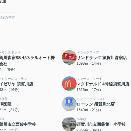
交通
情報の見方
ソリンスタンド
ドラッグストア
賀川森宿SS ゼネラルオート株
サンドラッグ 須賀川森宿店
会社
1093ｍ（14分）
47ｍ（9分）
ァミリーレストラン
ファーストフード
イゼリヤ 須賀川店
マクドナルド 4号線須賀川店
253ｍ（16分）
1316ｍ（17分）
合病院
コンビニエンスストア
澤医院
ローソン 須賀川北店
621ｍ（21分）
1640ｍ（21分）
学校
小学校
賀川市立西袋中学校
須賀川市立西袋第一小学校
773ｍ（35分）
2866ｍ（36分）