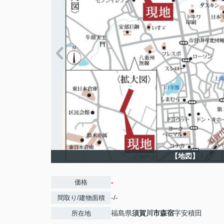
【地図】
-
価格
-/-
間取り/建物面積
福島県
須賀川市
森宿
字安積田
所在地