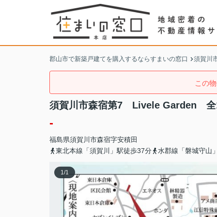
郡山市で新築戸建てを購入するならすまいの窓口
須賀川
この物
須賀川市森宿第7 Livele Garden 全
-
福島県
須賀川市
森宿
字安積田
東北本線「須賀川」駅徒歩37分
水郡線「磐城守山」
1
/
1