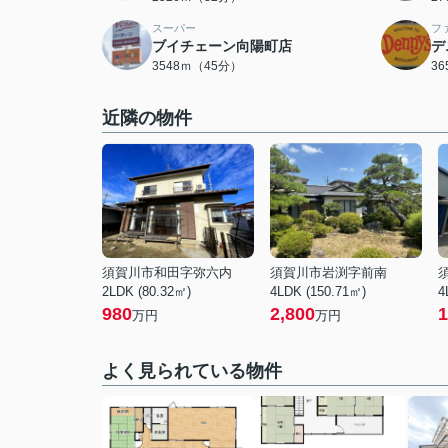
スーパー
フ
ブイチェーン向陽町店
デ
3548ｍ（45分）
3
近隣の物件
須賀川市和田字弥六内
須賀川市岩渕字前南
2LDK (80.32㎡)
4LDK (150.71㎡)
4
980
2,800
1
万円
万円
よく見られている物件