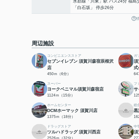
水郡線
「
川東
」駅 バス24分 福島
「白石坂」 停歩26分
周辺施設
コンビニエンスストア
ガ
セブンイレブン 須賀川森宿辰根沢
須
店
式
450ｍ（6分）
6
スーパー
フ
ヨークベニマル須賀川森宿店
サ
1124ｍ（15分）
1
ホームセンター
総
DCMホーマック 須賀川店
黒
1375ｍ（18分）
1
ドラッグストア
中
ツルハドラッグ 須賀川西店
須
2526ｍ（32分）
2