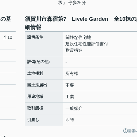
坂」 停歩26分
棟の基
須賀川市森宿第7 Livele Garden 全10棟
細情報
n 全10
設備条件
閑静な住宅地
建設住宅性能評価書付
耐震構造
設備(その他)
-
土地権利
所有権
国土法届出
不要
用途地域
工業
取引態様
一般媒介
引渡し
即時
情報