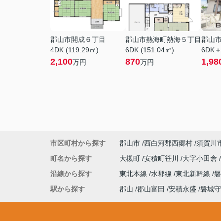
郡山市開成６丁目
郡山市熱海町熱海５丁目
郡山
4DK (119.29㎡)
6DK (151.04㎡)
6DK＋
2,100
870
1,98
万円
万円
市区町村から探す
郡山市
西白河郡西郷村
須賀川
町名から探す
大槻町
安積町笹川
大字小田倉
沿線から探す
東北本線
水郡線
東北新幹線
駅から探す
郡山
郡山富田
安積永盛
磐城守