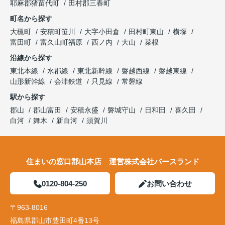
耶麻郡猪苗代町
田村郡三春町
町名から探す
大槻町
安積町笹川
大字小田倉
田村町東山
横塚
富田町
富久山町福原
西ノ内
大山
菜根
沿線から探す
東北本線
水郡線
東北新幹線
磐越西線
磐越東線
山形新幹線
会津鉄道
只見線
常磐線
駅から探す
郡山
郡山富田
安積永盛
磐城守山
日和田
喜久田
白河
舞木
新白河
須賀川
住まいの窓口郡山本店 運営株式会社バースランド
0120-804-250
お問い合わせ
〒963-8016
福島県郡山市豊田町4番13号