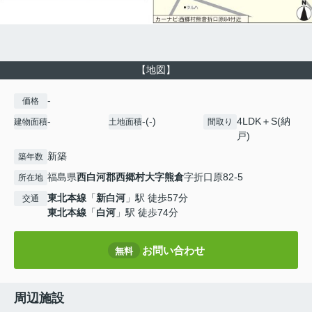
【地図】
-
価格
-
-(-)
4LDK＋S(納
建物面積
土地面積
間取り
戸)
新築
築年数
福島県
西白河郡西郷村
大字熊倉
字折口原82-5
所在地
東北本線
「
新白河
」駅 徒歩57分
交通
東北本線
「
白河
」駅 徒歩74分
お問い合わせ
無料
周辺施設