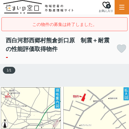
0
お気に入り
この物件の募集は終了しました。
西白河郡西郷村熊倉折口原 制震＋耐震
の性能評価取得物件
-
1
/
1