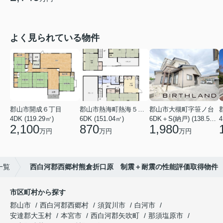
よく見られている物件
郡山市開成６丁目
郡山市熱海町熱海５丁目
郡山市大槻町字笹ノ台
4DK (119.29㎡)
6DK (151.04㎡)
6DK＋S(納戸) (138.55㎡)
4
2,100
870
1,980
万円
万円
万円
一覧
西白河郡西郷村熊倉折口原 制震＋耐震の性能評価取得物件
市区町村から探す
郡山市
西白河郡西郷村
須賀川市
白河市
安達郡大玉村
本宮市
西白河郡矢吹町
那須塩原市