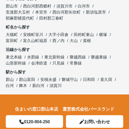
郡山市
西白河郡西郷村
須賀川市
白河市
安達郡大玉村
本宮市
西白河郡矢吹町
那須塩原市
耶麻郡猪苗代町
田村郡三春町
町名から探す
大槻町
安積町笹川
大字小田倉
田村町東山
横塚
富田町
富久山町福原
西ノ内
大山
菜根
沿線から探す
東北本線
水郡線
東北新幹線
磐越西線
磐越東線
山形新幹線
会津鉄道
只見線
常磐線
駅から探す
郡山
郡山富田
安積永盛
磐城守山
日和田
喜久田
白河
舞木
新白河
須賀川
住まいの窓口郡山本店 運営株式会社バースランド
0120-804-250
お問い合わせ