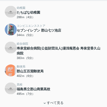
幼稚園
たちばな幼稚園
288ｍ（4分）
コンビニエンスストア
セブンイレブン 郡山七ツ池店
344ｍ（5分）
総合病院
寿泉堂綜合病院(公益財団法人)湯浅報恩会 寿泉堂香久山
病院
383ｍ（5分）
郵便局
郡山五百淵郵便局
402ｍ（6分）
高校
福島県立郡山商業高校
495ｍ（7分）
すべて見る