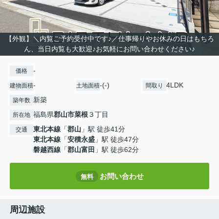
【外観】＼内覧ご予約受付中です♪／仕事帰りやお休みの日はもちろ
ん、当日内覧も大歓迎♪お気軽にお問い合わせください♪
-
価格
-
-(-)
4LDK
建物面積
土地面積
間取り
新築
築年数
福島県
郡山市
菜根
３丁目
所在地
東北本線
「
郡山
」駅 徒歩41分
交通
東北本線
「
安積永盛
」駅 徒歩47分
磐越西線
「
郡山富田
」駅 徒歩62分
お問い合わせ
無料
周辺施設