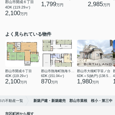
郡山市開成６丁目
1,799
2,985
万円
万円
4DK (119.29㎡)
2,100
万円
よく見られている物件
郡山市開成６丁目
郡山市熱海町熱海５丁目
郡山市大槻町字笹ノ台
4DK (119.29㎡)
6DK (151.04㎡)
6DK＋S(納戸) (138.55㎡)
4
2,100
870
1,980
万円
万円
万円
市の不動産一覧
新築戸建・新築建売 郡山市菜根 桜小・第三中
市区町村から探す