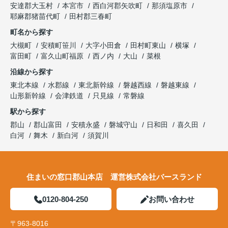
安達郡大玉村
本宮市
西白河郡矢吹町
那須塩原市
耶麻郡猪苗代町
田村郡三春町
町名から探す
大槻町
安積町笹川
大字小田倉
田村町東山
横塚
富田町
富久山町福原
西ノ内
大山
菜根
沿線から探す
東北本線
水郡線
東北新幹線
磐越西線
磐越東線
山形新幹線
会津鉄道
只見線
常磐線
駅から探す
郡山
郡山富田
安積永盛
磐城守山
日和田
喜久田
白河
舞木
新白河
須賀川
住まいの窓口郡山本店 運営株式会社バースランド
0120-804-250
お問い合わせ
〒963-8016