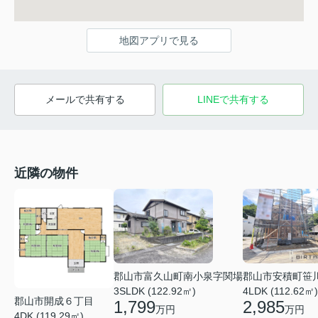
地図アプリで見る
メールで共有する
LINEで共有する
近隣の物件
郡山市富久山町南小泉字関場
郡山市安積町笹
3SLDK (122.92㎡)
4LDK (112.62㎡)
郡山市開成６丁目
1,799
2,985
万円
万円
4DK (119.29㎡)