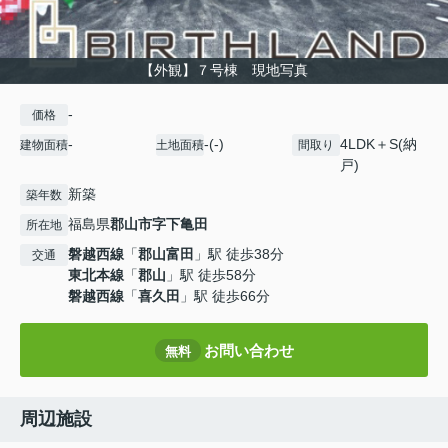
【外観】７号棟 現地写真
-
価格
-
-(-)
4LDK＋S(納
建物面積
土地面積
間取り
戸)
新築
築年数
福島県
郡山市
字下亀田
所在地
磐越西線
「
郡山富田
」駅 徒歩38分
交通
東北本線
「
郡山
」駅 徒歩58分
磐越西線
「
喜久田
」駅 徒歩66分
お問い合わせ
無料
周辺施設