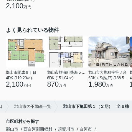
2,100
万円
よく見られている物件
郡山市開成６丁目
郡山市熱海町熱海５丁目
郡山市大槻町字笹ノ台
4DK (119.29㎡)
6DK (151.04㎡)
6DK＋S(納戸) (138.55㎡)
4
2,100
870
1,980
万円
万円
万円
口
郡山市の不動産一覧
郡山市下亀田第１（２期） 全６棟
市区町村から探す
郡山市
西白河郡西郷村
須賀川市
白河市