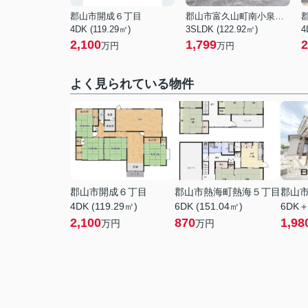
郡山市開成６丁目
郡山市富久山町南小泉字関場
4DK (119.29㎡)
3SLDK (122.92㎡)
4
2,100
1,799
2
万円
万円
よく見られている物件
郡山市開成６丁目
郡山市熱海町熱海５丁目
郡山
4DK (119.29㎡)
6DK (151.04㎡)
6DK＋
2,100
870
1,98
万円
万円