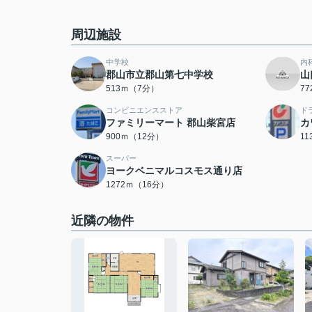
周辺施設
中学校
内
郡山市立郡山第七中学校
山
513ｍ（7分）
7
コンビニエンスストア
ド
ファミリーマート 郡山柴宮店
カ
900ｍ（12分）
1
スーパー
ヨークベニマルコスモス通り店
1272ｍ（16分）
近隣の物件