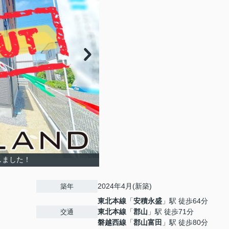
しました！
2024年4月(新築)
築年
東北本線
「
安積永盛
」駅 徒歩64分
東北本線
「
郡山
」駅 徒歩71分
交通
磐越西線
「
郡山富田
」駅 徒歩80分