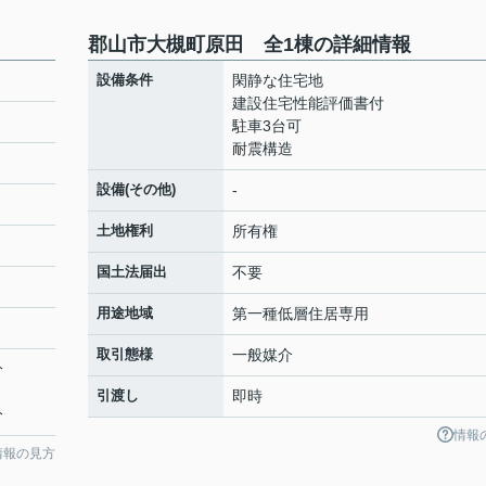
郡山市大槻町原田 全1棟の詳細情報
設備条件
閑静な住宅地
建設住宅性能評価書付
駐車3台可
耐震構造
設備(その他)
-
土地権利
所有権
国土法届出
不要
用途地域
第一種低層住居専用
取引態様
一般媒介
分
引渡し
即時
分
情報
情報の見方