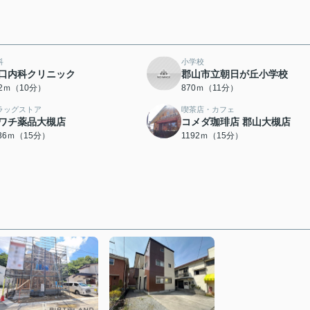
科
小学校
口内科クリニック
郡山市立朝日が丘小学校
72ｍ（10分）
870ｍ（11分）
ラッグストア
喫茶店・カフェ
ワチ薬品大槻店
コメダ珈琲店 郡山大槻店
136ｍ（15分）
1192ｍ（15分）