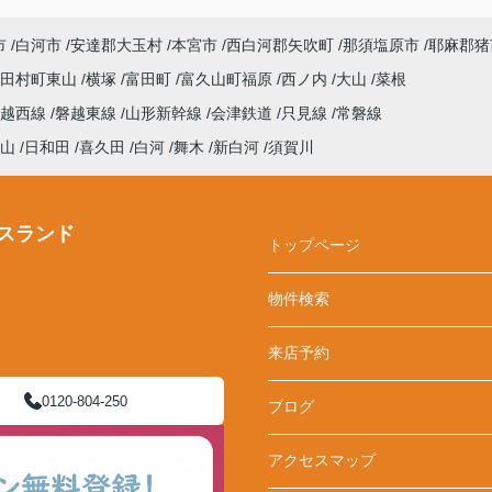
市
白河市
安達郡大玉村
本宮市
西白河郡矢吹町
那須塩原市
耶麻郡猪
田村町東山
横塚
富田町
富久山町福原
西ノ内
大山
菜根
磐越西線
磐越東線
山形新幹線
会津鉄道
只見線
常磐線
山
日和田
喜久田
白河
舞木
新白河
須賀川
スランド
トップページ
物件検索
来店予約
0120-804-250
ブログ
アクセスマップ