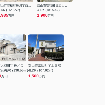
郡山市安積町笹川字西長久保
郡山市安積町日出山１丁目
LDK (112.62㎡)
3LDK (103.50㎡)
,985
1,900
万円
万円
市大槻町字笹ノ台
郡山市富田町字上赤沼
S(納戸) (138.55㎡)
4LDK (107.62㎡)
0
1,500
万円
万円