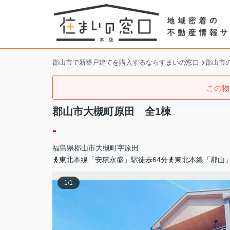
郡山市で新築戸建てを購入するならすまいの窓口
郡山市
この物
郡山市大槻町原田 全1棟
-
福島県
郡山市
大槻町
字原田
東北本線「安積永盛」駅徒歩64分
東北本線「郡山」
1
/
1