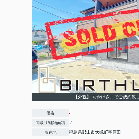
【外観】
おかげさまでご成約致
-
価格
-/-
間取り/建物面積
福島県
郡山市
大槻町
字原田
所在地