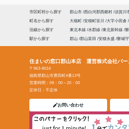
市区町村から探す
郡山市
西白河郡西郷村
須賀川
町名から探す
大槻町
安積町笹川
大字小田倉
沿線から探す
東北本線
水郡線
東北新幹線
駅から探す
郡山
郡山富田
安積永盛
磐城守
住まいの窓口郡山本店 運営株式会社バー
〒963-8016
福島県郡山市豊田町4番13号
営業時間：
09：00～20：00
定休日：
不定休
お問い合わせ