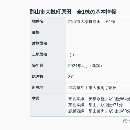
郡山市大槻町原田 全1棟の基本情報
物件名
郡山市大槻町原田 全1棟
価格
-
建物面積
-
土地面積
-(-)
築年月
2024年4月（新築）
総戸数
3戸
所在地
福島県
郡山市
大槻町
字原田
交通
東北本線
「
安積永盛
」駅 徒歩64
東北本線
「
郡山
」駅 徒歩71分
磐越西線
「
郡山富田
」駅 徒歩80