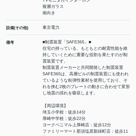
TVモニタ付インターホン
複層ガラス
南向き
東京電力
設備(その他)
■制震装置「SAFE365」■
備考
住宅の持っている、もともとの耐震性能を維
持していくために重要な役割を果たすのが制
震装置です。
制震装置メーカーと共同開発した制震装置
SAFE365は、高層ビルの制震装置にも使われ
ているような粘弾性素材を使用しており、そ
れを挟む2枚のプレートの動きに合わせて変形
し地震の揺れを吸収します。
【周辺環境】
埼玉小学校：徒歩14分
厚崎中学校：徒歩22分
ヨークベニマル上厚崎店：徒歩12分
ファミリーマート那須塩原新緑町店：徒歩11