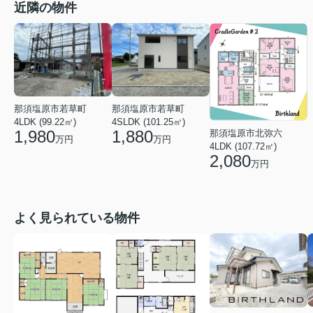
近隣の物件
那須塩原市若草町
那須塩原市若草町
4LDK (99.22㎡)
4SLDK (101.25㎡)
1,980
1,880
那須塩原市北弥六
万円
万円
4LDK (107.72㎡)
2,080
万円
よく見られている物件