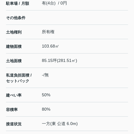
有(4台) / 0円
駐車場 / 月額
その他条件
所有権
土地権利
103.68㎡
建物面積
85.15坪(281.51㎡)
土地面積
-/無
私道負担面積 /
セットバック
50%
建ぺい率
80%
容積率
一方(東 公道 6.0m)
接道状況