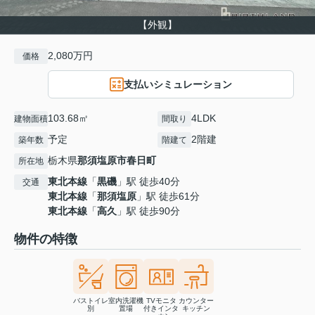
【外観】
2,080万円
価格
支払いシミュレーション
103.68㎡
4LDK
建物面積
間取り
予定
2階建
築年数
階建て
栃木県
那須塩原市
春日町
所在地
東北本線
「
黒磯
」駅 徒歩40分
交通
東北本線
「
那須塩原
」駅 徒歩61分
東北本線
「
高久
」駅 徒歩90分
物件の特徴
バストイレ
室内洗濯機
TVモニタ
カウンター
別
置場
付きインタ
キッチン