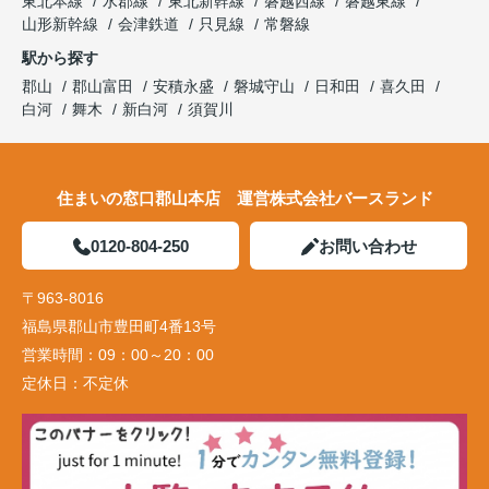
東北本線
水郡線
東北新幹線
磐越西線
磐越東線
山形新幹線
会津鉄道
只見線
常磐線
駅から探す
郡山
郡山富田
安積永盛
磐城守山
日和田
喜久田
白河
舞木
新白河
須賀川
住まいの窓口郡山本店 運営株式会社バースランド
0120-804-250
お問い合わせ
〒963-8016
福島県郡山市豊田町4番13号
営業時間：
09：00～20：00
定休日：
不定休