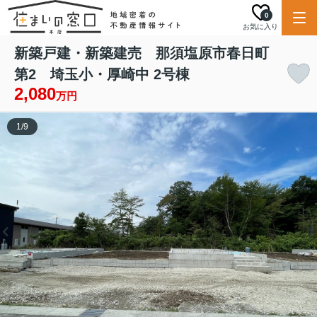
0
お気に入り
新築戸建・新築建売 那須塩原市春日町
第2 埼玉小・厚崎中 2号棟
2,080
万円
1
/
9