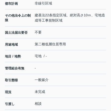
非線引区域
都市計画
建基法22条指定区域、絶対高さ10ｍ、宅地造
その他法令上の制
限
成等工事規制区域
不要
国土法届出要否
第二種低層住居専用
用途地域
宅地 / -
地目 / 地勢
-
管理組合有無
一般媒介
取引態様
未完成
現況
相談
引渡し