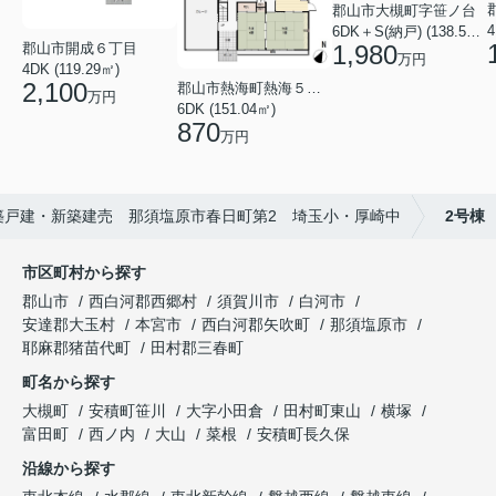
郡山市大槻町字笹ノ台
4
6DK＋S(納戸) (138.55㎡)
郡山市開成６丁目
1,980
万円
4DK (119.29㎡)
2,100
郡山市熱海町熱海５丁目
万円
6DK (151.04㎡)
870
万円
築戸建・新築建売 那須塩原市春日町第2 埼玉小・厚崎中
2号棟
市区町村から探す
郡山市
西白河郡西郷村
須賀川市
白河市
安達郡大玉村
本宮市
西白河郡矢吹町
那須塩原市
耶麻郡猪苗代町
田村郡三春町
町名から探す
大槻町
安積町笹川
大字小田倉
田村町東山
横塚
富田町
西ノ内
大山
菜根
安積町長久保
沿線から探す