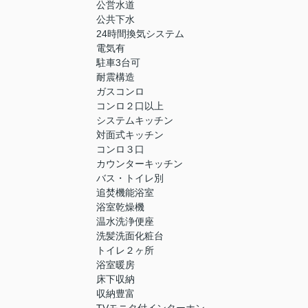
公営水道
公共下水
24時間換気システム
電気有
駐車3台可
耐震構造
ガスコンロ
コンロ２口以上
システムキッチン
対面式キッチン
コンロ３口
カウンターキッチン
バス・トイレ別
追焚機能浴室
浴室乾燥機
温水洗浄便座
洗髪洗面化粧台
トイレ２ヶ所
浴室暖房
床下収納
収納豊富