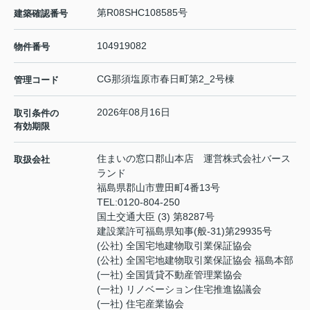
第R08SHC108585号
建築確認番号
104919082
物件番号
CG那須塩原市春日町第2_2号棟
管理コード
2026年08月16日
取引条件の
有効期限
住まいの窓口郡山本店 運営株式会社バース
取扱会社
ランド
福島県郡山市豊田町4番13号
TEL:
0120-804-250
国土交通大臣 (3) 第8287号
建設業許可福島県知事(般-31)第29935号
(公社) 全国宅地建物取引業保証協会
(公社) 全国宅地建物取引業保証協会 福島本部
(一社) 全国賃貸不動産管理業協会
(一社) リノベーション住宅推進協議会
(一社) 住宅産業協会