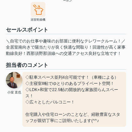
ーホン
浴室乾燥機
セールスポイント
＼自宅でのお仕事や趣味のお部屋に便利なテレワークルーム！／
全居室南向きで陽当たりが良く快適な間取り！回遊性が高く家事
動線良好！西那須野那須線への交通アクセス良好な立地です！
担当者のコメント
◇駐車スペース並列4台可能です！（車種による）
◇主寝室8帖でゆとりのあるプライベート空間！
◇LDK+和室で22.5帖の開放的な家族団らんスペー
小室 直也
ス！
◇広々としたバルコニー！
住宅購入や住宅ローンのことなど、経験豊富なスタ
ッフが親切丁寧にご説明いたします(^^♪