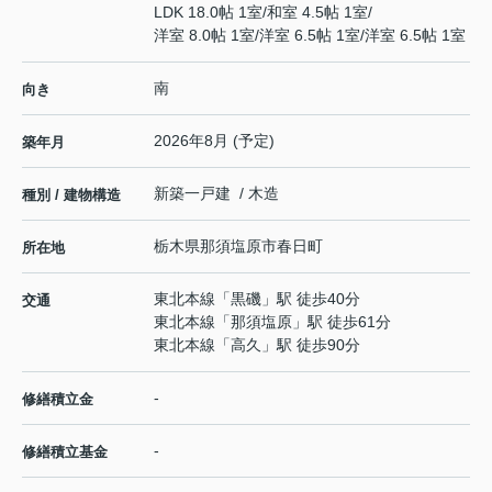
LDK 18.0帖 1室
/
和室 4.5帖 1室
/
洋室 8.0帖 1室
/
洋室 6.5帖 1室
/
洋室 6.5帖 1室
南
向き
2026年8月 (予定)
築年月
新築一戸建 / 木造
種別 / 建物構造
栃木県
那須塩原市
春日町
所在地
東北本線
「
黒磯
」駅 徒歩40分
交通
東北本線
「
那須塩原
」駅 徒歩61分
東北本線
「
高久
」駅 徒歩90分
-
修繕積立金
-
修繕積立基金