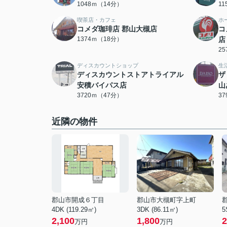
1048ｍ（14分）
1
喫茶店・カフェ
ホ
コメダ珈琲店 郡山大槻店
コ
1374ｍ（18分）
店
2
ディスカウントショップ
生
ディスカウントストアトライアル
ザ
安積バイパス店
山
3720ｍ（47分）
3
近隣の物件
郡山市開成６丁目
郡山市大槻町字上町
4DK (119.29㎡)
3DK (86.11㎡)
5
2,100
1,800
2
万円
万円