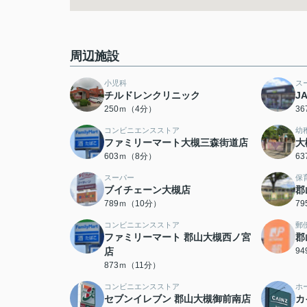
周辺施設
小児科
ス
チルドレンクリニック
J
250ｍ（4分）
3
コンビニエンスストア
幼
ファミリーマート大槻三森街道店
大
603ｍ（8分）
6
スーパー
保
ブイチェーン大槻店
郡
789ｍ（10分）
7
コンビニエンスストア
郵
ファミリーマート 郡山大槻西ノ宮
郡
店
9
873ｍ（11分）
コンビニエンスストア
ホ
セブンイレブン 郡山大槻御前南店
カ