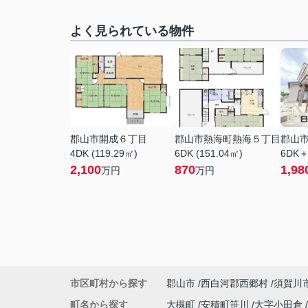
よく見られている物件
郡山市開成６丁目
郡山市熱海町熱海５丁目
郡山
4DK (119.29㎡)
6DK (151.04㎡)
6DK＋
2,100
870
1,98
万円
万円
市区町村から探す
郡山市
西白河郡西郷村
須賀川
町名から探す
大槻町
安積町笹川
大字小田倉