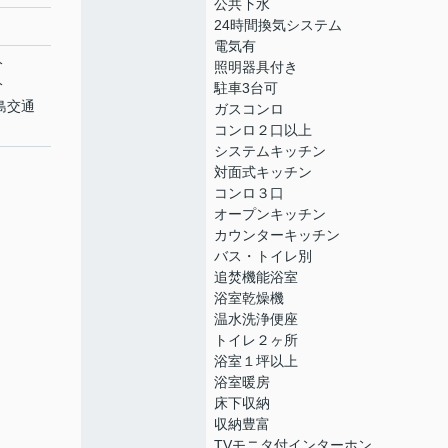
公共下水
24時間換気システム
電気有
分
照明器具付き
分
駐車3台可
福島交通
ガスコンロ
コンロ２口以上
システムキッチン
対面式キッチン
コンロ３口
オープンキッチン
カウンターキッチン
バス・トイレ別
追焚機能浴室
浴室乾燥機
温水洗浄便座
トイレ２ヶ所
浴室１坪以上
浴室暖房
床下収納
収納豊富
TVモニタ付インターホン