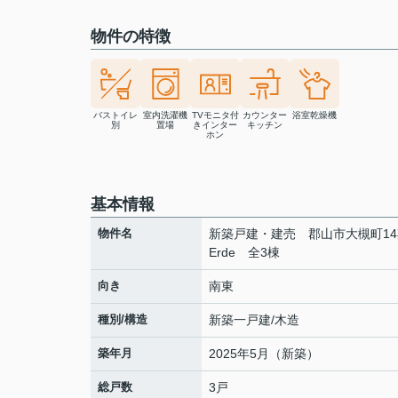
物件の特徴
バストイレ
室内洗濯機
TVモニタ付
カウンター
浴室乾燥機
別
置場
きインター
キッチン
ホン
基本情報
物件名
新築戸建・建売 郡山市大槻町1
Erde 全3棟
向き
南東
種別/構造
新築一戸建/木造
築年月
2025年5月（新築）
総戸数
3戸