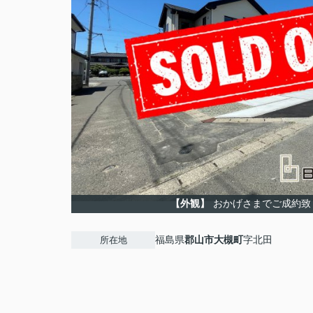
【外観】
おかげさまでご成約致
福島県
郡山市
大槻町
字北田
所在地