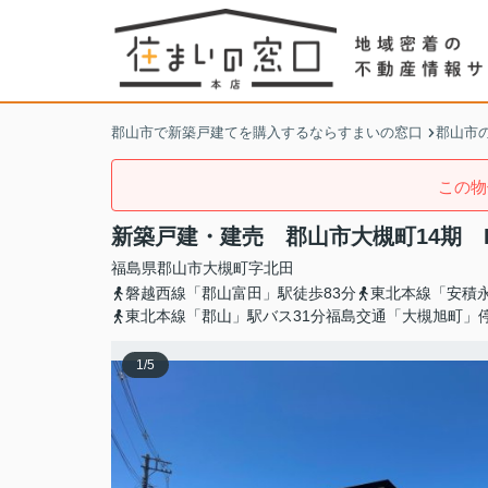
郡山市で新築戸建てを購入するならすまいの窓口
郡山市
この物
新築戸建・建売 郡山市大槻町14期 E
福島県
郡山市
大槻町
字北田
磐越西線「郡山富田」駅徒歩83分
東北本線「安積永
東北本線「郡山」駅バス31分福島交通「大槻旭町」
1
/
5