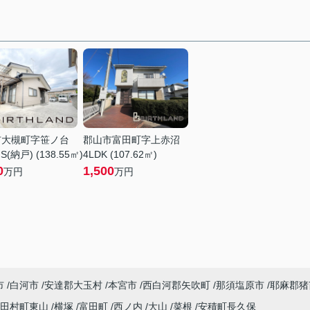
市大槻町字笹ノ台
郡山市富田町字上赤沼
S(納戸) (138.55㎡)
4LDK (107.62㎡)
0
1,500
万円
万円
市
白河市
安達郡大玉村
本宮市
西白河郡矢吹町
那須塩原市
耶麻郡猪
田村町東山
横塚
富田町
西ノ内
大山
菜根
安積町長久保