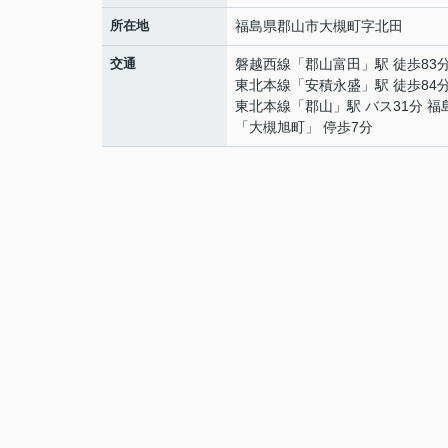
所在地
福島県
郡山市
大槻町
字北田
交通
磐越西線
「
郡山富田
」駅 徒歩83
東北本線
「
安積永盛
」駅 徒歩84
東北本線
「
郡山
」駅 バス31分 
「大槻旭町」 停歩7分