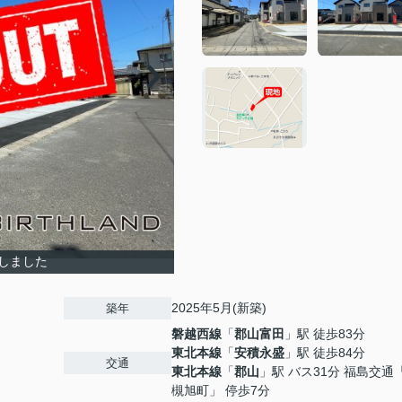
しました
2025年5月(新築)
築年
磐越西線
「
郡山富田
」駅 徒歩83分
東北本線
「
安積永盛
」駅 徒歩84分
交通
東北本線
「
郡山
」駅 バス31分 福島交通
槻旭町」 停歩7分