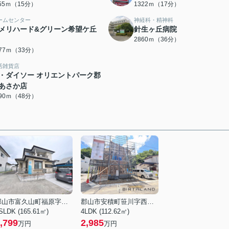
155ｍ（15分）
1322ｍ（17分）
ームセンター
神経科・精神科
メリハード&グリーン希望ケ丘
針生ヶ丘病院
2860ｍ（36分）
577ｍ（33分）
活雑貨店
・ダイソー オリエントパーク郡
あさか店
790ｍ（48分）
郡山市富久山町福原字沼下
郡山市安積町笹川字西長久保
SLDK (165.61㎡)
4LDK (112.62㎡)
,799
2,985
万円
万円