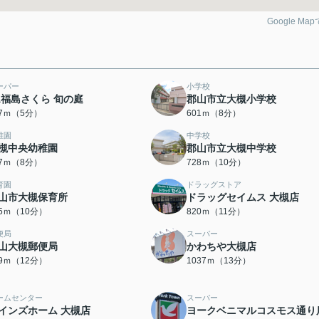
Google Ma
ーパー
小学校
A福島さくら 旬の庭
郡山市立大槻小学校
67ｍ（5分）
601ｍ（8分）
稚園
中学校
槻中央幼稚園
郡山市立大槻中学校
37ｍ（8分）
728ｍ（10分）
育園
ドラッグストア
山市大槻保育所
ドラッグセイムス 大槻店
95ｍ（10分）
820ｍ（11分）
便局
スーパー
山大槻郵便局
かわちや大槻店
49ｍ（12分）
1037ｍ（13分）
ームセンター
スーパー
インズホーム 大槻店
ヨークベニマルコスモス通り