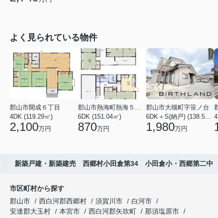
よく見られている物件
郡山市開成６丁目
郡山市熱海町熱海５丁目
郡山市大槻町字笹ノ台
4DK (119.29㎡)
6DK (151.04㎡)
6DK＋S(納戸) (138.55㎡)
4
2,100
870
1,980
万円
万円
万円
新築戸建・新築建売 西郷村小田倉第34 小田倉小・西郷第二中
市区町村から探す
郡山市
西白河郡西郷村
須賀川市
白河市
安達郡大玉村
本宮市
西白河郡矢吹町
那須塩原市