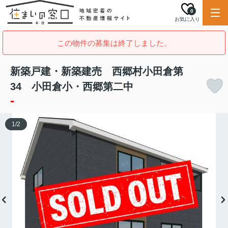
0
お気に入り
この物件の募集は終了しました。
新築戸建・新築建売 西郷村小田倉第
34 小田倉小・西郷第二中
-
1
/
2