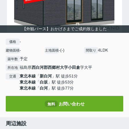
【外観パース】おかげさまでご成約致しました
-
価格
-
-(-)
4LDK
建物面積
土地面積
間取り
予定
築年数
福島県
西白河郡西郷村
大字小田倉
字大平
所在地
東北本線
「
新白河
」駅 徒歩51分
交通
東北本線
「
白坂
」駅 徒歩53分
東北本線
「
白河
」駅 徒歩77分
お問い合わせ
無料
周辺施設