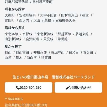
耶麻郡猪苗代町
田村郡三春町
町名から探す
大槻町
安積町笹川
大字小田倉
田村町東山
横塚
富田町
西ノ内
大山
菜根
安積町長久保
沿線から探す
東北本線
水郡線
東北新幹線
磐越西線
磐越東線
山形新幹線
会津鉄道
只見線
常磐線
駅から探す
郡山
郡山富田
安積永盛
磐城守山
日和田
喜久田
白河
舞木
新白河
須賀川
住まいの窓口郡山本店 運営株式会社バースランド
0120-804-250
お問い合わせ
〒963-8016
福島県郡山市豊田町4番13号