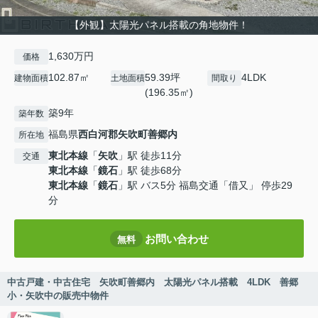
【外観】太陽光パネル搭載の角地物件！
1,630万円
価格
102.87㎡
59.39坪
4LDK
建物面積
土地面積
間取り
(196.35㎡)
築9年
築年数
福島県
西白河郡矢吹町
善郷内
所在地
東北本線
「
矢吹
」駅 徒歩11分
交通
東北本線
「
鏡石
」駅 徒歩68分
東北本線
「
鏡石
」駅 バス5分 福島交通「借又」 停歩29
分
お問い合わせ
無料
中古戸建・中古住宅 矢吹町善郷内 太陽光パネル搭載 4LDK 善郷
小・矢吹中の販売中物件