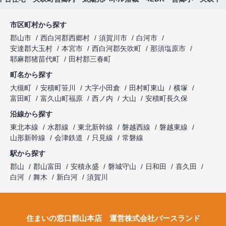
市区町村から探す
郡山市
西白河郡西郷村
須賀川市
白河市
安達郡大玉村
本宮市
西白河郡矢吹町
那須塩原市
耶麻郡猪苗代町
田村郡三春町
町名から探す
大槻町
安積町笹川
大字小田倉
田村町東山
横塚
富田町
富久山町福原
西ノ内
大山
安積町長久保
沿線から探す
東北本線
水郡線
東北新幹線
磐越西線
磐越東線
山形新幹線
会津鉄道
只見線
常磐線
駅から探す
郡山
郡山富田
安積永盛
磐城守山
日和田
喜久田
白河
舞木
新白河
須賀川
住まいの窓口郡山本店 運営株式会社バースランド