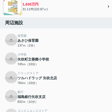
1,630万円
31.11坪(102.87㎡)
周辺施設
保育園
あさひ保育園
137ｍ（2分）
小学校
矢吹町立善郷小学校
745ｍ（10分）
ドラッグストア
ツルハドラッグ 矢吹北店
764ｍ（10分）
銀行
福島銀行矢吹支店
832ｍ（11分）
コンビニエンスストア