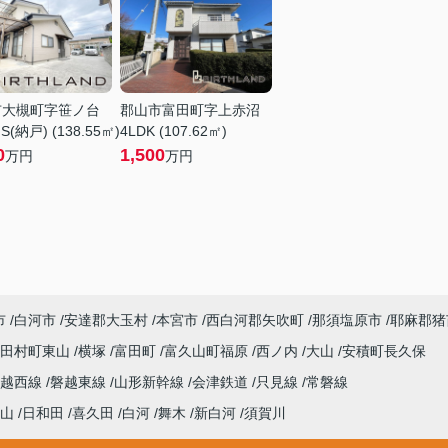
市大槻町字笹ノ台
郡山市富田町字上赤沼
S(納戸) (138.55㎡)
4LDK (107.62㎡)
0
1,500
万円
万円
市
白河市
安達郡大玉村
本宮市
西白河郡矢吹町
那須塩原市
耶麻郡猪
田村町東山
横塚
富田町
富久山町福原
西ノ内
大山
安積町長久保
磐越西線
磐越東線
山形新幹線
会津鉄道
只見線
常磐線
山
日和田
喜久田
白河
舞木
新白河
須賀川