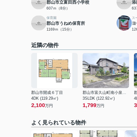
郡山市立富田西小学校
添
607ｍ（8分）
6
保育園
ス
郡山市うねめ保育所
ヨ
1169ｍ（15分）
1
近隣の物件
郡山市開成６丁目
郡山市富久山町南小泉字関場
4DK (119.29㎡)
3SLDK (122.92㎡)
4
2,100
1,799
3
万円
万円
よく見られている物件