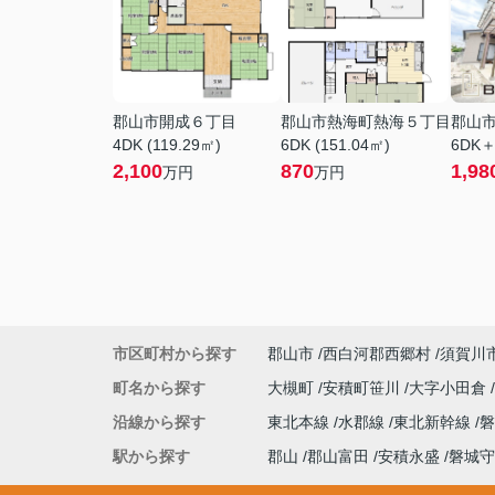
郡山市開成６丁目
郡山市熱海町熱海５丁目
郡山
4DK (119.29㎡)
6DK (151.04㎡)
6DK＋
2,100
870
1,98
万円
万円
市区町村から探す
郡山市
西白河郡西郷村
須賀川
町名から探す
大槻町
安積町笹川
大字小田倉
沿線から探す
東北本線
水郡線
東北新幹線
駅から探す
郡山
郡山富田
安積永盛
磐城守