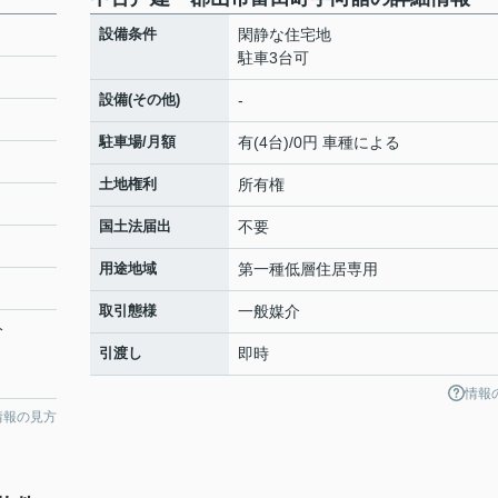
設備条件
閑静な住宅地
駐車3台可
設備(その他)
-
駐車場/月額
有(4台)/0円 車種による
土地権利
所有権
国土法届出
不要
用途地域
第一種低層住居専用
取引態様
一般媒介
分
引渡し
即時
情報
情報の見方