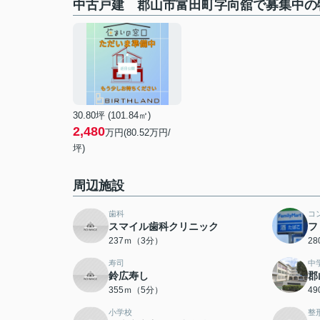
中古戸建 郡山市富田町字向舘で募集中の
30.80坪 (101.84㎡)
2,480
万円(80.52万円/
坪)
周辺施設
歯科
コ
スマイル歯科クリニック
フ
237ｍ（3分）
2
寿司
中
鈴広寿し
郡
355ｍ（5分）
4
小学校
整