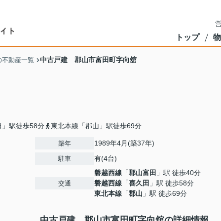
営
トップ
物
中古戸建 郡山市富田町字向舘
の不動産一覧
」駅徒歩58分
東北本線「郡山」駅徒歩69分
1989年4月(築37年)
築年
有(4台)
駐車
磐越西線
「
郡山富田
」駅 徒歩40分
磐越西線
「
喜久田
」駅 徒歩58分
交通
東北本線
「
郡山
」駅 徒歩69分
中古戸建 郡山市富田町字向舘の詳細情報