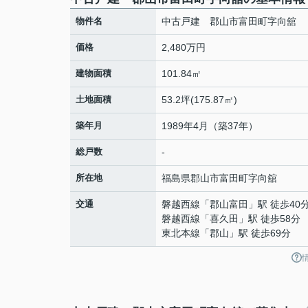
物件名
中古戸建 郡山市富田町字向舘
価格
2,480万円
建物面積
101.84㎡
土地面積
53.2坪(175.87㎡)
築年月
1989年4月（築37年）
総戸数
-
所在地
福島県
郡山市
富田町
字向舘
交通
磐越西線
「
郡山富田
」駅 徒歩40
磐越西線
「
喜久田
」駅 徒歩58分
東北本線
「
郡山
」駅 徒歩69分