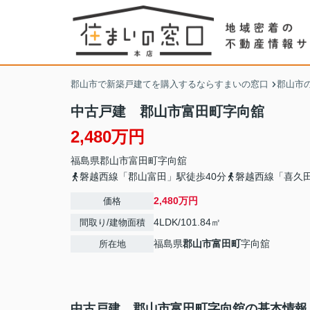
郡山市で新築戸建てを購入するならすまいの窓口
郡山市
中古戸建 郡山市富田町字向舘
2,480万円
福島県
郡山市
富田町
字向舘
磐越西線「郡山富田」駅徒歩40分
磐越西線「喜久田
2,480万円
価格
4LDK/101.84㎡
間取り/建物面積
福島県
郡山市
富田町
字向舘
所在地
中古戸建 郡山市富田町字向舘の基本情報