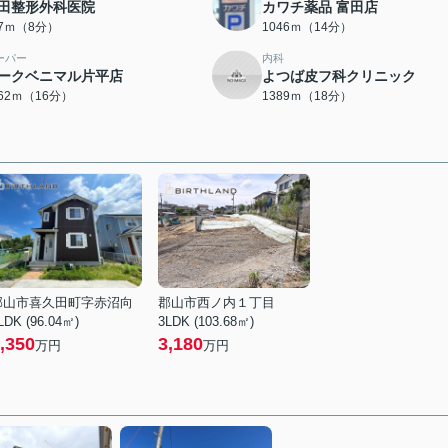
田整形外科医院
カワチ薬品 富田店
37ｍ（8分）
1046ｍ（14分）
ーパー
内科
ークベニマル片平店
よつば皮フ科クリニック
262ｍ（16分）
1389ｍ（18分）
郡山市喜久田町字赤沼向
郡山市西ノ内１丁目
LDK (96.04㎡)
3LDK (103.68㎡)
,350
3,180
万円
万円