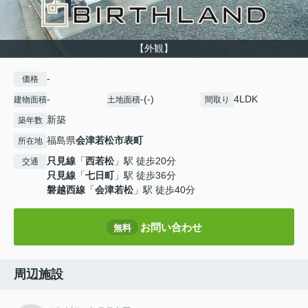
【外観】
-
価格
-
-(-)
4LDK
建物面積
土地面積
間取り
新築
築年数
福島県
会津若松市
表町
所在地
只見線
「
西若松
」駅 徒歩20分
交通
只見線
「
七日町
」駅 徒歩36分
磐越西線
「
会津若松
」駅 徒歩40分
お問い合わせ
無料
周辺施設