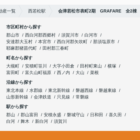
動産一覧
西若松駅
会津若松市表町2期 GRAFARE 全2棟
市区町村から探す
郡山市
西白河郡西郷村
須賀川市
白河市
安達郡大玉村
本宮市
西白河郡矢吹町
那須塩原市
耶麻郡猪苗代町
田村郡三春町
町名から探す
大槻町
安積町笹川
大字小田倉
田村町東山
横塚
富田町
富久山町福原
西ノ内
大山
菜根
沿線から探す
東北本線
水郡線
東北新幹線
磐越西線
磐越東線
山形新幹線
会津鉄道
只見線
常磐線
駅から探す
郡山
郡山富田
安積永盛
磐城守山
日和田
喜久田
白河
舞木
新白河
須賀川