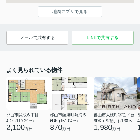
地図アプリで見る
メールで共有する
LINEで共有する
よく見られている物件
郡山市開成６丁目
郡山市熱海町熱海５丁目
郡山市大槻町字笹ノ台
4DK (119.29㎡)
6DK (151.04㎡)
6DK＋S(納戸) (138.55㎡)
4
2,100
870
1,980
万円
万円
万円