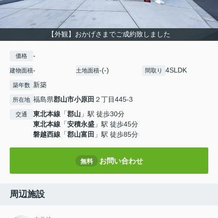
【外観】おかげさまでご成約致しました
-
価格
-
-(-)
4SLDK
建物面積
土地面積
間取り
新築
築年数
福島県
郡山市
小原田
２丁目445-3
所在地
東北本線
「
郡山
」駅 徒歩30分
交通
東北本線
「
安積永盛
」駅 徒歩45分
磐越西線
「
郡山富田
」駅 徒歩85分
お問い合わせ
無料
周辺施設