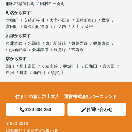
耶麻郡猪苗代町
田村郡三春町
町名から探す
大槻町
安積町笹川
大字小田倉
田村町東山
横塚
富田町
富久山町福原
西ノ内
大山
菜根
沿線から探す
東北本線
水郡線
東北新幹線
磐越西線
磐越東線
山形新幹線
会津鉄道
只見線
常磐線
駅から探す
郡山
郡山富田
安積永盛
磐城守山
日和田
喜久田
白河
舞木
新白河
須賀川
住まいの窓口郡山本店 運営株式会社バースランド
0120-804-250
お問い合わせ
〒963-8016
福島県郡山市豊田町4番13号