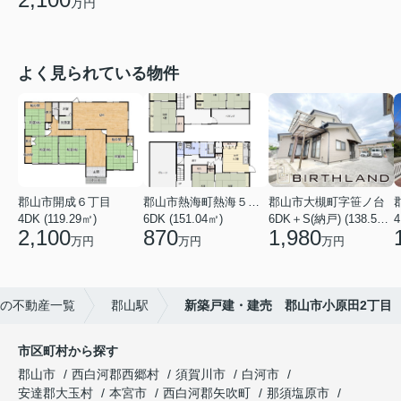
万円
よく見られている物件
郡山市開成６丁目
郡山市熱海町熱海５丁目
郡山市大槻町字笹ノ台
4DK (119.29㎡)
6DK (151.04㎡)
6DK＋S(納戸) (138.55㎡)
4
2,100
870
1,980
万円
万円
万円
の不動産一覧
郡山駅
新築戸建・建売 郡山市小原田2丁目
市区町村から探す
郡山市
西白河郡西郷村
須賀川市
白河市
安達郡大玉村
本宮市
西白河郡矢吹町
那須塩原市