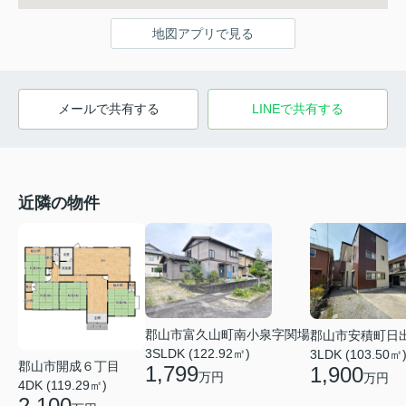
地図アプリで見る
メールで共有する
LINEで共有する
近隣の物件
郡山市富久山町南小泉字関場
郡山市安積町日
3SLDK (122.92㎡)
3LDK (103.50㎡
郡山市開成６丁目
1,799
1,900
万円
万円
4DK (119.29㎡)
2,100