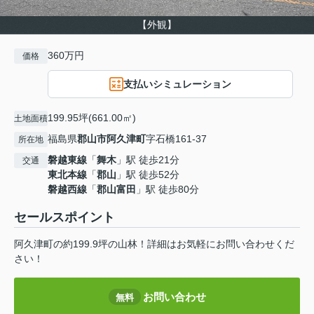
【外観】
360万円
価格
支払いシミュレーション
199.95坪(661.00㎡)
土地面積
福島県
郡山市
阿久津町
字石橋161-37
所在地
磐越東線
「
舞木
」駅 徒歩21分
交通
東北本線
「
郡山
」駅 徒歩52分
磐越西線
「
郡山富田
」駅 徒歩80分
セールスポイント
阿久津町の約199.9坪の山林！詳細はお気軽にお問い合わせくだ
さい！
お問い合わせ
無料