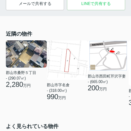
メールで共有する
LINEで共有する
近隣の物件
郡山市桑野５丁目
郡山市西田町芹沢字妻
- (290.07㎡)
- (665.00㎡)
2,280
郡山市字名倉
万円
200
万円
- (318.00㎡)
990
-
万円
よく見られている物件