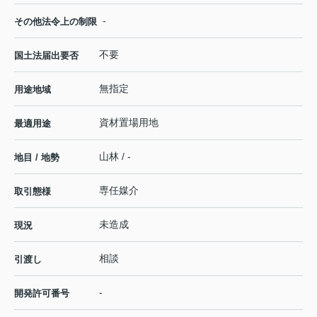
-
その他法令上の制限
不要
国土法届出要否
無指定
用途地域
資材置場用地
最適用途
山林 / -
地目 / 地勢
専任媒介
取引態様
未造成
現況
相談
引渡し
-
開発許可番号