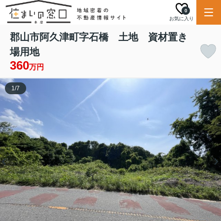
0
お気に入り
郡山市阿久津町字石橋 土地 資材置き
場用地
360
万円
1
/
7