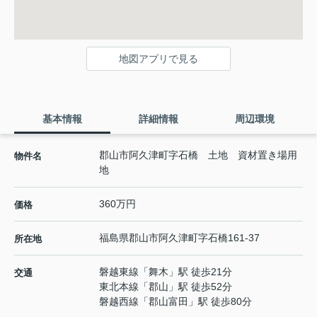
地図アプリで見る
基本情報
詳細情報
周辺環境
郡山市阿久津町字石橋 土地 資材置き場用
物件名
地
360万円
価格
福島県
郡山市
阿久津町
字石橋161-37
所在地
磐越東線
「
舞木
」駅 徒歩21分
交通
東北本線
「
郡山
」駅 徒歩52分
磐越西線
「
郡山富田
」駅 徒歩80分