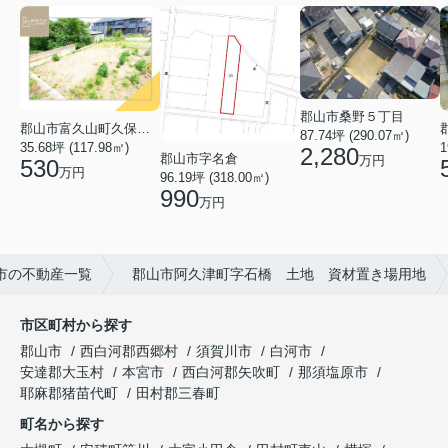
郡山市桑野５丁目
郡山市富久山町久保田字水神山
87.74坪 (290.07㎡)
35.68坪 (117.98㎡)
1
2,280
郡山市字名倉
万円
530
万円
96.19坪 (318.00㎡)
990
万円
市の不動産一覧
郡山市阿久津町字石橋 土地 資材置き場用地
市区町村から探す
郡山市
西白河郡西郷村
須賀川市
白河市
安達郡大玉村
本宮市
西白河郡矢吹町
那須塩原市
耶麻郡猪苗代町
田村郡三春町
町名から探す