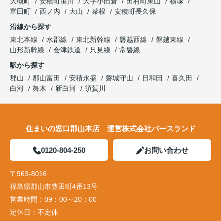
大槻町
安積町笹川
大字小田倉
田村町東山
横塚
富田町
西ノ内
大山
菜根
安積町長久保
沿線から探す
東北本線
水郡線
東北新幹線
磐越西線
磐越東線
山形新幹線
会津鉄道
只見線
常磐線
駅から探す
郡山
郡山富田
安積永盛
磐城守山
日和田
喜久田
白河
舞木
新白河
須賀川
住まいの窓口郡山本店 運営株式会社バースランド
0120-804-250
お問い合わせ
〒963-8016
福島県郡山市豊田町4番13号
営業時間：
09：00～20：00
定休日：
不定休